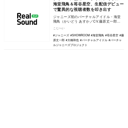
海堂飛鳥＆苺谷星空、生配信デビュー
で驚異的な視聴者数を叩き出す
ジャニーズ初のバーチャルアイドル・海堂
飛鳥（かいどう あすか／CV.藤原丈一郎）
と苺谷星空（いちごや かなた／CV.大橋和
こじへい
也）が…
ジャニーズ
SHOWROOM
海堂飛鳥
苺谷星空
藤
原丈一郎
大橋和也
バーチャルアイドル
バーチャ
ルジャニーズプロジェクト