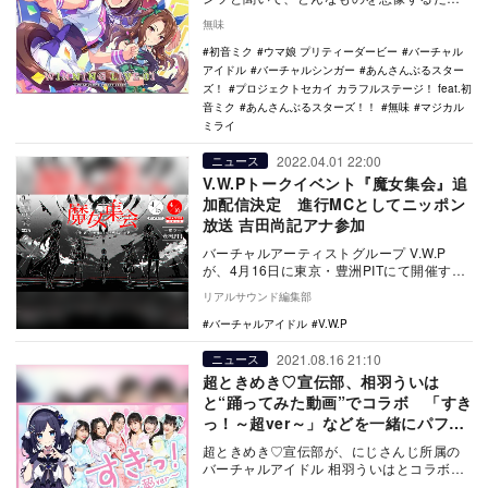
うか。特に『あんさんぶるスターズ！』シ
無味
リーズなど、ア…
初音ミク
ウマ娘 プリティーダービー
バーチャル
アイドル
バーチャルシンガー
あんさんぶるスター
ズ！
プロジェクトセカイ カラフルステージ！ feat.初
音ミク
あんさんぶるスターズ！！
無味
マジカル
ミライ
2022.04.01 22:00
ニュース
V.W.Pトークイベント『魔女集会』追
加配信決定 進行MCとしてニッポン
放送 吉田尚記アナ参加
バーチャルアーティストグループ V.W.P
が、4月16日に東京・豊洲PITにて開催する
『魔女集会』トークイベントをライブスト
リアルサウンド編集部
リー…
バーチャルアイドル
V.W.P
2021.08.16 21:10
ニュース
超ときめき♡宣伝部、相羽ういは
と“踊ってみた動画”でコラボ 「すき
っ！～超ver～」などを一緒にパフォ
ーマンス
超ときめき♡宣伝部が、にじさんじ所属の
バーチャルアイドル 相羽ういはとコラボし
た踊ってみた動画を公開した。 【超とき