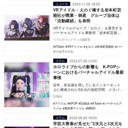
2023.11.06 18:00
ニュース
VRアイドル・えのぐ擁する岩本町芸
能社が廃業・倒産 グループ自体は
「活動継続」を表明
VRアイドルグループ「えのぐ」を運営する
バーチャルアイドル事務所「岩本町芸能
社」が、廃業・倒産を発表した。発表によ
リアルサウンドテック編集部
れば、同社は「…
VTuber
VRアイドル
えのぐ
岩本町芸能社
バー
チャルアイドル
2023.07.28 13:00
コラム
ホロライブからの影響も K-POPシ
ーンにおけるバーチャルアイドル最新
事情
近年、存在感を増しているインターネット
上に構成された3次元の仮想空間、メタバー
ス。K-POPでは、韓国のゲームメーカーで
DJ泡沫
あるNe…
アイドル
KPOP
DJ泡沫
VTuber
バーチャルア
イドル
異世界アイドル
MAVE:
2023.06.29 18:00
コラム
学芸大青春が見せた”2次元と3次元を