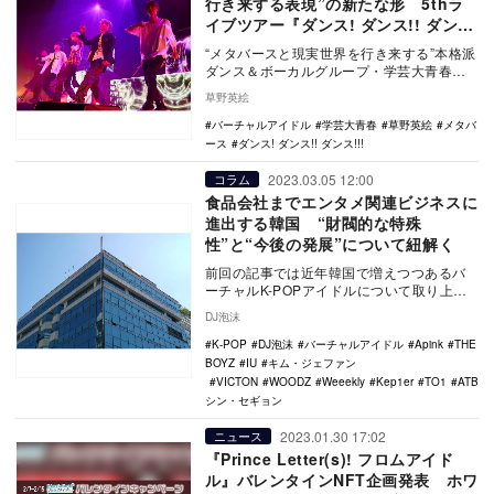
行き来する表現”の新たな形 5thラ
イブツアー『ダンス! ダンス!! ダン
ス!!!』東京公演レポート
“メタバースと現実世界を行き来する”本格派
ダンス＆ボーカルグループ・学芸大青春
（ガクゲイダイジュネス）が、5度目のライ
草野英絵
ブツアー『…
バーチャルアイドル
学芸大青春
草野英絵
メタバ
ース
ダンス! ダンス!! ダンス!!!
2023.03.05 12:00
コラム
食品会社までエンタメ関連ビジネスに
進出する韓国 “財閥的な特殊
性”と“今後の発展”について紐解く
前回の記事では近年韓国で増えつつあるバ
ーチャルK-POPアイドルについて取り上げ
たが、韓国では元々は芸能関係ではない大
DJ泡沫
手企業がア…
K-POP
DJ泡沫
バーチャルアイドル
Apink
THE
BOYZ
IU
キム・ジェファン
VICTON
WOODZ
Weeekly
Kep1er
TO1
ATBO
シン・セギョン
2023.01.30 17:02
ニュース
『Prince Letter(s)! フロムアイド
ル』バレンタインNFT企画発表 ホワ