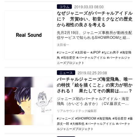
2019.03.03 08:00
コラム
なぜジャニーズがバーチャルアイドル
に？ 芳賀ゆい、初音ミクなどの歴史
から相性の良さを考える
先月2月19日、ジャニーズ事務所が動画生配
信サービスで知られるSHOWROOMと組ん
で「バーチャルジャニーズプロジェクト」
太田省一
をスタ…
ジャニーズ
太田省一
JPOP
なにわ男子
海堂飛
鳥
苺谷星空
バーチャルアイドル
バーチャルジャ
ニーズプロジェクト
2019.02.25 20:08
ニュース
バーチャルジャニーズ海堂飛鳥、唯一
の特技「絵を描くこと」の実力が明か
される！ 果たしてその腕前は……？
ジャニーズ初のバーチャルアイドル・海堂
飛鳥（かいどう あすか）（CV.藤原丈一
郎）と苺谷星空（いちごや かなた）（CV.
リアルサウンドテック編集部
大橋和也…
ジャニーズ
SHOWROOM
海堂飛鳥
苺谷星空
藤
原丈一郎
大橋和也
バーチャルアイドル
バーチャ
ルジャニーズプロジェクト