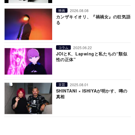
2026.08.08
映画
カンザキイオリ、『禍禍女』の狂気語
る
2025.06.22
コラム
JOIとK、Lapwingと私たちの“類似
性の正体”
2025.08.01
文芸
SHINTANI × ISHIYAが明かす、噂の
真相