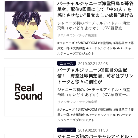
バーチャルジャニーズ海堂飛鳥＆苺谷
星空、配信3回目にして「中の人」を
感じさせない“目覚ましい成長”遂げる
ジャニーズ初のバーチャルアイドル・海堂
飛鳥（かいどう あすか）（CV.藤原丈一
郎）と苺谷星空（いちごや かなた）（CV.
リアルサウンドテック編集部
大橋和也…
ジャニーズ
SHOWROOM
海堂飛鳥
苺谷星空
藤
原丈一郎
大橋和也
バーチャルアイドル
バーチャ
ルジャニーズプロジェクト
2019.02.21 22:08
ニュース
バーチャルジャニーズ2度目の生配
信！ 海堂は即興芝居、苺谷はプリン
トークと徐々に個性が
ジャニーズ初のバーチャルアイドル・海堂
飛鳥（かいどう あすか）（CV.藤原丈一
郎）と苺谷星空（いちごや かなた）（CV.
リアルサウンドテック編集部
大橋和也…
ジャニーズ
SHOWROOM
海堂飛鳥
苺谷星空
藤
原丈一郎
大橋和也
バーチャルアイドル
バーチャ
ルジャニーズプロジェクト
2019.02.20 11:30
ニュース
ジャニーズ初のバーチャルアイドル・