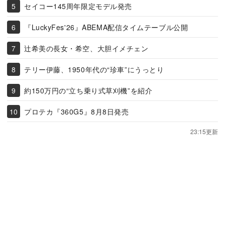
セイコー145周年限定モデル発売
『LuckyFes'26』ABEMA配信タイムテーブル公開
辻希美の長女・希空、大胆イメチェン
テリー伊藤、1950年代の“珍車”にうっとり
約150万円の“立ち乗り式草刈機”を紹介
プロテカ『360G5』8月8日発売
23:15更新