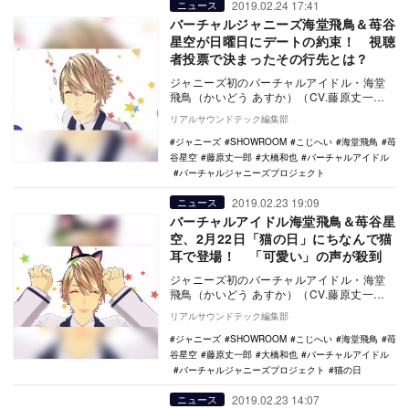
2019.02.24 17:41
ニュース
バーチャルジャニーズ海堂飛鳥＆苺谷
星空が日曜日にデートの約束！ 視聴
者投票で決まったその行先とは？
ジャニーズ初のバーチャルアイドル・海堂
飛鳥（かいどう あすか）（CV.藤原丈一
郎）と苺谷星空（いちごや かなた）（CV.
リアルサウンドテック編集部
大橋和也…
ジャニーズ
SHOWROOM
こじへい
海堂飛鳥
苺
谷星空
藤原丈一郎
大橋和也
バーチャルアイドル
バーチャルジャニーズプロジェクト
2019.02.23 19:09
ニュース
バーチャルアイドル海堂飛鳥＆苺谷星
空、2月22日「猫の日」にちなんで猫
耳で登場！ 「可愛い」の声が殺到
ジャニーズ初のバーチャルアイドル・海堂
飛鳥（かいどう あすか）（CV.藤原丈一
郎）と苺谷星空（いちごや かなた）（CV.
リアルサウンドテック編集部
大橋和也…
ジャニーズ
SHOWROOM
こじへい
海堂飛鳥
苺
谷星空
藤原丈一郎
大橋和也
バーチャルアイドル
バーチャルジャニーズプロジェクト
猫の日
2019.02.23 14:07
ニュース