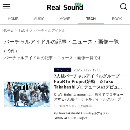
HOME
MUSIC
MOVIE
TECH
BOOK
HOME
TECH
バーチャルアイドル
バーチャルアイドルの記事・ニュース・画像一覧
(19件)
バーチャルアイドルの記事・ニュース・画像一覧です
2025.08.27 19:30
ニュース
7人組バーチャルアイドルグループ・
FouRTe Project始動 ☆Taku
Takahashiプロデュースのデビュー
シングル配信
ClaN Entertainmentは、自社でプロデュー
スする7人組バーチャルアイドルグループ
「FouRTe Project（フ…
リアルサウンドテック編集部
☆Taku Takahashi
バーチャルアイドル
ClaN
FouRTe Project