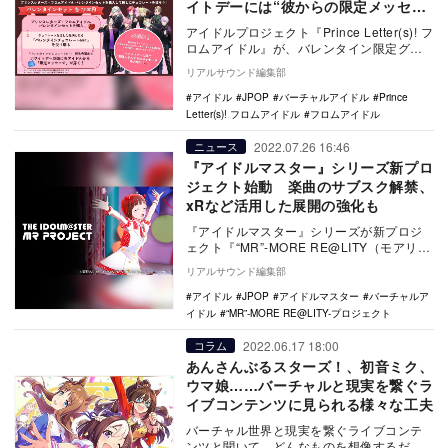
イトデーには“彼からの限定メッセー
ジ画像”が
アイドルプロジェクト『Prince Letter(s)! フ
ロムアイドル』が、バレンタイン限定グッ
ズを発表。さらに、2月7日～1…
リアルサウンド編集部
アイドル
JPOP
バーチャルアイドル
Prince
Letter(s)! フロムアイドル
フロムアイドル
2022.07.26 16:46
ニュース
『アイドルマスター』シリーズ新プロ
ジェクト始動 楽曲のサブスク解禁、
xRなど活用した展開の強化も
『アイドルマスター』シリーズが新プロジ
ェクト『“MR”-MORE RE@LITY（モアリア
リティ）-プロジェクト』を始動する。 …
リアルサウンド編集部
アイドル
JPOP
アイドルマスター
バーチャルア
イドル
“MR”-MORE RE@LITY-プロジェクト
2022.06.17 18:00
コラム
あんさんぶるスターズ！、初音ミク、
ウマ娘……バーチャルと現実を繋ぐラ
イブコンテンツに見られる様々な工夫
バーチャル世界と現実を繋ぐライブコンテ
ンツと聞いて、どんなものを想像するだろ