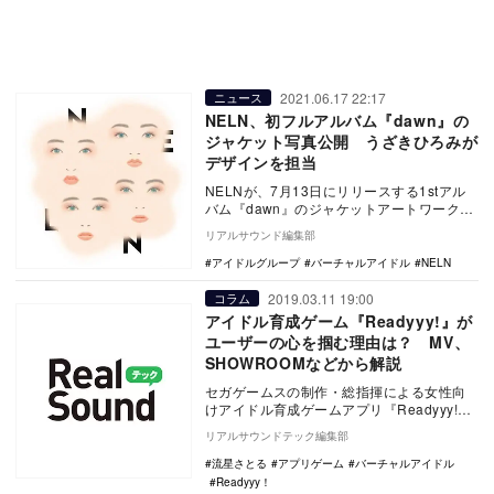
2021.06.17 22:17
ニュース
NELN、初フルアルバム『dawn』の
ジャケット写真公開 うざきひろみが
デザインを担当
NELNが、7月13日にリリースする1stアル
バム『dawn』のジャケットアートワークを
公開した。 アートディレクターは“う…
リアルサウンド編集部
アイドルグループ
バーチャルアイドル
NELN
2019.03.11 19:00
コラム
アイドル育成ゲーム『Readyyy!』が
ユーザーの心を掴む理由は？ MV、
SHOWROOMなどから解説
セガゲームスの制作・総指揮による女性向
けアイドル育成ゲームアプリ『Readyyy!』
が、2019年2月1日より配信を開始した。
リアルサウンドテック編集部
T…
流星さとる
アプリゲーム
バーチャルアイドル
Readyyy！