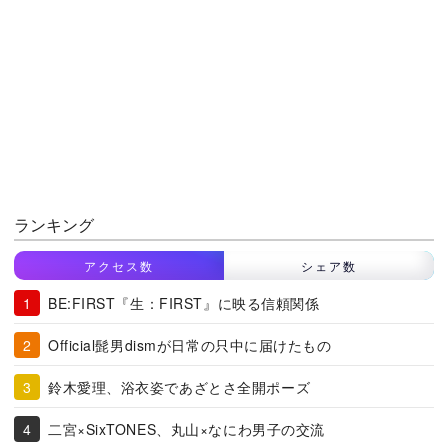
ランキング
アクセス数
シェア数
BE:FIRST『生：FIRST』に映る信頼関係
Official髭男dismが日常の只中に届けたもの
鈴木愛理、浴衣姿であざとさ全開ポーズ
二宮×SixTONES、丸山×なにわ男子の交流