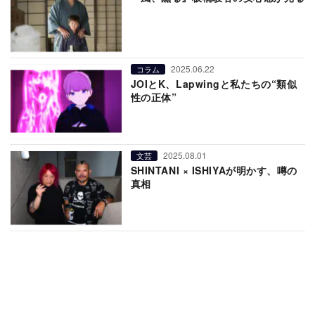
2025.06.22
コラム
JOIとK、Lapwingと私たちの“類似
性の正体”
2025.08.01
文芸
SHINTANI × ISHIYAが明かす、噂の
真相