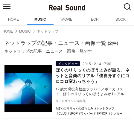
HOME
MUSIC
MOVIE
TECH
BOOK
HOME
MUSIC
ネットラップ
ネットラップの記事・ニュース・画像一覧
(2件)
ネットラップの記事・ニュース・画像一覧です
2015.12.14 17:30
インタビュー
ぼくのりりっくのぼうよみが語る、ネ
ットと音楽のリアル「僕自身すぐにコ
ロコロ変わっちゃう」
17歳の現役高校生ラッパー／ボーカリス
ト、ぼくのりりっくのぼうよみが1stアルバ
ム『hollow world』で12月16日にメ…
リアルサウンド編集部
ぼくのりりっくのぼうよみ
ネットラップ
CLUB
JPOP
ラッパー
HIPHOP
シンガー