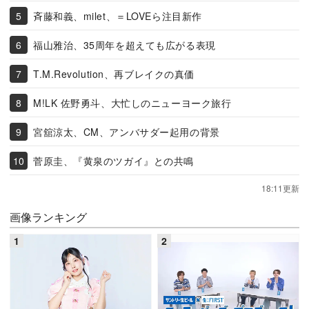
斉藤和義、milet、＝LOVEら注目新作
福山雅治、35周年を超えても広がる表現
T.M.Revolution、再ブレイクの真価
M!LK 佐野勇斗、大忙しのニューヨーク旅行
宮舘涼太、CM、アンバサダー起用の背景
菅原圭、『黄泉のツガイ』との共鳴
18:11更新
画像ランキング