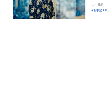
山内貴範
古事記
サ