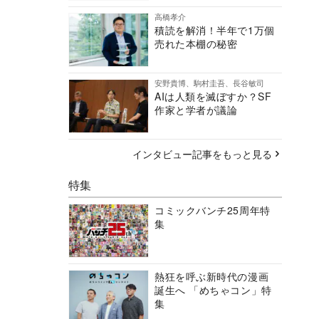
高橋孝介
積読を解消！半年で1万個
売れた本棚の秘密
安野貴博、駒村圭吾、長谷敏司
AIは人類を滅ぼすか？SF
作家と学者が議論
インタビュー記事をもっと見る
特集
コミックバンチ25周年特
集
熱狂を呼ぶ新時代の漫画
誕生へ 「めちゃコン」特
集