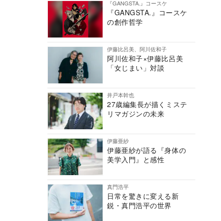
『GANGSTA.』コースケ
『GANGSTA.』コースケ
の創作哲学
伊藤比呂美、阿川佐和子
阿川佐和子×伊藤比呂美
「女じまい」対談
井戸本幹也
27歳編集長が描くミステ
リマガジンの未来
伊藤亜紗
伊藤亜紗が語る『身体の
美学入門』と感性
真門浩平
日常を驚きに変える新
鋭・真門浩平の世界