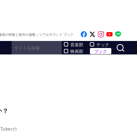
Like on Facebook
Follow on x
Follow on I
Follow o
Follo
漫画の情報と新作の連載｜リアルサウンド ブック
サ
音楽部
テック
映画部
ブック
のか？
uberの