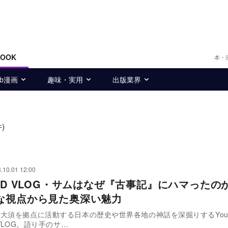
BOOK
本・
eb漫画
趣味・実用
出版業界
件)
.10.01 12:00
AND VLOG・サムはなぜ『古事記』にハマった
な視点から見た奥深い魅力
須を拠点に活動する日本の歴史や世界各地の神話を深掘りするYouT
 VLOG。語り手のサ…