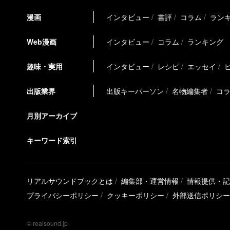
漫画
インタビュー
書評
コラム
ラン
Web漫画
インタビュー
コラム
ランキング
趣味・実用
インタビュー
レシピ
エッセイ
出版業界
出版キーパーソン
名物編集者
コ
月別アーカイブ
キーワード索引
リアルサウンドブックとは
編集部・運営情報
情報提供・記
プライバシーポリシー
クッキーポリシー
外部送信ポリシー
© realsound.jp