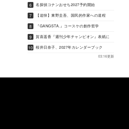
名探偵コナンおせち2027予約開始
【追悼】東野圭吾、国民的作家への道程
『GANGSTA.』コースケの創作哲学
賀喜遥香『週刊少年チャンピオン』表紙に
桜井日奈子、2027年カレンダーブック
03:16更新