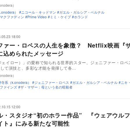
nodera）
onodera）
ニコール・キッドマン
ガエル・ガルシア・ベルナル
マクファディン
Prime Video
ミミ・ケイブ
ホランド
.05.23 18:00
ファー・ロペスの人生を象徴？ Netflix映画『
に込められたメッセージ
o（ジェイロー）」の愛称で知られる世界的スター、ジェニファー・ロペ
そして演技と、多彩な才能を発揮して各…
nodera）
寺系（k.onodera）
ジェニファー・ロペス
ガエル・ガルシア・ベルナル
ニキ
ファインズ
ザ・マザー：母という名の暗殺者
.10.15 12:00
ル・スタジオ“初のホラー作品” 『ウェアウル
イト』にみる新たな可能性