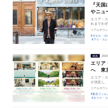
『天国
やニュ
エリア・
れまでわず
リアルサウン
ガエル・ガ
アリ・スレ
2020
映画
エリア
へ 東
エリア・ス
が決定し
リアルサウン
東京フィル
タリク・コ