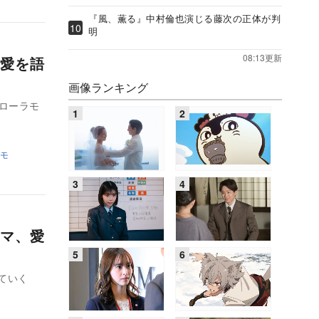
『風、薫る』中村倫也演じる藤次の正体が判
明
08:13更新
愛を語
画像ランキング
ローラモ
モ
マ、愛
ていく