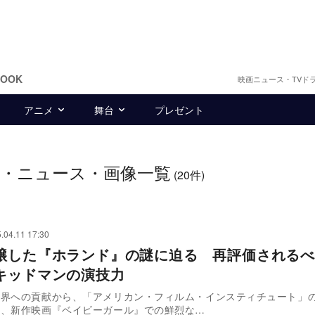
BOOK
映画ニュース・TVド
アニメ
舞台
プレゼント
・ニュース・画像一覧
(20件)
.04.11 17:30
醸した『ホランド』の謎に迫る 再評価されるべ
キッドマンの演技力
画界への貢献から、「アメリカン・フィルム・インスティチュート」
し、新作映画『ベイビーガール』での鮮烈な…