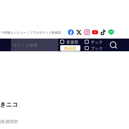
Like on Facebook
Follow on x
Follow on Inst
Follow on Y
Follow on
Follo
ラマ情報とレビュー｜リアルサウンド映画部
サ
音楽部
テック
映画部
ブック
きニコ
の生涯功労