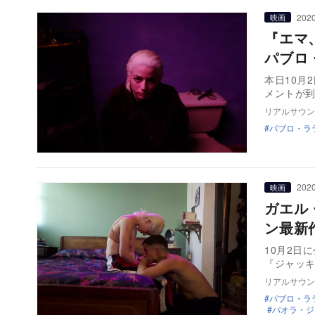
2020
映画
『エマ
パブロ
本日10月
メントが
リアルサウン
パブロ・ラ
2020
映画
ガエル
ン最新
10月2日
『ジャッキ
リアルサウン
パブロ・ラ
パオラ・ジ