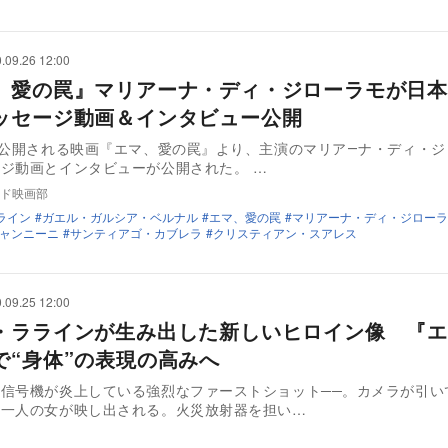
.09.26 12:00
、愛の罠』マリアーナ・ディ・ジローラモが日本
ッセージ動画＆インタビュー公開
に公開される映画『エマ、愛の罠』より、主演のマリア―ナ・ディ・ジ
ジ動画とインタビューが公開された。 …
ド映画部
ライン
ガエル・ガルシア・ベルナル
エマ、愛の罠
マリアーナ・ディ・ジローラ
ャンニーニ
サンティアゴ・カブレラ
クリスティアン・スアレス
.09.25 12:00
・ララインが生み出した新しいヒロイン像 『エ
で“身体”の表現の高みへ
信号機が炎上している強烈なファーストショット──。カメラが引い
に一人の女が映し出される。火災放射器を担い…