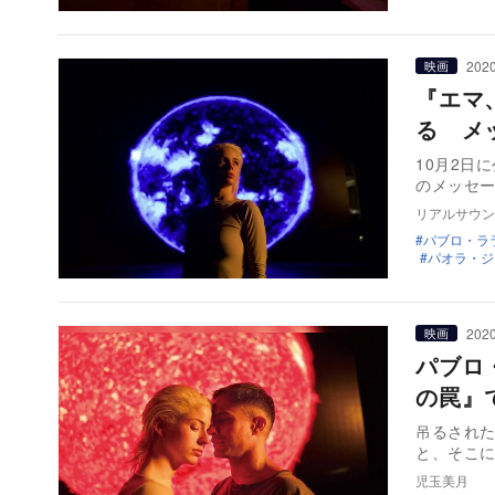
2020
映画
『エマ
る メ
10月2日
のメッセー
リアルサウン
パブロ・ラ
パオラ・ジ
2020
映画
パブロ
の罠』
吊るされた
と、そこ
児玉美月