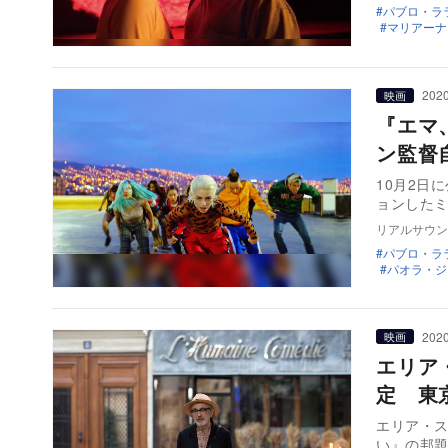
パブロ・ラ
マリアーナ
2020
映画
『エマ
ン監督
10月2日
ョンした
リアルサウン
パブロ・ラ
パオラ・ジ
2020
映画
エリア
定 東
エリア・スレ
い』の邦題で