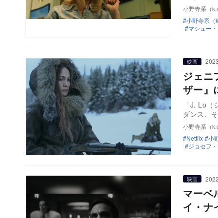
小野寺系（k.o
小野寺系（k.
マシュー・
2023
映画
ジェニ
ザー』
「J. L
ダンス、
小野寺系（k.o
Netflix
小野
ジョセフ・
2022
映画
マーベ
イ・ナ