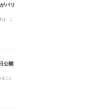
がパリ
作は、こ
日公開
れること