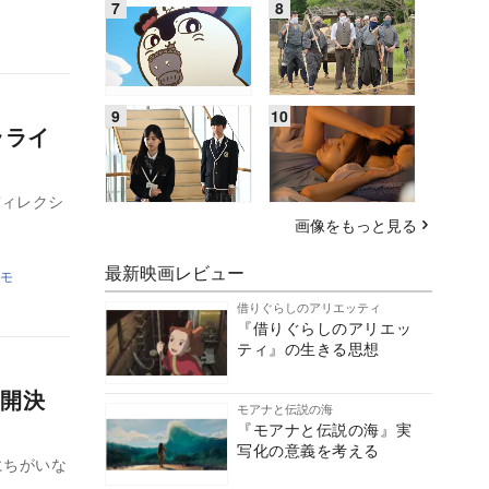
ラライ
ディレクシ
画像をもっと見る
最新映画レビュー
モ
借りぐらしのアリエッティ
『借りぐらしのアリエッ
ティ』の生きる思想
開決
モアナと伝説の海
『モアナと伝説の海』実
写化の意義を考える
国にちがいな