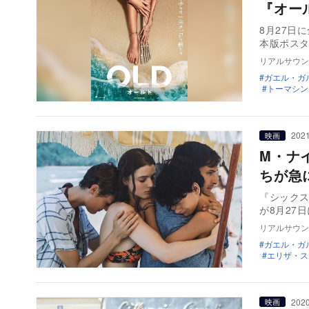
『オー
8月27日
リアルサウン
ガエル・ガ
トーマシン
2021
映画
M・ナ
ちが急
『シック
が8月27
リアルサウン
ガエル・ガ
エリザ・ス
2020
映画