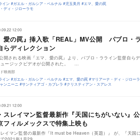
ライン
ガエル・ガルシア・ベルナル
児玉美月
エマ、愛の罠
・ディ・ジローラモ
.09.22 12:00
、愛の罠』挿入歌「REAL」MV公開 パブロ・
自らディレクション
に公開される映画『エマ、愛の罠』より、パブロ・ラライン監督自ら
ミュージックビデオが公開された。 …
ド映画部
ライン
ガエル・ガルシア・ベルナル
エマ、愛の罠
マリアーナ・ディ・ジローラ
ャンニーニ
サンティアゴ・カブレラ
クリスティアン・スアレス
.09.21 12:00
・スレイマン監督最新作『天国にちがいない』公
京フィルメックスで特集上映も
イマン監督の最新作『It must be Heaven（英題）』 が、『天
2021年1月29…