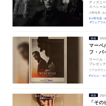
ディズニ
スペシャ
小野寺系（k.o
小野寺系（k.
ウェアウル
2022
映画
マーベ
フ・バ
マーベル
プレゼン
リアルサウン
ガエル・ガ
2021
映画
「その