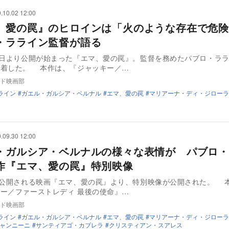
.10.02 12:00
、愛の罠』のヒロインは「火のような存在で危険
・ラライン監督が語る
2日より公開が始まった『エマ、愛の罠』。監督を務めたパブロ・ラ
到着した。 本作は、『ジャッキー／…
ド映画部
ライン
ガエル・ガルシア・ベルナル
エマ、愛の罠
マリアーナ・ディ・ジローラ
.09.30 12:00
・ガルシア・ベルナルの様々な表情が パブロ・
作『エマ、愛の罠』特別映像
に公開される映画『エマ、愛の罠』より、特別映像が公開された。 
ー／ファーストレディ 最後の使命』…
ド映画部
ライン
ガエル・ガルシア・ベルナル
エマ、愛の罠
マリアーナ・ディ・ジローラ
ャンニーニ
サンティアゴ・カブレラ
クリスティアン・スアレス