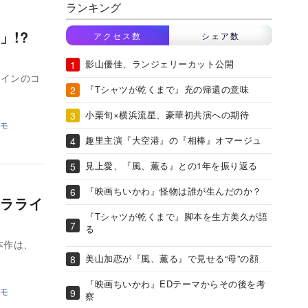
ランキング
」!?
アクセス数
シェア数
影山優佳、ランジェリーカット公開
ラインのコ
『Tシャツが乾くまで』充の帰還の意味
小栗旬×横浜流星、豪華初共演への期待
モ
趣里主演『大空港』の『相棒』オマージュ
見上愛、『風、薫る』との1年を振り返る
『映画ちいかわ』怪物は誰が生んだのか？
ラライ
『Tシャツが乾くまで』脚本を生方美久が語
る
本作は、
美山加恋が『風、薫る』で見せる“母”の顔
『映画ちいかわ』EDテーマからその後を考
モ
察