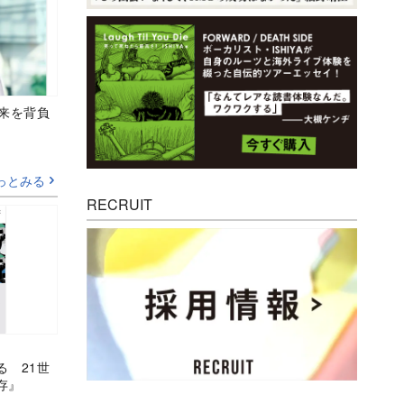
未来を背負
っとみる
RECRUIT
る 21世
存』