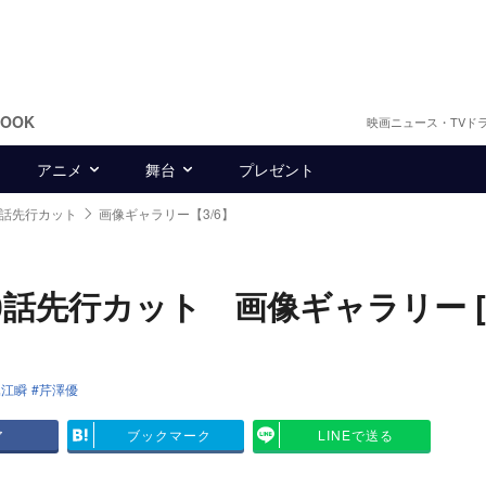
BOOK
映画ニュース・TVド
アニメ
舞台
プレゼント
0話先行カット
画像ギャラリー【3/6】
先行カット 画像ギャラリー [3/
堀江瞬
芹澤優
ア
ブックマーク
LINEで送る