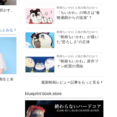
映画ちいかわ 人魚の島のひみつ
Aが明かす、
『ちいかわ』の怖さは“食
物連鎖からの追放”？
っとみる
映画ちいかわ 人魚の島のひみつ
『映画ちいかわ』が描い
た“恐ろしさ”の正体
映画ちいかわ 人魚の島のひみつ
『映画ちいかわ』原作フ
ァン絶賛の理由
責任と未
最新映画レビュー記事をもっと見る
blueprint book store