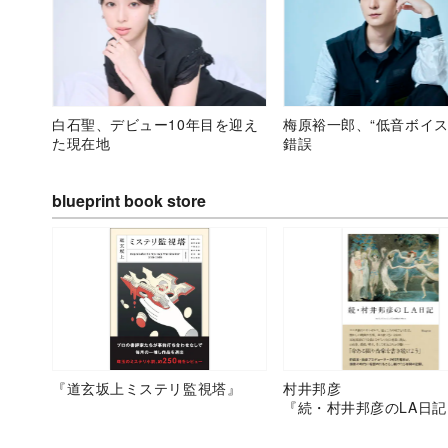
白石聖、デビュー10年目を迎え
梅原裕一郎、“低音ボイス
た現在地
錯誤
blueprint book store
『道玄坂上ミステリ監視塔』
村井邦彦
『続・村井邦彦のLA日記