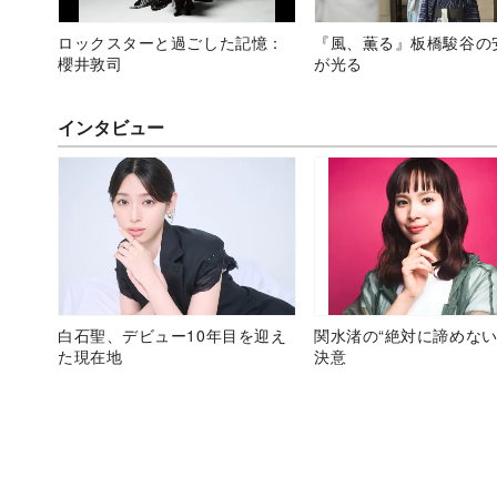
ロックスターと過ごした記憶：
『風、薫る』板橋駿谷の
櫻井敦司
が光る
インタビュー
白石聖、デビュー10年目を迎え
関水渚の“絶対に諦めない
た現在地
決意