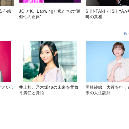
安心感
JOIとK、Lapwingと私たちの“類
SHINTANI × ISHIY
似性の正体”
噂の真相
も
”という
井上和、乃木坂46の未来を背負
岡崎紗絵、大役を担う
う責任と覚悟
来の人生設計