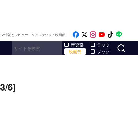
Like on Facebook
Follow on x
Follow on Inst
Follow on Y
Follow on
Follo
ラマ情報とレビュー｜リアルサウンド映画部
サ
音楽部
テック
映画部
ブック
6]