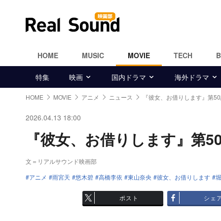
HOME
MUSIC
MOVIE
TECH
特集
映画
国内ドラマ
海外ドラマ
HOME
MOVIE
アニメ
ニュース
『彼女、お借りします』第5
2026.04.13 18:00
『彼女、お借りします』第50話
文＝リアルサウンド映画部
アニメ
雨宮天
悠木碧
高橋李依
東山奈央
彼女、お借りします
ポスト
シェ