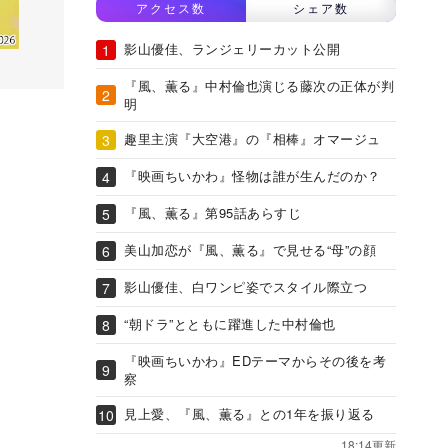
アクセス数
シェア数
影山優佳、ランジェリーカット公開
『風、薫る』中村倫也演じる藤次の正体が判
明
趣里主演『大空港』の『相棒』オマージュ
『映画ちいかわ』怪物は誰が生んだのか？
『風、薫る』第95話あらすじ
美山加恋が『風、薫る』で見せる“母”の顔
影山優佳、白ワンピ姿でスタイル際立つ
“朝ドラ”とともに躍進した中村倫也
『映画ちいかわ』EDテーマからその後を考
察
見上愛、『風、薫る』との1年を振り返る
18:14更新