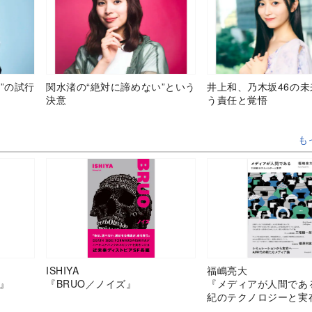
”の試行
関水渚の“絶対に諦めない”という
井上和、乃木坂46の
決意
う責任と覚悟
も
ISHIYA
福嶋亮大
』
『BRUO／ノイズ』
『メディアが人間であ
紀のテクノロジーと実