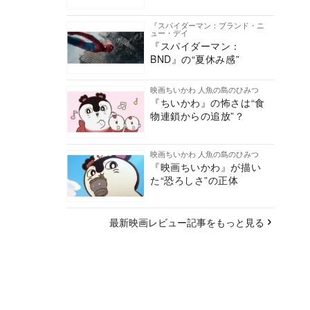
『スパイダーマン：ブランド・ニ
ュー・デイ
『スパイダーマン：
BND』の“夏休み感”
映画ちいかわ 人魚の島のひみつ
『ちいかわ』の怖さは“食
物連鎖からの追放”？
映画ちいかわ 人魚の島のひみつ
『映画ちいかわ』が描い
た“恐ろしさ”の正体
最新映画レビュー記事をもっと見る