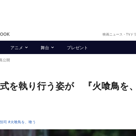
BOOK
映画ニュース・TVド
アニメ
舞台
プレゼント
真公開
式を執り行う姿が 『火喰鳥を
恒司
火喰鳥を、喰う