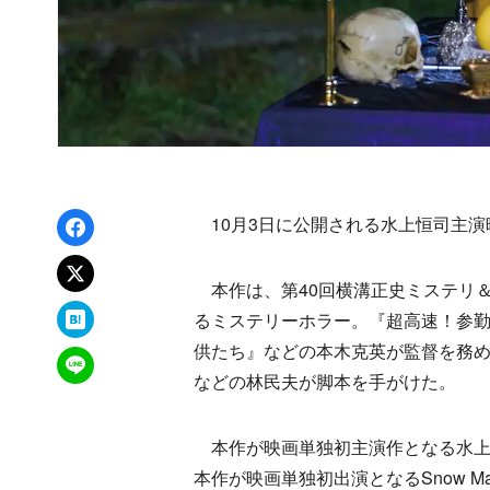
Facebookでシェア
10月3日に公開される水上恒司主演
xでポスト
本作は、第40回横溝正史ミステリ
はてなブックマーク
るミステリーホラー。『超高速！参
供たち』などの本木克英が監督を務
LINEで送る
などの林民夫が脚本を手がけた。
本作が映画単独初主演作となる水上
本作が映画単独初出演となるSnow 