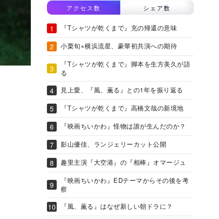
アクセス数
シェア数
『Tシャツが乾くまで』充の帰還の意味
小栗旬×横浜流星、豪華初共演への期待
『Tシャツが乾くまで』脚本を生方美久が語
る
見上愛、『風、薫る』との1年を振り返る
『Tシャツが乾くまで』高橋文哉の新境地
『映画ちいかわ』怪物は誰が生んだのか？
影山優佳、ランジェリーカット公開
趣里主演『大空港』の『相棒』オマージュ
『映画ちいかわ』EDテーマからその後を考
察
『風、薫る』はなぜ新しい朝ドラに？