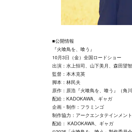
■公開情報
『火喰鳥を、喰う』
10月3日（金）全国ロードショー
出演：水上恒司、山下美月、森田望智、
監督：本木克英
脚本：林民夫
原作：原浩『火喰鳥を、喰う』（角
配給：KADOKAWA、ギャガ
企画・制作：フラミンゴ
制作協力：アークエンタテインメン
配給： KADOKAWA、ギャガ
©2025「火喰鳥を、喰う」製作委員