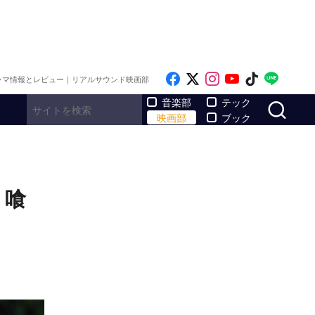
Like on Facebook
Follow on x
Follow on Inst
Follow on Y
Follow on
Follo
ラマ情報とレビュー｜リアルサウンド映画部
サ
音楽部
テック
映画部
ブック
、喰