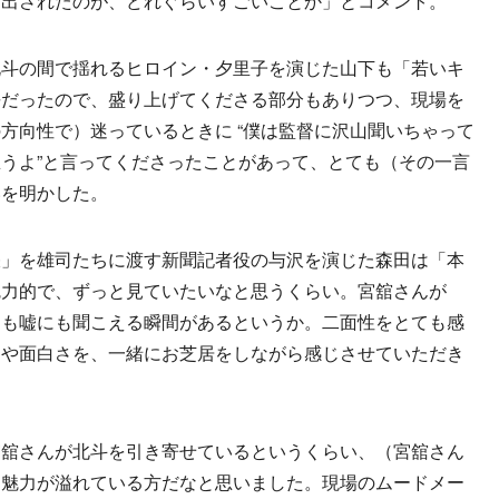
を出されたのが、どれぐらいすごいことか」とコメント。
斗の間で揺れるヒロイン・夕里子を演じた山下も「若いキ
長だったので、盛り上げてくださる部分もありつつ、現場を
方向性で）迷っているときに “僕は監督に沢山聞いちゃって
うよ”と言ってくださったことがあって、とても（その一言
いを明かした。
」を雄司たちに渡す新聞記者役の与沢を演じた森田は「本
魅力的で、ずっと見ていたいなと思うくらい。宮舘さんが
にも嘘にも聞こえる瞬間があるというか。二面性をとても感
力や面白さを、一緒にお芝居をしながら感じさせていただき
舘さんが北斗を引き寄せているというくらい、（宮舘さん
。魅力が溢れている方だなと思いました。現場のムードメー