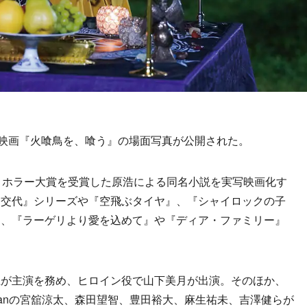
映画『火喰鳥を、喰う』の場面写真が公開された。
＆ホラー大賞を受賞した原浩による同名小説を実写映画化す
勤交代』シリーズや『空飛ぶタイヤ』、『シャイロックの子
め、『ラーゲリより愛を込めて』や『ディア・ファミリー』
が主演を務め、ヒロイン役で山下美月が出演。そのほか、
Manの宮舘涼太、森田望智、豊田裕大、麻生祐未、吉澤健らが