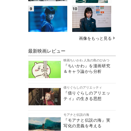
画像をもっと見る
最新映画レビュー
映画ちいかわ 人魚の島のひみつ
『ちいかわ』を漫画研究
＆キャラ論から分析
借りぐらしのアリエッティ
『借りぐらしのアリエッ
ティ』の生きる思想
モアナと伝説の海
『モアナと伝説の海』実
写化の意義を考える