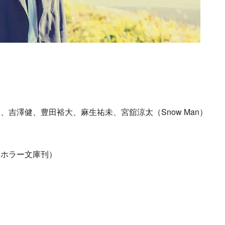
吉澤健、豊田裕大、麻生祐未、宮舘涼太（Snow Man）
川ホラー文庫刊）
ト
会