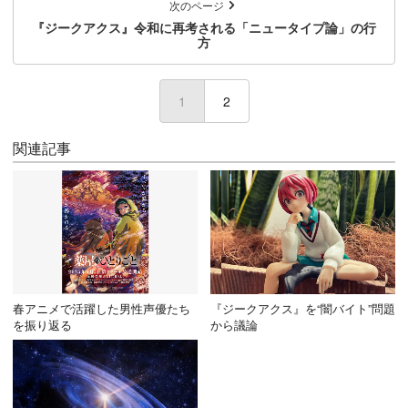
次のページ
『ジークアクス』令和に再考される「ニュータイプ論」の行
方
1
(current)
2
関連記事
春アニメで活躍した男性声優たち
『ジークアクス』を“闇バイト”問題
を振り返る
から議論