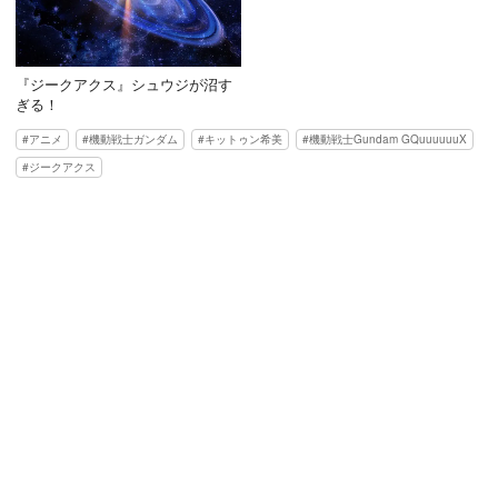
『ジークアクス』シュウジが沼す
ぎる！
アニメ
機動戦士ガンダム
キットゥン希美
機動戦士Gundam GQuuuuuuX
ジークアクス