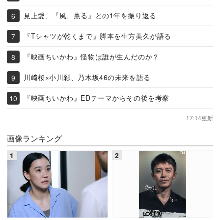
見上愛、『風、薫る』との1年を振り返る
『Tシャツが乾くまで』脚本を生方美久が語る
『映画ちいかわ』怪物は誰が生んだのか？
川﨑桜×小川彩、乃木坂46の未来を語る
『映画ちいかわ』EDテーマからその後を考察
17:14更新
画像ランキング