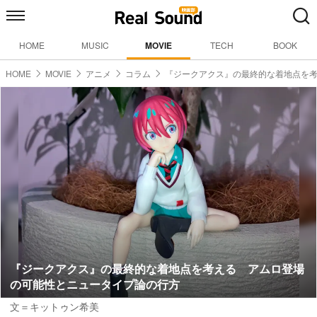
HOME
MUSIC
MOVIE
TECH
BOOK
HOME
MOVIE
アニメ
コラム
『ジークアクス』の最終的な着地点を
『ジークアクス』の最終的な着地点を考える アムロ登場
の可能性とニュータイプ論の行方
文＝キットゥン希美