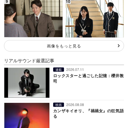
画像をもっと見る
リアルサウンド厳選記事
2026.07.11
連載
ロックスターと過ごした記憶：櫻井敦
司
2026.08.08
映画
カンザキイオリ、『禍禍女』の狂気語
る