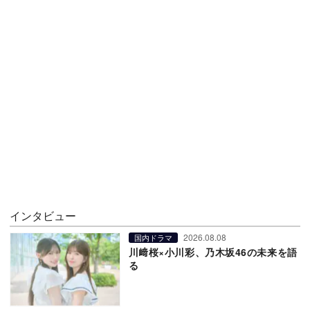
インタビュー
2026.08.08
国内ドラマ
川﨑桜×小川彩、乃木坂46の未来を語
る