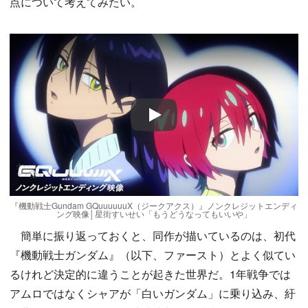
点について考えてみたい。
Play
『機動戦士Gundam GQuuuuuuX（ジークアクス）』ノンクレジットエンディ
ング映像│星街すいせい「もうどうなってもいいや」
簡単に振り返っておくと、同作が描いているのは、初代
『機動戦士ガンダム』（以下、ファースト）とよく似てい
るけれど決定的に違うことが起きた世界だ。1年戦争では
アムロではなくシャアが「白いガンダム」に乗り込み、紆