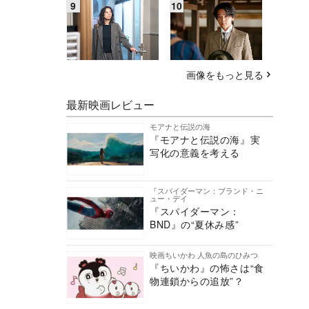
画像をもっと見る
最新映画レビュー
モアナと伝説の海
『モアナと伝説の海』実
写化の意義を考える
『スパイダーマン：ブランド・ニ
ュー・デイ
『スパイダーマン：
BND』の“夏休み感”
映画ちいかわ 人魚の島のひみつ
『ちいかわ』の怖さは“食
物連鎖からの追放”？