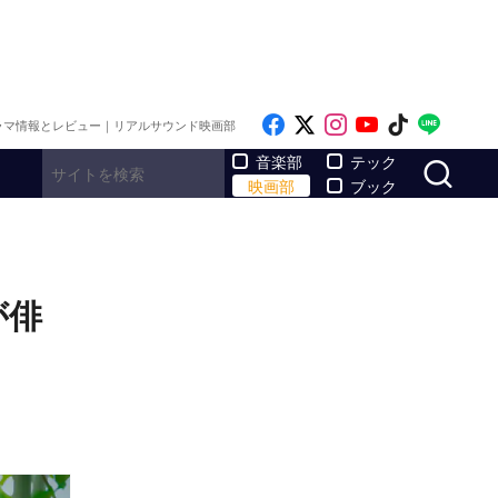
Like on Facebook
Follow on x
Follow on Inst
Follow on Y
Follow on
Follo
ラマ情報とレビュー｜リアルサウンド映画部
サ
音楽部
テック
映画部
ブック
が俳