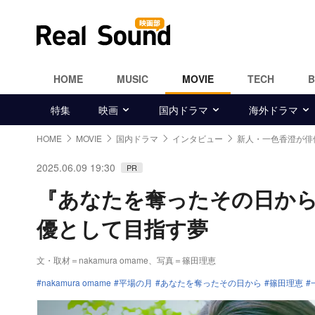
HOME
MUSIC
MOVIE
TECH
特集
映画
国内ドラマ
海外ドラマ
HOME
MOVIE
国内ドラマ
インタビュー
新人・一色香澄が俳
2025.06.09 19:30
PR
『あなたを奪ったその日から
優として目指す夢
文・取材＝nakamura omame
、
写真＝篠田理恵
nakamura omame
平場の月
あなたを奪ったその日から
篠田理恵