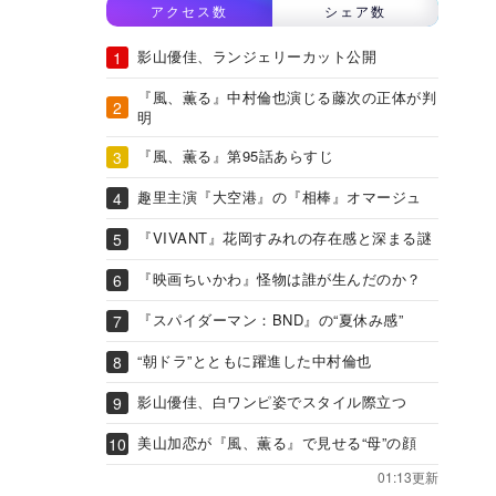
アクセス数
シェア数
影山優佳、ランジェリーカット公開
『風、薫る』中村倫也演じる藤次の正体が判
明
『風、薫る』第95話あらすじ
趣里主演『大空港』の『相棒』オマージュ
『VIVANT』花岡すみれの存在感と深まる謎
『映画ちいかわ』怪物は誰が生んだのか？
『スパイダーマン：BND』の“夏休み感”
“朝ドラ”とともに躍進した中村倫也
影山優佳、白ワンピ姿でスタイル際立つ
美山加恋が『風、薫る』で見せる“母”の顔
01:13更新