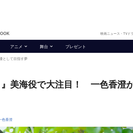
BOOK
映画ニュース・TVド
アニメ
舞台
プレゼント
優として目指す夢
』美海役で大注目！ 一色香澄
一色香澄