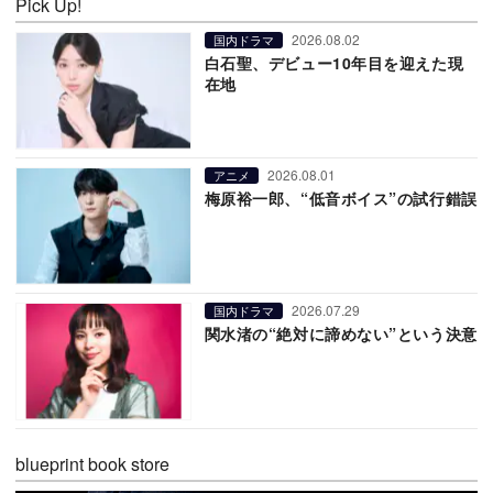
Pick Up!
2026.08.02
国内ドラマ
白石聖、デビュー10年目を迎えた現
在地
2026.08.01
アニメ
梅原裕一郎、“低音ボイス”の試行錯誤
2026.07.29
国内ドラマ
関水渚の“絶対に諦めない”という決意
blueprint book store