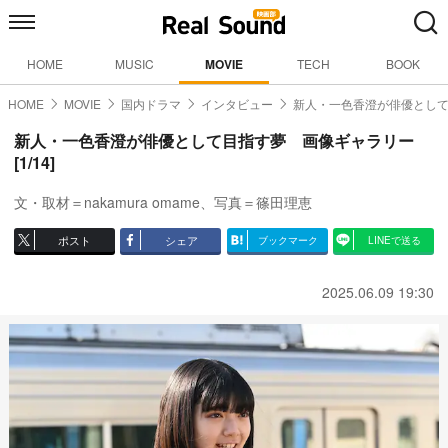
HOME
MUSIC
MOVIE
TECH
BOOK
HOME
MOVIE
国内ドラマ
インタビュー
新人・一色香澄が俳優とし
新人・一色香澄が俳優として目指す夢 画像ギャラリー
[1/14]
文・取材＝nakamura omame、写真＝篠田理恵
ポスト
シェア
ブックマーク
LINEで送る
2025.06.09 19:30