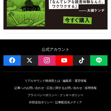
公式アカウント
facebook
x
instagram
YouTube
Follow on 
LI
リアルサウンド映画部とは
編集部・運営情報
記事へのお問い合わせ
広告に関するお問い合わせ
採用情報
プライバシーポリシー
クッキーポリシー
外部送信ポリシー
記事配信先メディア