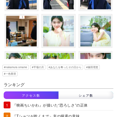
nakamura omame
平場の月
あなたを奪ったその日から
篠田理恵
一色香澄
ランキング
アクセス数
シェア数
『映画ちいかわ』が描いた“恐ろしさ”の正体
『Tシャツが乾くまで』充の帰還の意味