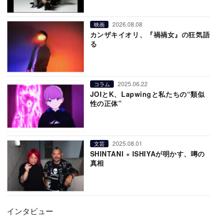
2026.08.08
映画
カンザキイオリ、『禍禍女』の狂気語
る
2025.06.22
コラム
JOIとK、Lapwingと私たちの“類似
性の正体”
2025.08.01
文芸
SHINTANI × ISHIYAが明かす、噂の
真相
インタビュー