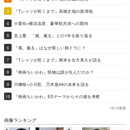
『Tシャツが乾くまで』高橋文哉の新境地
小栗旬×横浜流星、豪華初共演への期待
見上愛、『風、薫る』との1年を振り返る
『風、薫る』はなぜ新しい朝ドラに？
『Tシャツが乾くまで』脚本を生方美久が語る
『映画ちいかわ』怪物は誰が生んだのか？
川﨑桜×小川彩、乃木坂46の未来を語る
『映画ちいかわ』EDテーマからその後を考察
16:13更新
画像ランキング