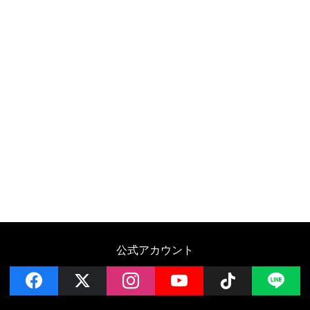
公式アカウント
facebook
x
instagram
YouTube
Follow on 
LI