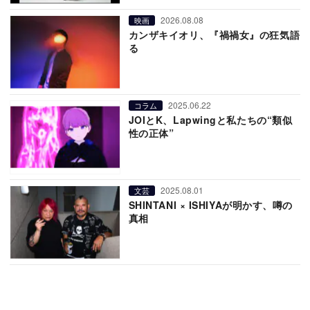
2026.08.08
映画
カンザキイオリ、『禍禍女』の狂気語
る
2025.06.22
コラム
JOIとK、Lapwingと私たちの“類似
性の正体”
2025.08.01
文芸
SHINTANI × ISHIYAが明かす、噂の
真相