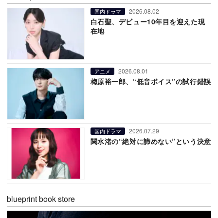
2026.08.02
国内ドラマ
白石聖、デビュー10年目を迎えた現
在地
2026.08.01
アニメ
梅原裕一郎、“低音ボイス”の試行錯誤
2026.07.29
国内ドラマ
関水渚の“絶対に諦めない”という決意
blueprint book store