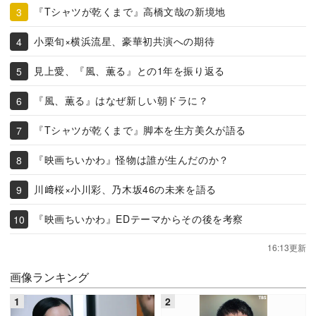
『Tシャツが乾くまで』高橋文哉の新境地
小栗旬×横浜流星、豪華初共演への期待
見上愛、『風、薫る』との1年を振り返る
『風、薫る』はなぜ新しい朝ドラに？
『Tシャツが乾くまで』脚本を生方美久が語る
『映画ちいかわ』怪物は誰が生んだのか？
川﨑桜×小川彩、乃木坂46の未来を語る
『映画ちいかわ』EDテーマからその後を考察
16:13更新
画像ランキング