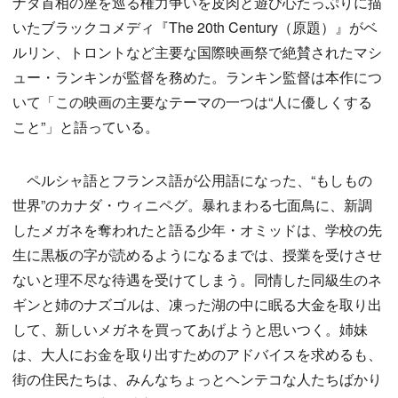
ナダ首相の座を巡る権力争いを皮肉と遊び心たっぷりに描
いたブラックコメディ『The 20th Century（原題）』がベ
ルリン、トロントなど主要な国際映画祭で絶賛されたマシ
ュー・ランキンが監督を務めた。ランキン監督は本作につ
いて「この映画の主要なテーマの一つは“人に優しくする
こと”」と語っている。
ペルシャ語とフランス語が公用語になった、“もしもの
世界”のカナダ・ウィニペグ。暴れまわる七面鳥に、新調
したメガネを奪われたと語る少年・オミッドは、学校の先
生に黒板の字が読めるようになるまでは、授業を受けさせ
ないと理不尽な待遇を受けてしまう。同情した同級生のネ
ギンと姉のナズゴルは、凍った湖の中に眠る大金を取り出
して、新しいメガネを買ってあげようと思いつく。姉妹
は、大人にお金を取り出すためのアドバイスを求めるも、
街の住民たちは、みんなちょっとヘンテコな人たちばかり