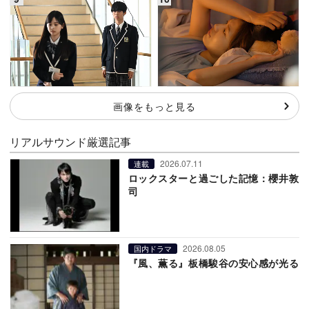
画像をもっと見る
リアルサウンド厳選記事
2026.07.11
連載
ロックスターと過ごした記憶：櫻井敦
司
2026.08.05
国内ドラマ
『風、薫る』板橋駿谷の安心感が光る