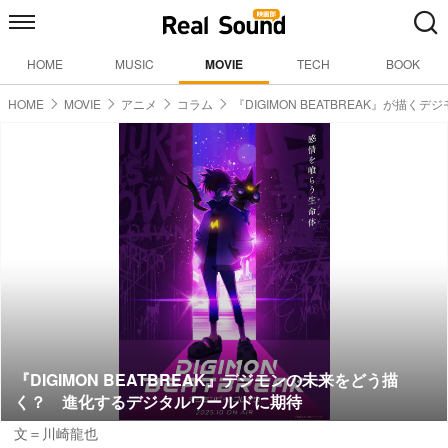
HOME
MUSIC
MOVIE
TECH
BOOK
HOME
MOVIE
アニメ
コラム
『DIGIMON BEATBREAK』が描くデ
『DIGIMON BEATBREAK』デジモンの未来をどう描
く？ 進化するデジタルワールドに期待
文＝川崎龍也