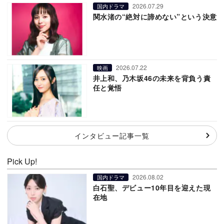
2026.07.29
国内ドラマ
関水渚の“絶対に諦めない”という決意
2026.07.22
映画
井上和、乃木坂46の未来を背負う責
任と覚悟
インタビュー記事一覧
Pick Up!
2026.08.02
国内ドラマ
白石聖、デビュー10年目を迎えた現
在地