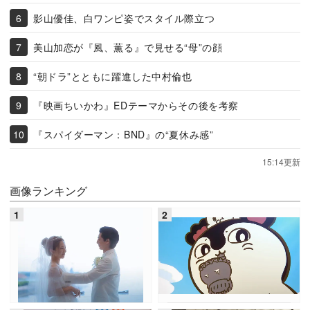
影山優佳、白ワンピ姿でスタイル際立つ
美山加恋が『風、薫る』で見せる“母”の顔
“朝ドラ”とともに躍進した中村倫也
『映画ちいかわ』EDテーマからその後を考察
『スパイダーマン：BND』の“夏休み感”
15:14更新
画像ランキング