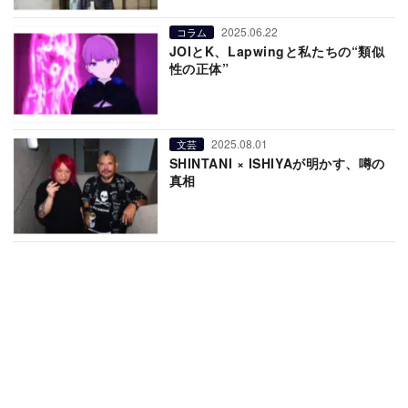
2025.06.22
コラム
JOIとK、Lapwingと私たちの“類似
性の正体”
2025.08.01
文芸
SHINTANI × ISHIYAが明かす、噂の
真相