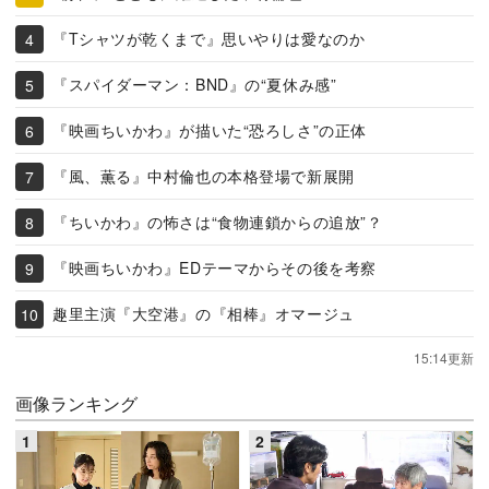
『Tシャツが乾くまで』思いやりは愛なのか
『スパイダーマン：BND』の“夏休み感”
『映画ちいかわ』が描いた“恐ろしさ”の正体
『風、薫る』中村倫也の本格登場で新展開
『ちいかわ』の怖さは“食物連鎖からの追放”？
『映画ちいかわ』EDテーマからその後を考察
趣里主演『大空港』の『相棒』オマージュ
15:14更新
画像ランキング