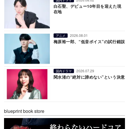
白石聖、デビュー10年目を迎えた現
在地
2026.08.01
アニメ
梅原裕一郎、“低音ボイス”の試行錯誤
2026.07.29
国内ドラマ
関水渚の“絶対に諦めない”という決意
blueprint book store