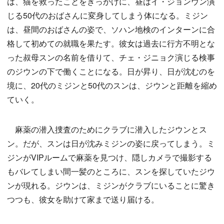
は、猫を救ったことをきっかけに、昼はイ・ジョンウン演
じる50代のおばさんに変身してしまう体になる。ミジン
は、昼間のおばさんの姿で、ソハン地検のインターンに合
格して初めての就職を果たす。彼女は過去に行方不明とな
った叔母スンの名前を借りて、チェ・ジニョク演じる検事
のジウンの下で働くことになる。日が昇り、日が沈むのを
境に、20代のミジンと50代のスンは、ジウンと距離を縮め
ていく。
麻薬の潜入捜査のためにクラブに潜入したジウンとス
ン。だが、スンは日が沈みミジンの姿に戻ってしまう。ミ
ジンがVIPルームで麻薬を見つけ、隠しカメラで撮影する
もバレてしまい間一髪のところに、スンを探していたジウ
ンが現れる。ジウンは、ミジンがクラブにいることに驚き
つつも、彼女を助けて家まで送り届ける。