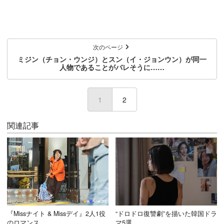
次のページ
ミジン（チョン・ウンジ）とスン（イ・ジョンウン）が同一
人物であることがバレそうに……
1
(current)
2
関連記事
『Missナイト & Missデイ』2人1役
“ドロドロ復讐劇”を描いた韓国ドラ
のロマンス
マ5選