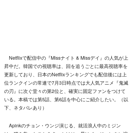
Netflixで配信中の『Missナイト & Missデイ』の人気が上
昇中だ。韓国での視聴率は、回を追うごとに最高視聴率を
更新しており、日本のNetflixランキングでも配信後には上
位ランクインの常連で7月3日時点では大人気アニメ『鬼滅
の刃』に次ぐ堂々の第2位と、確実に固定ファンをつけて
いる。本稿では第5話、第6話を中心にご紹介したい。（以
下、ネタバレあり）
Apinkのチョン・ウンジ演じる、就活浪人中のミジン