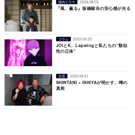
2026.08.05
国内ドラマ
『風、薫る』板橋駿谷の安心感が光る
2025.06.22
コラム
JOIとK、Lapwingと私たちの“類似
性の正体”
2025.08.01
文芸
SHINTANI × ISHIYAが明かす、噂の
真相