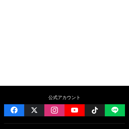
公式アカウント
facebook
x
instagram
YouTube
Follow on 
LI