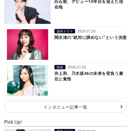
白石聖、デビュー10年目を迎えた現
在地
2026.07.29
国内ドラマ
関水渚の“絶対に諦めない”という決意
2026.07.22
映画
井上和、乃木坂46の未来を背負う責
任と覚悟
インタビュー記事一覧
Pick Up!
2026.08.02
国内ドラマ