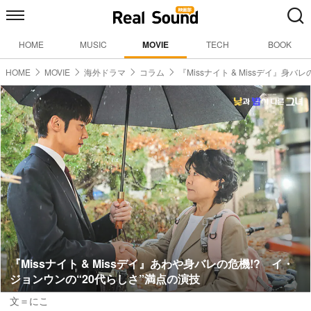
HOME
MUSIC
MOVIE
TECH
BOOK
HOME
MOVIE
海外ドラマ
コラム
『Missナイト & Missデイ』身バ
『Missナイト & Missデイ』あわや身バレの危機!? イ・
ジョンウンの“20代らしさ”満点の演技
文＝にこ