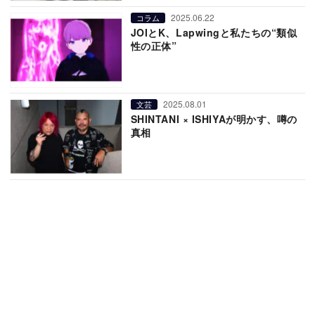
2025.06.22
コラム
JOIとK、Lapwingと私たちの“類似
性の正体”
2025.08.01
文芸
SHINTANI × ISHIYAが明かす、噂の
真相