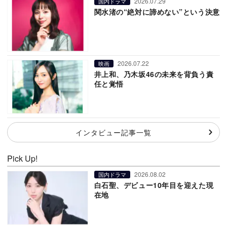
2026.07.29
国内ドラマ
関水渚の“絶対に諦めない”という決意
2026.07.22
映画
井上和、乃木坂46の未来を背負う責
任と覚悟
インタビュー記事一覧
Pick Up!
2026.08.02
国内ドラマ
白石聖、デビュー10年目を迎えた現
在地