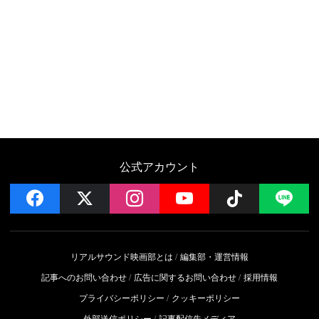
公式アカウント
facebook
x
instagram
YouTube
Follow on 
LI
リアルサウンド映画部とは
編集部・運営情報
記事へのお問い合わせ
広告に関するお問い合わせ
採用情報
プライバシーポリシー
クッキーポリシー
外部送信ポリシー
記事配信先メディア