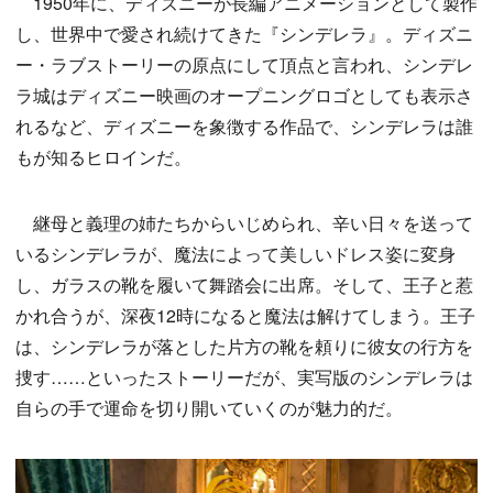
1950年に、ディズニーが長編アニメーションとして製作
し、世界中で愛され続けてきた『シンデレラ』。ディズニ
ー・ラブストーリーの原点にして頂点と言われ、シンデレ
ラ城はディズニー映画のオープニングロゴとしても表示さ
れるなど、ディズニーを象徴する作品で、シンデレラは誰
もが知るヒロインだ。
継母と義理の姉たちからいじめられ、辛い日々を送って
いるシンデレラが、魔法によって美しいドレス姿に変身
し、ガラスの靴を履いて舞踏会に出席。そして、王子と惹
かれ合うが、深夜12時になると魔法は解けてしまう。王子
は、シンデレラが落とした片方の靴を頼りに彼女の行方を
捜す……といったストーリーだが、実写版のシンデレラは
自らの手で運命を切り開いていくのが魅力的だ。