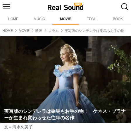
HOME
MUSIC
MOVIE
TECH
BOOK
HOME
MOVIE
映画
コラム
実写版のシンデレラは乗馬もお手の物！
実写版のシンデレラは乗馬もお手の物！ ケネス・ブラナ
ーが生まれ変わらせた往年の名作
文＝清水久美子