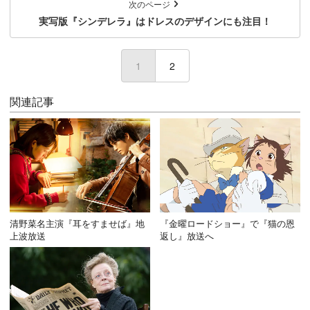
次のページ
実写版『シンデレラ』はドレスのデザインにも注目！
1
(current)
2
関連記事
清野菜名主演『耳をすませば』地
『金曜ロードショー』で『猫の恩
上波放送
返し』放送へ