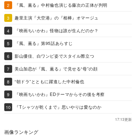
『風、薫る』中村倫也演じる藤次の正体が判明
趣里主演『大空港』の『相棒』オマージュ
『映画ちいかわ』怪物は誰が生んだのか？
『風、薫る』第95話あらすじ
影山優佳、白ワンピ姿でスタイル際立つ
美山加恋が『風、薫る』で見せる“母”の顔
“朝ドラ”とともに躍進した中村倫也
『映画ちいかわ』EDテーマからその後を考察
『Tシャツが乾くまで』思いやりは愛なのか
17:13更新
画像ランキング