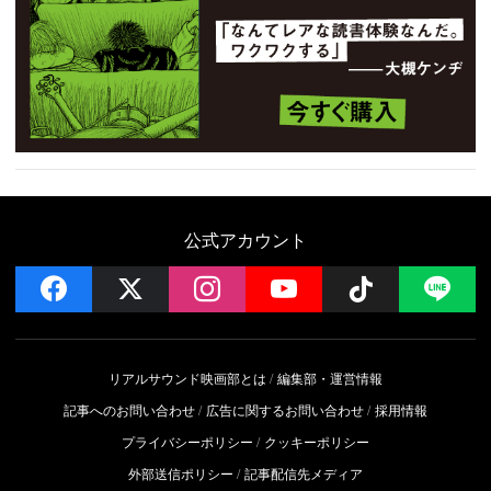
公式アカウント
facebook
x
instagram
YouTube
Follow on 
LI
リアルサウンド映画部とは
編集部・運営情報
記事へのお問い合わせ
広告に関するお問い合わせ
採用情報
プライバシーポリシー
クッキーポリシー
外部送信ポリシー
記事配信先メディア