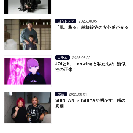
2026.08.05
国内ドラマ
『風、薫る』板橋駿谷の安心感が光る
2025.06.22
コラム
JOIとK、Lapwingと私たちの“類似
性の正体”
2025.08.01
文芸
SHINTANI × ISHIYAが明かす、噂の
真相