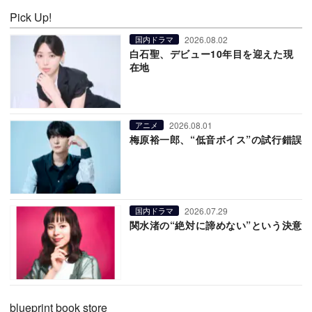
Pick Up!
2026.08.02
国内ドラマ
白石聖、デビュー10年目を迎えた現
在地
2026.08.01
アニメ
梅原裕一郎、“低音ボイス”の試行錯誤
2026.07.29
国内ドラマ
関水渚の“絶対に諦めない”という決意
blueprint book store