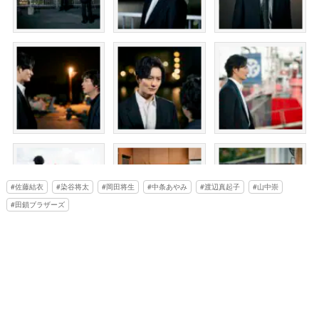
佐藤結衣
染谷将太
岡田将生
中条あやみ
渡辺真起子
山中崇
田鎖ブラザーズ