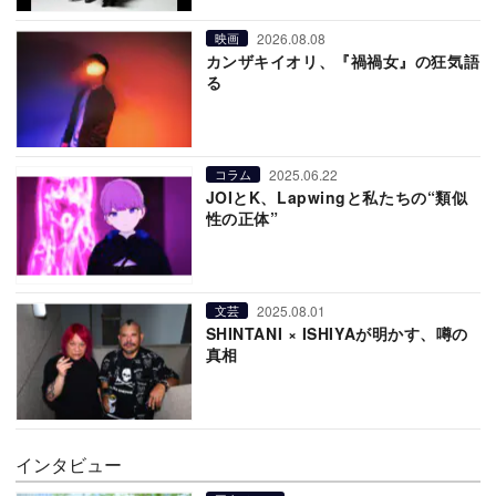
2026.08.08
映画
カンザキイオリ、『禍禍女』の狂気語
る
2025.06.22
コラム
JOIとK、Lapwingと私たちの“類似
性の正体”
2025.08.01
文芸
SHINTANI × ISHIYAが明かす、噂の
真相
インタビュー