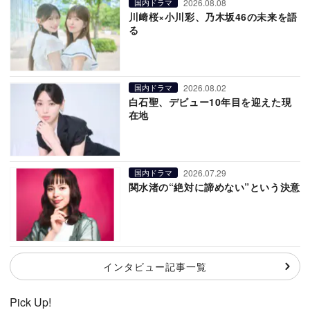
2026.08.08
国内ドラマ
川﨑桜×小川彩、乃木坂46の未来を語
る
2026.08.02
国内ドラマ
白石聖、デビュー10年目を迎えた現
在地
2026.07.29
国内ドラマ
関水渚の“絶対に諦めない”という決意
インタビュー記事一覧
Pick Up!