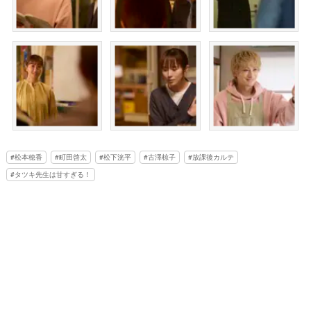
松本穂香
町田啓太
松下洸平
古澤椋子
放課後カルテ
タツキ先生は甘すぎる！