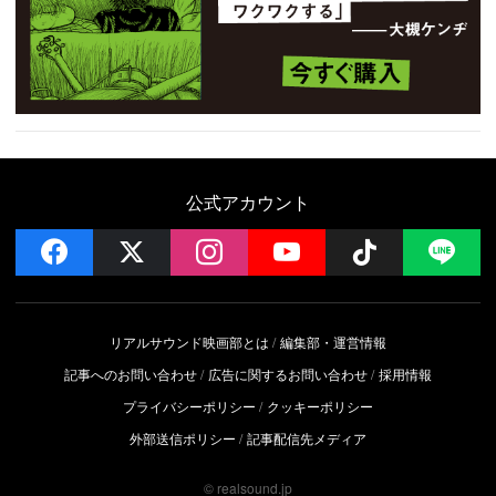
公式アカウント
facebook
x
instagram
YouTube
Follow on 
LI
リアルサウンド映画部とは
編集部・運営情報
記事へのお問い合わせ
広告に関するお問い合わせ
採用情報
プライバシーポリシー
クッキーポリシー
外部送信ポリシー
記事配信先メディア
© realsound.jp