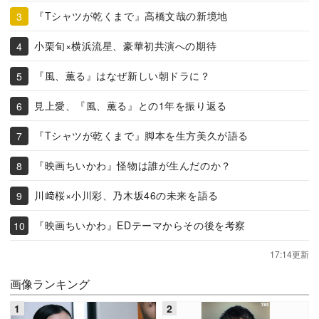
『Tシャツが乾くまで』高橋文哉の新境地
小栗旬×横浜流星、豪華初共演への期待
『風、薫る』はなぜ新しい朝ドラに？
見上愛、『風、薫る』との1年を振り返る
『Tシャツが乾くまで』脚本を生方美久が語る
『映画ちいかわ』怪物は誰が生んだのか？
川﨑桜×小川彩、乃木坂46の未来を語る
『映画ちいかわ』EDテーマからその後を考察
17:14更新
画像ランキング