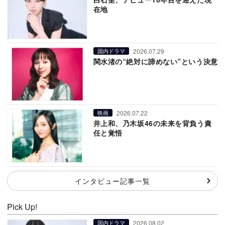
在地
2026.07.29
国内ドラマ
関水渚の“絶対に諦めない”という決意
2026.07.22
映画
井上和、乃木坂46の未来を背負う責
任と覚悟
インタビュー記事一覧
Pick Up!
2026.08.02
国内ドラマ