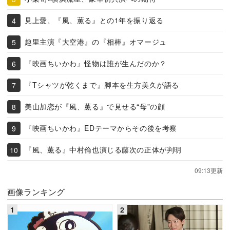
見上愛、『風、薫る』との1年を振り返る
趣里主演『大空港』の『相棒』オマージュ
『映画ちいかわ』怪物は誰が生んだのか？
『Tシャツが乾くまで』脚本を生方美久が語る
美山加恋が『風、薫る』で見せる“母”の顔
『映画ちいかわ』EDテーマからその後を考察
『風、薫る』中村倫也演じる藤次の正体が判明
09:13更新
画像ランキング