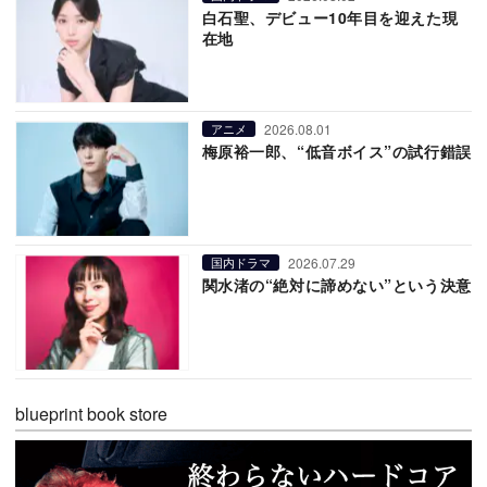
白石聖、デビュー10年目を迎えた現
在地
2026.08.01
アニメ
梅原裕一郎、“低音ボイス”の試行錯誤
2026.07.29
国内ドラマ
関水渚の“絶対に諦めない”という決意
blueprint book store