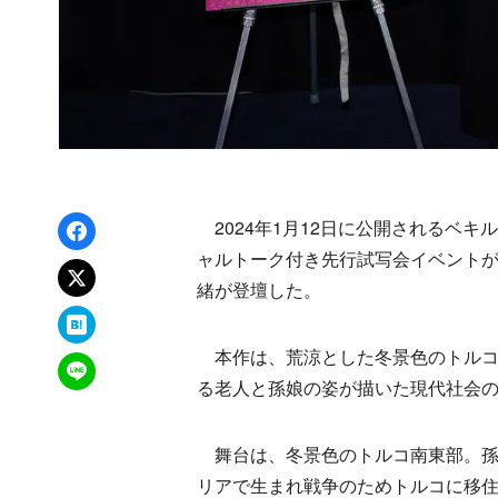
Facebookでシェア
2024年1月12日に公開されるベ
ャルトーク付き先行試写会イベントが
xでポスト
緒が登壇した。
はてなブックマーク
本作は、荒涼とした冬景色のトルコ
LINEで送る
る老人と孫娘の姿が描いた現代社会
舞台は、冬景色のトルコ南東部。孫
リアで生まれ戦争のためトルコに移