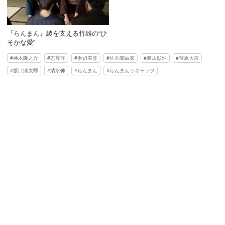
『らんまん』綾を支える竹雄の“ひ
そかな愛”
神木隆之介
志尊淳
浜辺美波
佐久間由衣
渡辺彰浩
菅原大吉
坂口涼太郎
清水伸
らんまん
らんまんリキャップ