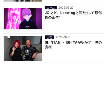
2025.06.22
コラム
JOIとK、Lapwingと私たちの“類似
性の正体”
2025.08.01
文芸
SHINTANI × ISHIYAが明かす、噂の
真相