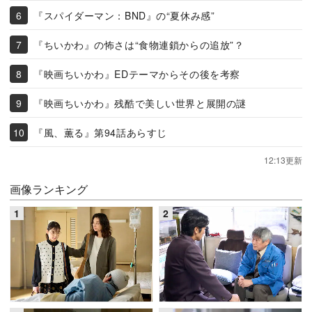
『スパイダーマン：BND』の“夏休み感”
『ちいかわ』の怖さは“食物連鎖からの追放”？
『映画ちいかわ』EDテーマからその後を考察
『映画ちいかわ』残酷で美しい世界と展開の謎
『風、薫る』第94話あらすじ
12:13更新
画像ランキング