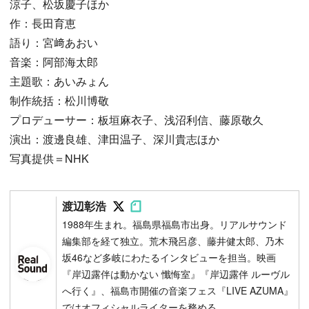
涼子、松坂慶子ほか
作：長田育恵
語り：宮﨑あおい
音楽：阿部海太郎
主題歌：あいみょん
制作統括：松川博敬
プロデューサー：板垣麻衣子、浅沼利信、藤原敬久
演出：渡邊良雄、津田温子、深川貴志ほか
写真提供＝NHK
Follow on SNS
Follow on SNS
渡辺彰浩
1988年生まれ。福島県福島市出身。リアルサウンド
編集部を経て独立。荒木飛呂彦、藤井健太郎、乃木
坂46など多岐にわたるインタビューを担当。映画
『岸辺露伴は動かない 懺悔室』『岸辺露伴 ルーヴル
へ行く』、福島市開催の音楽フェス『LIVE AZUMA』
ではオフィシャルライターを務める。