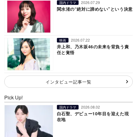
2026.07.29
国内ドラマ
関水渚の“絶対に諦めない”という決意
2026.07.22
映画
井上和、乃木坂46の未来を背負う責
任と覚悟
インタビュー記事一覧
Pick Up!
2026.08.02
国内ドラマ
白石聖、デビュー10年目を迎えた現
在地