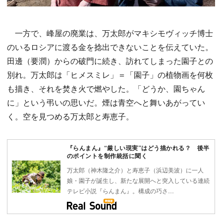
一方で、峰屋の廃業は、万太郎がマキシモヴィッチ博士
のいるロシアに渡る金を捻出できないことを伝えていた。
田邊（要潤）からの破門に続き、訪れてしまった園子との
別れ。万太郎は「ヒメスミレ」＝「園子」の植物画を何枚
も描き、それを焚き火で燃やした。「どうか、園ちゃん
に」という弔いの思いだ。煙は青空へと舞いあがってい
く。空を見つめる万太郎と寿恵子。
『らんまん』“厳しい現実”はどう描かれる？ 後半
のポイントを制作統括に聞く
万太郎（神木隆之介）と寿恵子（浜辺美波）に一人
娘・園子が誕生し、新たな展開へと突入している連続
テレビ小説『らんまん』。構成の巧さ…