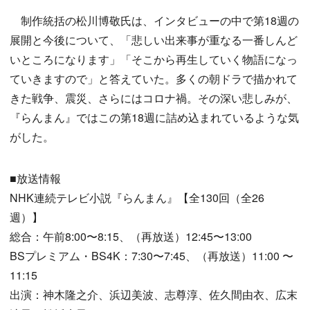
制作統括の松川博敬氏は、インタビューの中で第18週の
展開と今後について、「悲しい出来事が重なる一番しんど
いところになります」「そこから再生していく物語になっ
ていきますので」と答えていた。多くの朝ドラで描かれて
きた戦争、震災、さらにはコロナ禍。その深い悲しみが、
『らんまん』ではこの第18週に詰め込まれているような気
がした。
■放送情報
NHK連続テレビ小説『らんまん』【全130回（全26
週）】
総合：午前8:00〜8:15、（再放送）12:45〜13:00
BSプレミアム・BS4K：7:30〜7:45、（再放送）11:00 〜
11:15
出演：神木隆之介、浜辺美波、志尊淳、佐久間由衣、広末