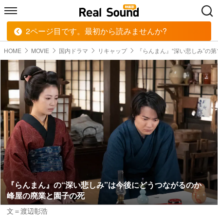
2ページ目です。最初から読みませんか?
HOME
MUSIC
MOVIE
TECH
BOOK
HOME
MOVIE
国内ドラマ
リキャップ
『らんまん』“深い悲しみ”の第
『らんまん』の“深い悲しみ”は今後にどうつながるのか
峰屋の廃業と園子の死
文＝渡辺彰浩