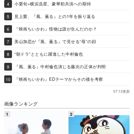
小栗旬×横浜流星、豪華初共演への期待
見上愛、『風、薫る』との1年を振り返る
『映画ちいかわ』怪物は誰が生んだのか？
美山加恋が『風、薫る』で見せる“母”の顔
“朝ドラ”とともに躍進した中村倫也
『風、薫る』中村倫也演じる藤次の正体が判明
『映画ちいかわ』EDテーマからその後を考察
07:13更新
画像ランキング