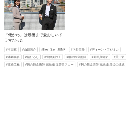
『俺かわ』は最後まで愛おしいド
ラマだった
本田翼
山田涼介
Hey! Say! JUMP
内野聖陽
ディーン・フジオカ
本郷奏多
舘ひろし
蓮佛美沙子
鋼の錬金術師
新田真剣佑
荒川弘
渡邊圭祐
鋼の錬金術師 完結編 復讐者スカー
鋼の錬金術師 完結編 最後の錬成