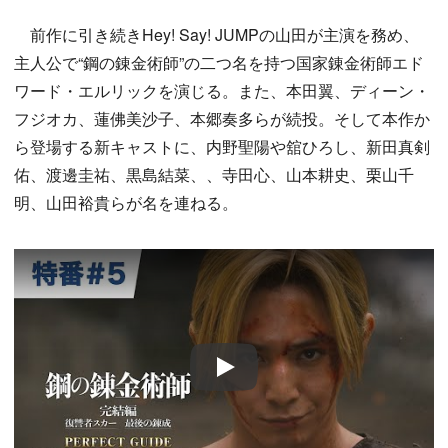
前作に引き続きHey! Say! JUMPの山田が主演を務め、
主人公で“鋼の錬金術師”の二つ名を持つ国家錬金術師エド
ワード・エルリックを演じる。また、本田翼、ディーン・
フジオカ、蓮佛美沙子、本郷奏多らが続投。そして本作か
ら登場する新キャストに、内野聖陽や舘ひろし、新田真剣
佑、渡邊圭祐、黒島結菜、、寺田心、山本耕史、栗山千
明、山田裕貴らが名を連ねる。
Play