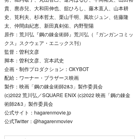
貴、麿赤兒、大和田伸也、舘ひろし、藤木直人、山本耕
史、筧利夫、杉本哲太、栗山千明、風吹ジュン、佐藤隆
太、仲間由紀恵、新田真剣佑、内野聖陽
原作：荒川弘『鋼の錬金術師』荒川弘（『ガンガンコミッ
クス』スクウェア・エニックス刊）
監督：曽利文彦
脚本：曽利文彦、宮本武史
企画・制作プロダクション：OXYBOT
配給：ワーナー・ブラザース映画
製作：映画「鋼の錬金術師2&3」製作委員会
(c)2022 荒川弘／SQUARE ENIX (c)2022 映画「鋼の錬金
術師2&3」製作委員会
公式サイト：hagarenmovie.jp
公式Twitter：@hagarenmoviev