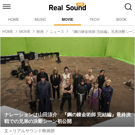
HOME
MUSIC
MOVIE
TECH
BOOK
HOME
MOVIE
映画
ニュース
『鋼の錬金術師 完結編』兄弟決断シー
ナレーションは山田涼介 『鋼の錬金術師 完結編』最終決
戦での兄弟の決断シーン初公開
文＝リアルサウンド映画部