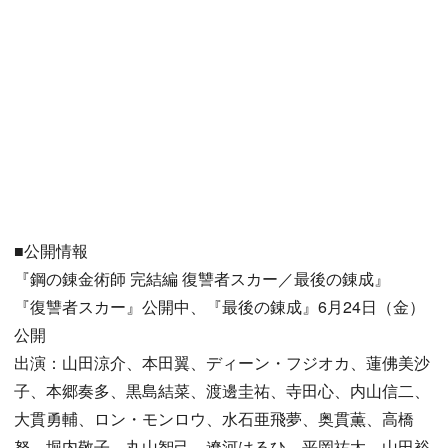
■公開情報
『鋼の錬金術師 完結編 復讐者スカー／最後の錬成』
『復讐者スカー』公開中、『最後の錬成』6月24日（金）
公開
出演：山田涼介、本田翼、ディーン・フジオカ、蓮佛美沙
子、本郷奏多、黒島結菜、渡邊圭祐、寺田心、内山信二、
大貫勇輔、ロン・モンロウ、水石亜飛夢、奥貫薫、高橋
努、堀内敬子、丸山智己、遼河はるひ、平岡祐太、山田裕