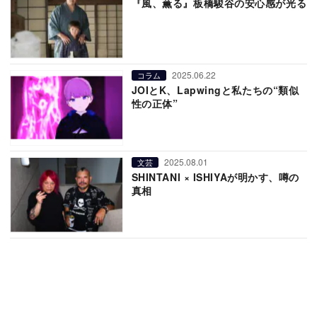
『風、薫る』板橋駿谷の安心感が光る
2025.06.22
コラム
JOIとK、Lapwingと私たちの“類似
性の正体”
2025.08.01
文芸
SHINTANI × ISHIYAが明かす、噂の
真相