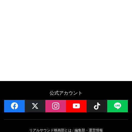
公式アカウント
facebook
x
instagram
YouTube
Follow on 
LI
リアルサウンド映画部とは
編集部・運営情報