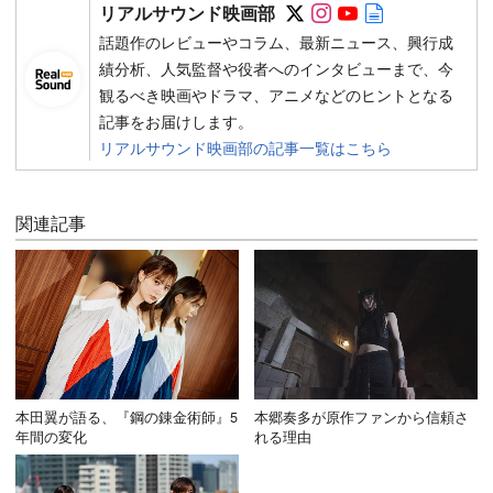
Follow on SNS
Follow on SNS
Follow on SN
Author web 
リアルサウンド映画部
話題作のレビューやコラム、最新ニュース、興行成
績分析、人気監督や役者へのインタビューまで、今
観るべき映画やドラマ、アニメなどのヒントとなる
記事をお届けします。
リアルサウンド映画部の記事一覧はこちら
関連記事
本田翼が語る、『鋼の錬金術師』5
本郷奏多が原作ファンから信頼さ
年間の変化
れる理由