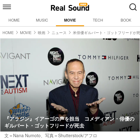
HOME
MUSIC
MOVIE
TECH
BOOK
HOME
MOVIE
映画
ニュース
米俳優ギルバート・ゴットフリードが
『アラジン』イアーゴの声を担当 コメディアン・俳優の
ギルバート・ゴットフリードが死去
文＝Nana Numoto
、写真＝Shutterstock/アフロ