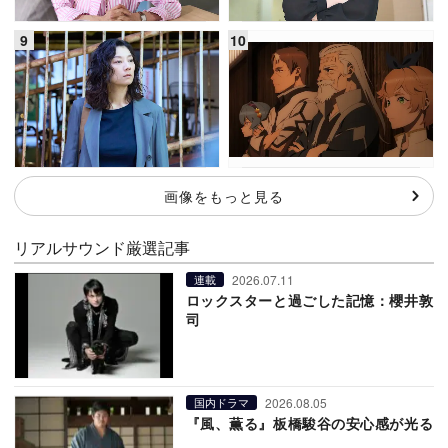
画像をもっと見る
リアルサウンド厳選記事
2026.07.11
連載
ロックスターと過ごした記憶：櫻井敦
司
2026.08.05
国内ドラマ
『風、薫る』板橋駿谷の安心感が光る