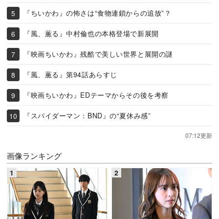
『ちいかわ』の怖さは“食物連鎖からの追放”？
『風、薫る』中村倫也の本格登場で新展開
『映画ちいかわ』残酷で美しい世界と展開の謎
『風、薫る』第94話あらすじ
『映画ちいかわ』EDテーマからその後を考察
『スパイダーマン：BND』の“夏休み感”
07:12更新
画像ランキング