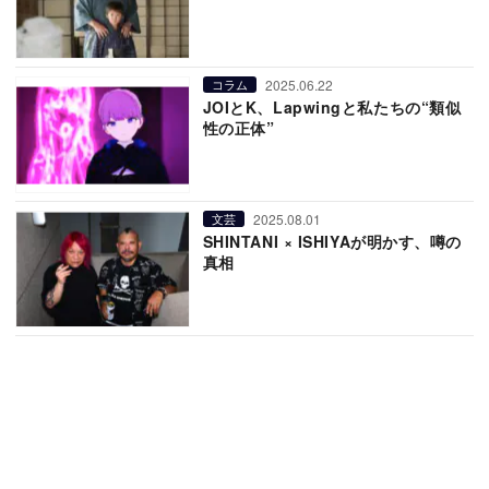
2025.06.22
コラム
JOIとK、Lapwingと私たちの“類似
性の正体”
2025.08.01
文芸
SHINTANI × ISHIYAが明かす、噂の
真相