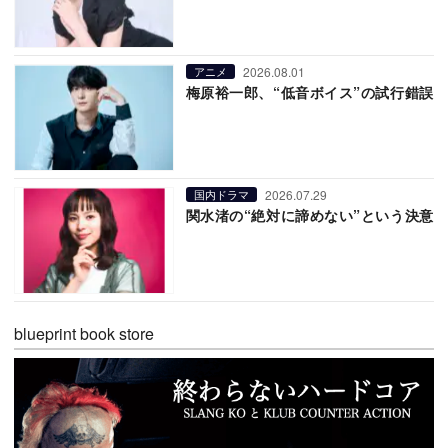
2026.08.01
アニメ
梅原裕一郎、“低音ボイス”の試行錯誤
2026.07.29
国内ドラマ
関水渚の“絶対に諦めない”という決意
blueprint book store