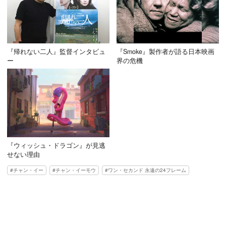
『帰れない二人』監督インタビュ
『Smoke』製作者が語る日本映画
ー
界の危機
『ウィッシュ・ドラゴン』が見逃
せない理由
チャン・イー
チャン・イーモウ
ワン・セカンド 永遠の24フレーム