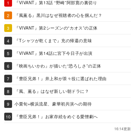
『VIVANT』第13話 “野崎”阿部寛の裏切り
『風薫る』黒川はなぜ視聴者の心を掴んだ？
『VIVANT』第2シーズンの“カオス”の正体
『Tシャツが乾くまで』充の帰還の意味
『VIVANT』第14話に宮下今日子が出演
『映画ちいかわ』が描いた“恐ろしさ”の正体
『豊臣兄弟！』井上和が茶々役に選ばれた理由
『風、薫る』はなぜ新しい朝ドラに？
小栗旬×横浜流星、豪華初共演への期待
『豊臣兄弟！』お家存続をめぐる愛憎劇へ
16:14更新