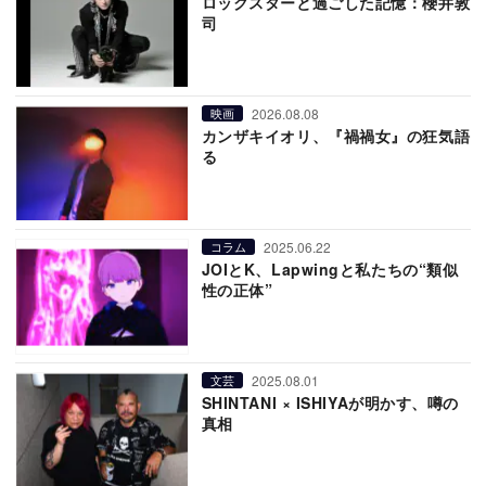
ロックスターと過ごした記憶：櫻井敦
司
2026.08.08
映画
カンザキイオリ、『禍禍女』の狂気語
る
2025.06.22
コラム
JOIとK、Lapwingと私たちの“類似
性の正体”
2025.08.01
文芸
SHINTANI × ISHIYAが明かす、噂の
真相