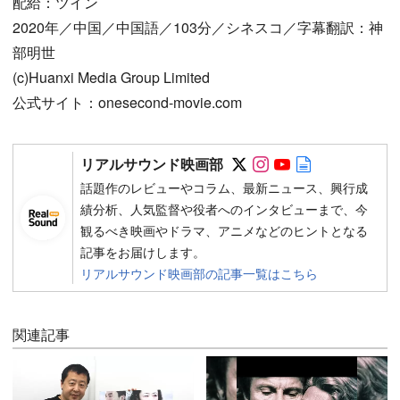
配給：ツイン
2020年／中国／中国語／103分／シネスコ／字幕翻訳：神
部明世
(c)Huanxi Media Group Limited
公式サイト：onesecond-movie.com
Follow on SNS
Follow on SNS
Follow on SN
Author web 
リアルサウンド映画部
話題作のレビューやコラム、最新ニュース、興行成
績分析、人気監督や役者へのインタビューまで、今
観るべき映画やドラマ、アニメなどのヒントとなる
記事をお届けします。
リアルサウンド映画部の記事一覧はこちら
関連記事