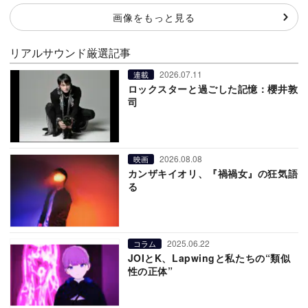
画像をもっと見る
リアルサウンド厳選記事
2026.07.11
連載
ロックスターと過ごした記憶：櫻井敦
司
2026.08.08
映画
カンザキイオリ、『禍禍女』の狂気語
る
2025.06.22
コラム
JOIとK、Lapwingと私たちの“類似
性の正体”