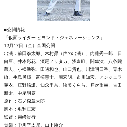
■公開情報
『仮面ライダー ビヨンド・ジェネレーションズ』
12月17日（金）全国公開
出演：前田拳太郎、木村昴（声の出演）、内藤秀一郎、日
向亘、井本彩花、濱尾ノリタカ、浅倉唯、関隼汰、八条院
蔵人、小松準弥、田邊和也、山口貴也、川津明日香、青木
瞭、生島勇輝、富樫慧士、岡宏明、市川知宏、アンジェラ
芽衣、庄野崎謙、知念里奈、映美くらら、戸次重幸、古田
新太、中尾明慶
原作：石ノ森章太郎
脚本：毛利亘宏
監督：柴﨑貴行
音楽：中川幸太郎、山下康介