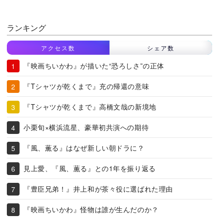
ランキング
アクセス数
シェア数
『映画ちいかわ』が描いた“恐ろしさ”の正体
『Tシャツが乾くまで』充の帰還の意味
『Tシャツが乾くまで』高橋文哉の新境地
小栗旬×横浜流星、豪華初共演への期待
『風、薫る』はなぜ新しい朝ドラに？
見上愛、『風、薫る』との1年を振り返る
『豊臣兄弟！』井上和が茶々役に選ばれた理由
『映画ちいかわ』怪物は誰が生んだのか？