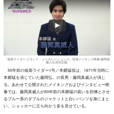
Play
『仮面ライダー ビヨンド・ジェネレーションズ』現場メイキング映像-藤岡真
威人出演決定篇-
50年前の仮面ライダー1号／本郷猛役は、1971年当時に
本郷猛を演じていた藤岡弘、の長男・藤岡真威人が演じ
る。あわせて公開されたメイキングおよびインタビュー映
像では、藤岡真威人が50年前の本郷猛の装いを彷彿とさせ
るブルー系のダブルのジャケットと白いパンツを身にまと
い、ショッカーに立ち向かう姿を見せている。