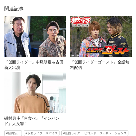
関連記事
『仮面ライダー』中尾明慶＆古田
『仮面ライダーゴースト』全話無
新太出演
料配信
磯村勇斗『何食べ』『インハン
ド』大反響！
藤岡弘、
仮面ライダーリバイス
仮面ライダー ビヨンド・ジェネレーションズ