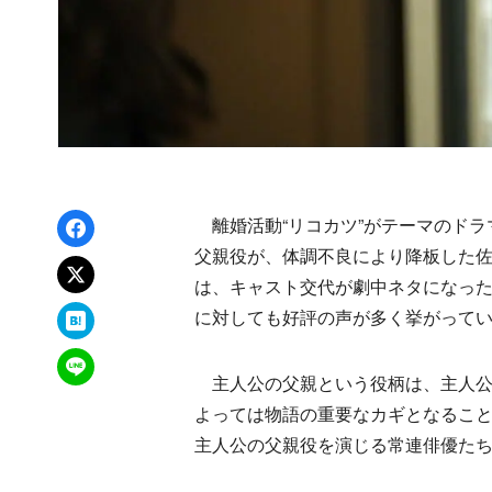
Facebookでシェア
離婚活動“リコカツ”がテーマのドラ
父親役が、体調不良により降板した佐
xでポスト
は、キャスト交代が劇中ネタになっ
はてなブックマーク
に対しても好評の声が多く挙がって
LINEで送る
主人公の父親という役柄は、主人公
よっては物語の重要なカギとなること
主人公の父親役を演じる常連俳優た