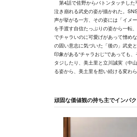
第4話で佐野からバトンタッチした
泣き崩れる武史の姿が描かれた。SN
声が挙がる一方、その姿には「イメ
を手渡す自信たっぷりの姿から一転
でチャラいのに可愛げがあって憎め
の固い意志に気づいた「後の」武史
印象がある“チャラおじ”であっても
タジしたり、美土里と立川誠実（中
る姿から、美土里を想い続ける変わ
頑固な価値観の持ち主でインパク