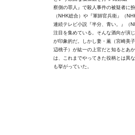
察側の罪人』で殺人事件の被疑者に
（NHK総合）や『軍師官兵衛』（N
連続テレビ小説『半分、青い。』（N
注目を集めている。そんな酒向が演
が印象的だ。しかし妻・薫（宮崎美子
辺桃子）が紘一の上官だと知るとあか
は、これまでやってきた役柄とは異
も挙がっていた。