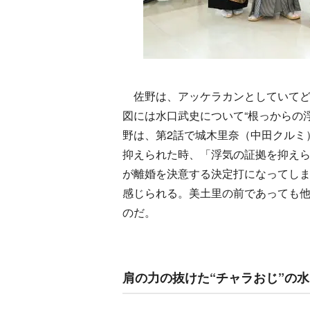
佐野は、アッケラカンとしていてど
図には水口武史について“根っからの
野は、第2話で城木里奈（中田クルミ
抑えられた時、「浮気の証拠を抑え
が離婚を決意する決定打になってし
感じられる。美土里の前であっても
のだ。
肩の力の抜けた“チャラおじ”の