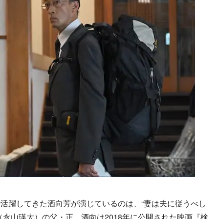
活躍してきた酒向芳が演じているのは、“妻は夫に従うべし
（永山瑛太）の父・正。酒向は2018年に公開された映画『検