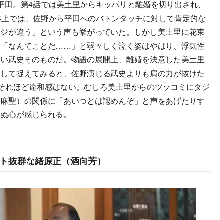
平田。第4話では美土里からキッパリと離婚を切り出され、
S上では、佐野から平田へのバトンタッチに対して肯定的な
ージが違う」という声も挙がっていた。しかし美土里に花束
、「なんてことだ……」と弱々しく泣く姿はやはり、浮気性
ない武史そのものだ。物語の展開上、離婚を決意した美土里
として捉えてみると、佐野演じる武史よりも肩の力が抜けた
、それほど違和感はない。むしろ美土里からのツッコミにタジ
山麻聖）の関係に「あいつとは認めんぞ」と声をあげたりす
らぬ心が感じられる。
ト抜群な緒原正（酒向芳）