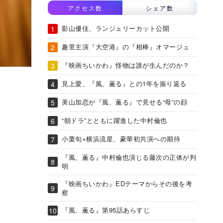
アクセス数
シェア数
影山優佳、ランジェリーカット公開
趣里主演『大空港』の『相棒』オマージュ
『映画ちいかわ』怪物は誰が生んだのか？
見上愛、『風、薫る』との1年を振り返る
美山加恋が『風、薫る』で見せる“母”の顔
“朝ドラ”とともに躍進した中村倫也
小栗旬×横浜流星、豪華初共演への期待
『風、薫る』中村倫也演じる藤次の正体が判
明
『映画ちいかわ』EDテーマからその後を考
察
『風、薫る』第95話あらすじ