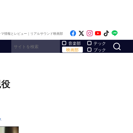
Like on Facebook
Follow on x
Follow on Inst
Follow on Y
Follow on
Follo
ラマ情報とレビュー｜リアルサウンド映画部
サ
音楽部
テック
映画部
ブック
親役
ス