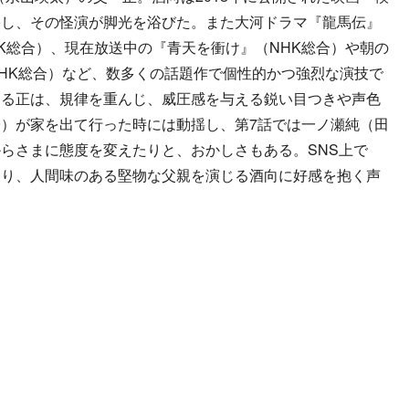
扮し、その怪演が脚光を浴びた。また大河ドラマ『龍馬伝』
HK総合）、現在放送中の『青天を衝け』（NHK総合）や朝の
HK総合）など、数多くの話題作で個性的かつ強烈な演技で
じる正は、規律を重んじ、威圧感を与える鋭い目つきや声色
）が家を出て行った時には動揺し、第7話では一ノ瀬純（田
らさまに態度を変えたりと、おかしさもある。SNS上で
なり、人間味のある堅物な父親を演じる酒向に好感を抱く声