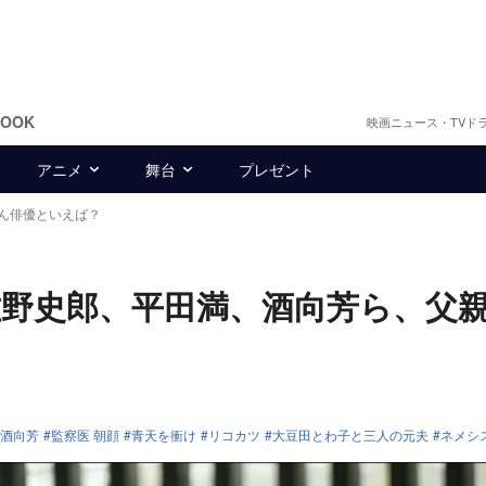
BOOK
映画ニュース・TVド
アニメ
舞台
プレゼント
ん俳優といえば？
佐野史郎、平田満、酒向芳ら、父
酒向芳
監察医 朝顔
青天を衝け
リコカツ
大豆田とわ子と三人の元夫
ネメシ