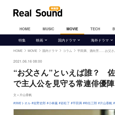
HOME
MUSIC
MOVIE
TECH
特集
映画
国内ドラマ
海外ドラマ
HOME
MOVIE
国内ドラマ
コラム
平田満、酒向芳……お父さ
2021.06.16 08:00
“お父さん”といえば誰？ 
で主人公を見守る常連俳優陣
文＝片山香帆
仲村トオル
佐野史郎
小林薫
岩松了
平田満
時任三郎
片山香帆