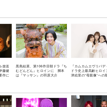
ル放送
黒島結菜、第106作目朝ドラ『ち
『カムカムエヴリバデ
伊藤健
むどんどん』ヒロインに 脚本
ドラ史上最高齢ヒロイ
要作に
は『マッサン』の羽原大介
津絵里の“母親像”への