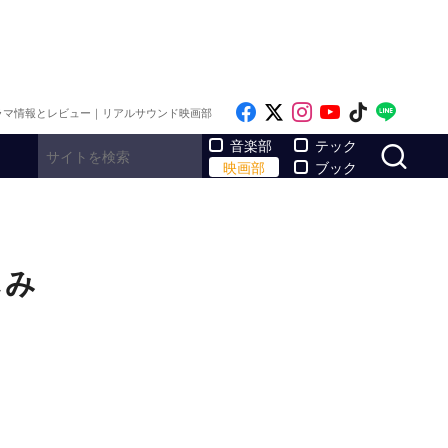
Like on Facebook
Follow on x
Follow on Inst
Follow on Y
Follow on
Follo
ラマ情報とレビュー｜リアルサウンド映画部
サ
音楽部
テック
映画部
ブック
しみ