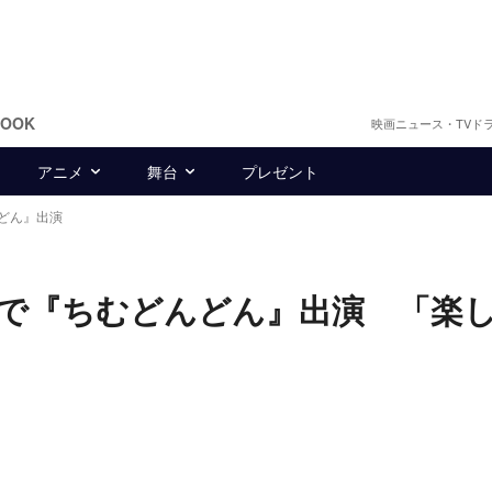
BOOK
映画ニュース・TVド
アニメ
舞台
プレゼント
どん』出演
で『ちむどんどん』出演 「楽
」