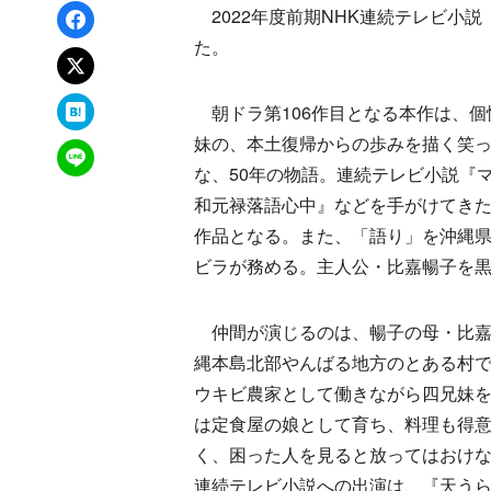
Facebookでシェア
2022年度前期NHK連続テレビ小
た。
xでポスト
はてなブックマーク
朝ドラ第106作目となる本作は、個
妹の、本土復帰からの歩みを描く笑
LINEで送る
な、50年の物語。連続テレビ小説『
和元禄落語心中』などを手がけてき
作品となる。また、「語り」を沖縄
ビラが務める。主人公・比嘉暢子を
仲間が演じるのは、暢子の母・比嘉
縄本島北部やんばる地方のとある村
ウキビ農家として働きながら四兄妹
は定食屋の娘として育ち、料理も得
く、困った人を見ると放ってはおけ
連続テレビ小説への出演は、『天う