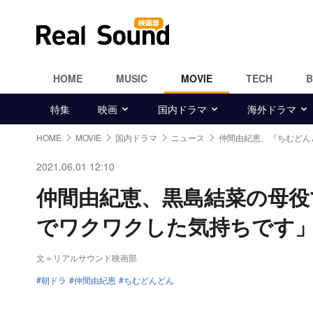
HOME
MUSIC
MOVIE
TECH
特集
映画
国内ドラマ
海外ドラマ
HOME
MOVIE
国内ドラマ
ニュース
仲間由紀恵、『ちむどん
2021.06.01 12:10
仲間由紀恵、黒島結菜の母役
でワクワクした気持ちです
文＝リアルサウンド映画部
朝ドラ
仲間由紀恵
ちむどんどん