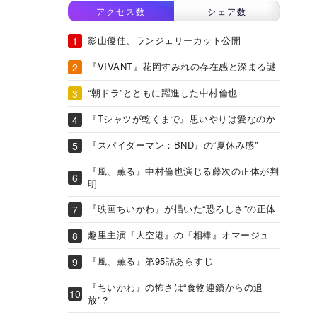
アクセス数
シェア数
影山優佳、ランジェリーカット公開
『VIVANT』花岡すみれの存在感と深まる謎
“朝ドラ”とともに躍進した中村倫也
『Tシャツが乾くまで』思いやりは愛なのか
『スパイダーマン：BND』の“夏休み感”
『風、薫る』中村倫也演じる藤次の正体が判
明
『映画ちいかわ』が描いた“恐ろしさ”の正体
趣里主演『大空港』の『相棒』オマージュ
『風、薫る』第95話あらすじ
『ちいかわ』の怖さは“食物連鎖からの追
放”？