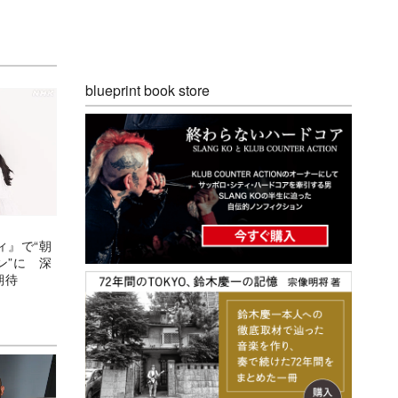
blueprint book store
ィ』で“朝
ン”に 深
期待