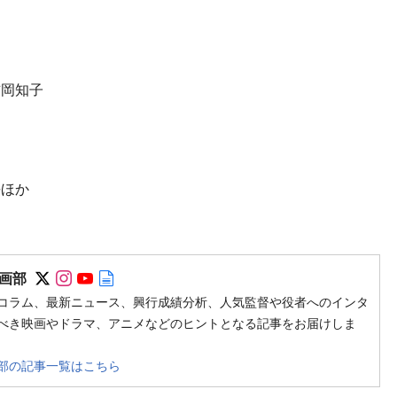
吉岡知子
平ほか
Follow on SNS
Follow on SNS
Follow on SNS
Author web site
画部
コラム、最新ニュース、興行成績分析、人気監督や役者へのインタ
べき映画やドラマ、アニメなどのヒントとなる記事をお届けしま
部の記事一覧はこちら