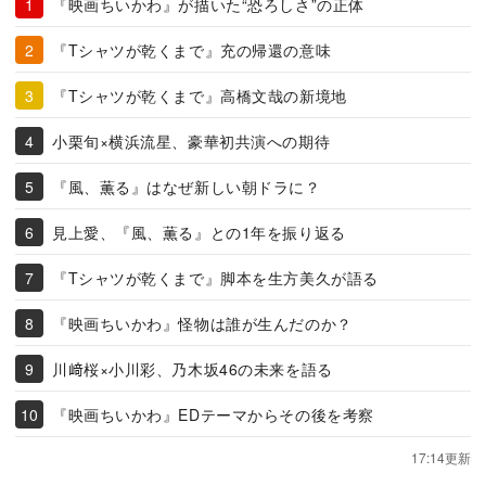
『映画ちいかわ』が描いた“恐ろしさ”の正体
『Tシャツが乾くまで』充の帰還の意味
『Tシャツが乾くまで』高橋文哉の新境地
小栗旬×横浜流星、豪華初共演への期待
『風、薫る』はなぜ新しい朝ドラに？
見上愛、『風、薫る』との1年を振り返る
『Tシャツが乾くまで』脚本を生方美久が語る
『映画ちいかわ』怪物は誰が生んだのか？
川﨑桜×小川彩、乃木坂46の未来を語る
『映画ちいかわ』EDテーマからその後を考察
17:14更新