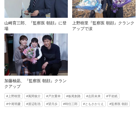
山崎育三郎、『監察医 朝顔』に登
上野樹里『監察医 朝顔』クランク
場
アップで涙
加藤柚凪、『監察医 朝顔』クラン
クアップ
上野樹里
風間俊介
戸次重幸
板尾創路
志田未来
平岩紙
中尾明慶
渡辺彰浩
望月歩
時任三郎
ともさかりえ
監察医 朝顔