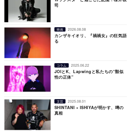
司
2026.08.08
映画
カンザキイオリ、『禍禍女』の狂気語
る
2025.06.22
コラム
JOIとK、Lapwingと私たちの“類似
性の正体”
2025.08.01
文芸
SHINTANI × ISHIYAが明かす、噂の
真相