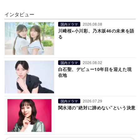
インタビュー
2026.08.08
国内ドラマ
川﨑桜×小川彩、乃木坂46の未来を語
る
2026.08.02
国内ドラマ
白石聖、デビュー10年目を迎えた現
在地
2026.07.29
国内ドラマ
関水渚の“絶対に諦めない”という決意