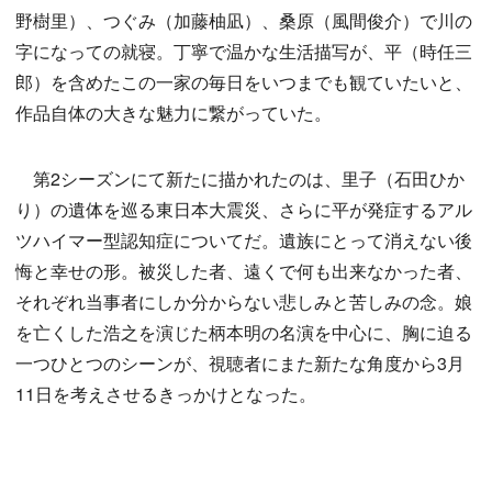
野樹里）、つぐみ（加藤柚凪）、桑原（風間俊介）で川の
字になっての就寝。丁寧で温かな生活描写が、平（時任三
郎）を含めたこの一家の毎日をいつまでも観ていたいと、
作品自体の大きな魅力に繋がっていた。
第2シーズンにて新たに描かれたのは、里子（石田ひか
り）の遺体を巡る東日本大震災、さらに平が発症するアル
ツハイマー型認知症についてだ。遺族にとって消えない後
悔と幸せの形。被災した者、遠くで何も出来なかった者、
それぞれ当事者にしか分からない悲しみと苦しみの念。娘
を亡くした浩之を演じた柄本明の名演を中心に、胸に迫る
一つひとつのシーンが、視聴者にまた新たな角度から3月
11日を考えさせるきっかけとなった。