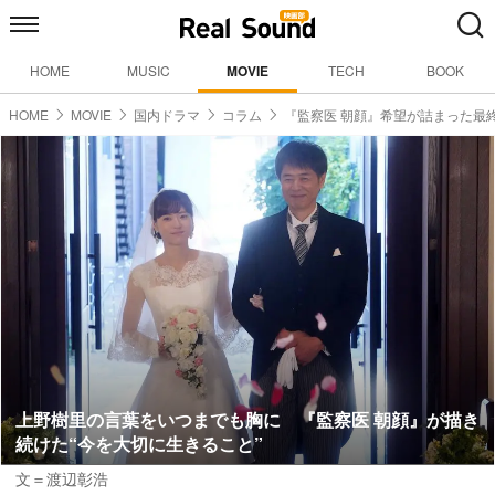
HOME
MUSIC
MOVIE
TECH
BOOK
HOME
MOVIE
国内ドラマ
コラム
『監察医 朝顔』希望が詰まった最
上野樹里の言葉をいつまでも胸に 『監察医 朝顔』が描き
続けた“今を大切に生きること”
文＝渡辺彰浩