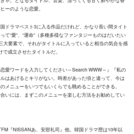
なきゃ。となるタイトル、音楽、漂ってくる甘く鮮やかな香
ーヒーのような恋愛。
国ドラマベスト3に入る作品だけれど、かなり長い間タイト
て“愛”、“運命”（多種多様なファンタジーものはだいたい
は三大要素で、それがタイトルに入っていると相当の気合を感
けで成立させたタイトルだ。
ワードを入力してください～Search WWW～』『私の
トルはあげるとキリがない。時差があった頃と違って、今は
マのメニューをいつでもいくらでも眺めることができる。
り合いには、まずこのメニューを楽しむ方法をお勧めしてい
、TFM『NISSANあ、安部礼司』他。韓国ドラマ歴は10年以