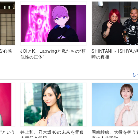
安心感
JOIとK、Lapwingと私たちの“類
SHINTANI × ISHIY
似性の正体”
噂の真相
も
”という
井上和、乃木坂46の未来を背負
岡崎紗絵、大役を担う
う責任と覚悟
来の人生設計