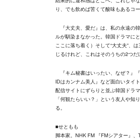
結果的に違和感はどこへ、これじゃ
り、でも飲めば苦くて酸味もあるコ
『大丈夫、愛だ』は、私の永遠の韓
ルが馴染まなかった。韓国ドラマにとっ
ここに落ち着く）そして“大丈夫”、
じるけれど、これはそのうちの2つだ
『キム秘書はいったい、なぜ？』『恋愛
IDはカンナム美人』など面白いタイ
配信サイトにずらりと並ぶ韓国ドラ
「何観たらいい？」という友人や知
る。
■せともも
脚本家。NHK FM 『FMシアター』