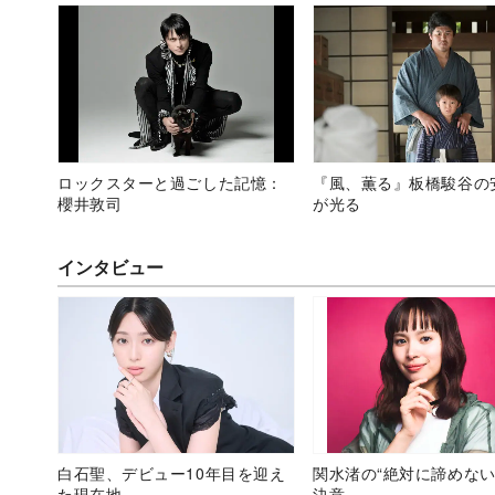
ロックスターと過ごした記憶：
『風、薫る』板橋駿谷の
櫻井敦司
が光る
インタビュー
白石聖、デビュー10年目を迎え
関水渚の“絶対に諦めない
た現在地
決意