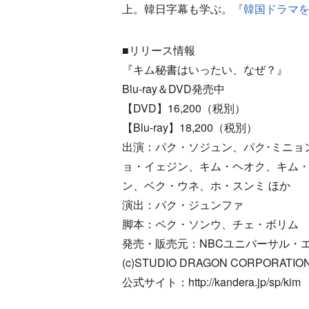
上。韓日字幕も学ぶ。
『韓国ドラマ
■リリース情報
『キム秘書はいったい、なぜ？』
Blu-ray＆DVD発売中
【DVD】16,200（税別）
【Blu-ray】18,200（税別）
出演：パク・ソジュン、パク･ミニョ
ョ・イェジン、キム・ヘオク、キム
ン、ベク・ウネ、ホ・スンミ ほか
演出：パク・ジュンファ
脚本：ペク・ソンウ、チェ・ボリム
発売・販売元：NBCユニバーサル・
(c)STUDIO DRAGON CORPORATIO
公式サイト：http://kandera.jp/sp/kim