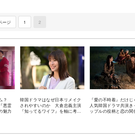
ページ
1
2
(current)
ーム？
韓国ドラマはなぜ日本リメイク
『愛の不時着』だけ
『悪霊
されやすいのか 大倉忠義主演
人気韓国ドラマ共演き
の魅力
『知ってるワイフ』を軸に考え
ップルの役柄と恋の関
る