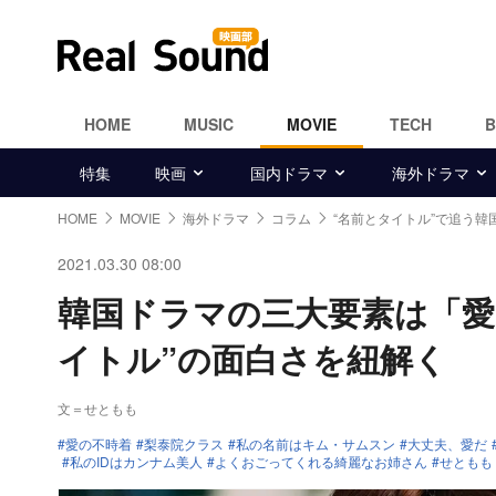
HOME
MUSIC
MOVIE
TECH
特集
映画
国内ドラマ
海外ドラマ
HOME
MOVIE
海外ドラマ
コラム
“名前とタイトル”で追う韓
2021.03.30 08:00
韓国ドラマの三大要素は「愛
イトル”の面白さを紐解く
文＝せともも
愛の不時着
梨泰院クラス
私の名前はキム・サムスン
大丈夫、愛だ
私のIDはカンナム美人
よくおごってくれる綺麗なお姉さん
せともも