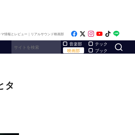
Like on Facebook
Follow on x
Follow on Inst
Follow on Y
Follow on
Follo
ラマ情報とレビュー｜リアルサウンド映画部
サ
音楽部
テック
映画部
ブック
とタ