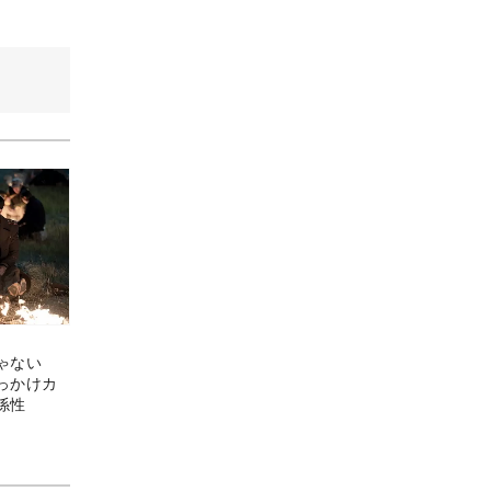
じゃない
っかけカ
係性