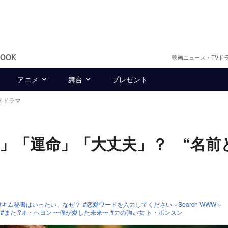
BOOK
映画ニュース・TVド
アニメ
舞台
プレゼント
国ドラマ
」「運命」「大丈夫」？ “名前
キム秘書はいったい、なぜ？
恋愛ワードを入力してください～Search WWW～
また!?オ・ヘヨン 〜僕が愛した未来〜
力の強い女 ト・ボンスン