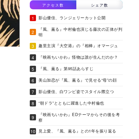
アクセス数
シェア数
影山優佳、ランジェリーカット公開
『風、薫る』中村倫也演じる藤次の正体が判
明
趣里主演『大空港』の『相棒』オマージュ
『映画ちいかわ』怪物は誰が生んだのか？
『風、薫る』第95話あらすじ
美山加恋が『風、薫る』で見せる“母”の顔
影山優佳、白ワンピ姿でスタイル際立つ
“朝ドラ”とともに躍進した中村倫也
『映画ちいかわ』EDテーマからその後を考
察
見上愛、『風、薫る』との1年を振り返る