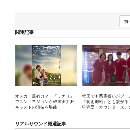
前
関連記事
オスカー最有力？ 『ミナリ』
韓国でも悪霊祓いがブ
でユン・ヨジョンら韓国実力派
『呪術廻戦』とも繋がる
キャストの演技を堪能
狩猟団：カウンターズ』
リアルサウンド厳選記事