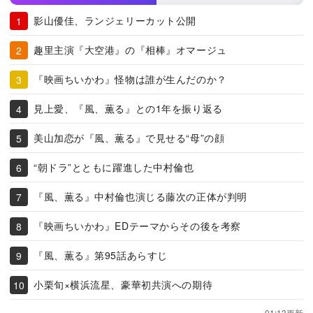
影山優佳、ランジェリーカット公開
趣里主演『大空港』の『相棒』オマージュ
『映画ちいかわ』怪物は誰が生んだのか？
見上愛、『風、薫る』との1年を振り返る
美山加恋が『風、薫る』で見せる“母”の顔
“朝ドラ”とともに躍進した中村倫也
『風、薫る』中村倫也演じる藤次の正体が判明
『映画ちいかわ』EDテーマからその後を考察
『風、薫る』第95話あらすじ
小栗旬×横浜流星、豪華初共演への期待
01:13更新