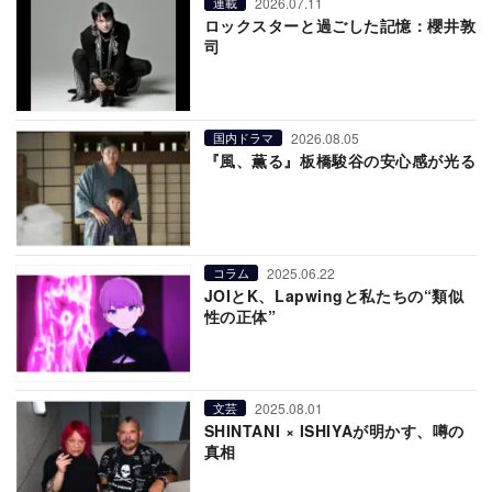
2026.07.11
連載
ロックスターと過ごした記憶：櫻井敦
司
2026.08.05
国内ドラマ
『風、薫る』板橋駿谷の安心感が光る
2025.06.22
コラム
JOIとK、Lapwingと私たちの“類似
性の正体”
2025.08.01
文芸
SHINTANI × ISHIYAが明かす、噂の
真相