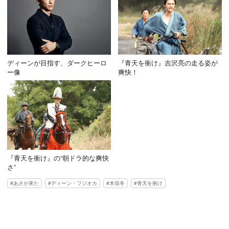
ディーンが目指す、ダークヒーロ
『青天を衝け』吉沢亮の走る姿が
ー像
爽快！
『青天を衝け』の“朝ドラ的な爽快
さ”
あさが来た
ディーン・フジオカ
木俣冬
青天を衝け