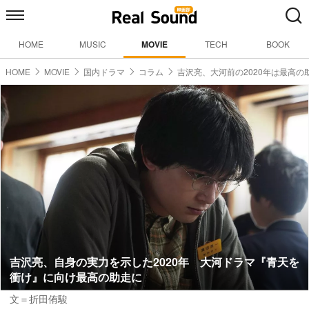
HOME
MUSIC
MOVIE
TECH
BOOK
HOME
MOVIE
国内ドラマ
コラム
吉沢亮、大河前の2020年は最高の
吉沢亮、自身の実力を示した2020年 大河ドラマ『青天を
衝け』に向け最高の助走に
文＝折田侑駿