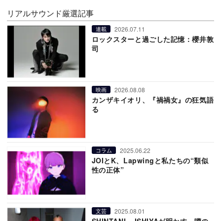
リアルサウンド厳選記事
2026.07.11
連載
ロックスターと過ごした記憶：櫻井敦
司
2026.08.08
映画
カンザキイオリ、『禍禍女』の狂気語
る
2025.06.22
コラム
JOIとK、Lapwingと私たちの“類似
性の正体”
2025.08.01
文芸