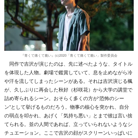
『青くて痛くて脆い』(c)2020「青くて痛くて脆い」製作委員会
同作で吉沢が演じたのは、先に述べたような、タイトル
を体現した人物。劇場で鑑賞していて、息を止めながら冷
や汗を流してしまったシーンがある。それは吉沢演じる楓
が、久しぶりに再会した秋好（杉咲花）から大学の講堂で
詰め寄られるシーン。おそらく多くの方が“恐怖のシー
ン”として挙げるものだろう。物事の核心を突かれ、自分
の弱点を叩かれ、あげく「気持ち悪い」とまで彼は言い捨
てられる。並の人間であれば、立っていられないようなシ
チュエーション。ここで吉沢の顔がスクリーンいっぱいに