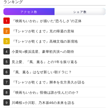
ランキング
アクセス数
シェア数
『映画ちいかわ』が描いた“恐ろしさ”の正体
『Tシャツが乾くまで』充の帰還の意味
『Tシャツが乾くまで』高橋文哉の新境地
小栗旬×横浜流星、豪華初共演への期待
見上愛、『風、薫る』との1年を振り返る
『風、薫る』はなぜ新しい朝ドラに？
『Tシャツが乾くまで』脚本を生方美久が語る
『映画ちいかわ』怪物は誰が生んだのか？
川﨑桜×小川彩、乃木坂46の未来を語る