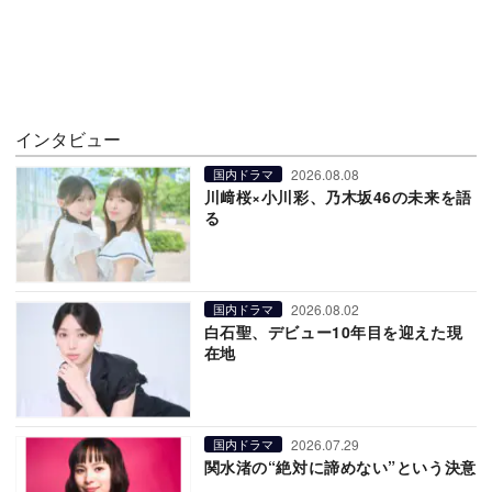
インタビュー
2026.08.08
国内ドラマ
川﨑桜×小川彩、乃木坂46の未来を語
る
2026.08.02
国内ドラマ
白石聖、デビュー10年目を迎えた現
在地
2026.07.29
国内ドラマ
関水渚の“絶対に諦めない”という決意