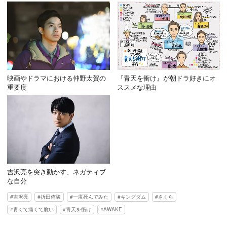
映画やドラマにおける仲野太賀の
『青天を衝け』が朝ドラ好きにオ
重要度
ススメな理由
吉沢亮を突き動かす、ネガティブ
な自分
吉沢亮
折田侑駿
一度死んでみた
キングダム
さくら
青くて痛くて脆い
青天を衝け
AWAKE