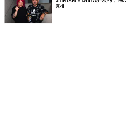
SHINTANI × ISHIYAが明かす、噂の
真相