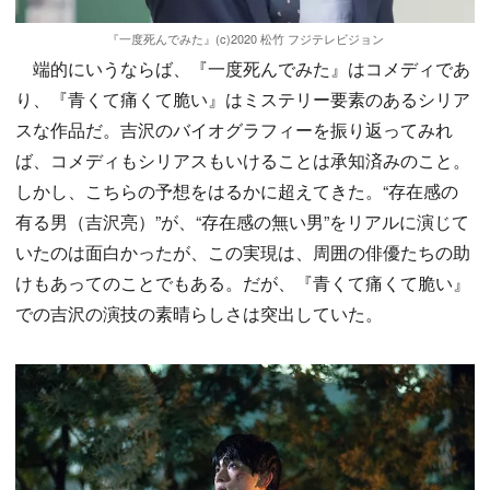
『一度死んでみた』(c)2020 松竹 フジテレビジョン
端的にいうならば、『一度死んでみた』はコメディであ
り、『青くて痛くて脆い』はミステリー要素のあるシリア
スな作品だ。吉沢のバイオグラフィーを振り返ってみれ
ば、コメディもシリアスもいけることは承知済みのこと。
しかし、こちらの予想をはるかに超えてきた。“存在感の
有る男（吉沢亮）”が、“存在感の無い男”をリアルに演じて
いたのは面白かったが、この実現は、周囲の俳優たちの助
けもあってのことでもある。だが、『青くて痛くて脆い』
での吉沢の演技の素晴らしさは突出していた。