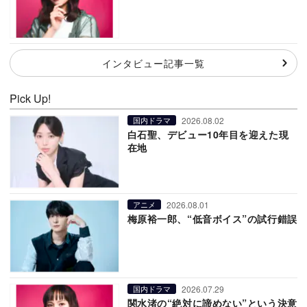
インタビュー記事一覧
Pick Up!
2026.08.02
国内ドラマ
白石聖、デビュー10年目を迎えた現
在地
2026.08.01
アニメ
梅原裕一郎、“低音ボイス”の試行錯誤
2026.07.29
国内ドラマ
関水渚の“絶対に諦めない”という決意