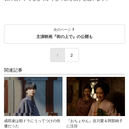
次のページ
主演映画『街の上で』の公開も
1
(current)
2
関連記事
成田凌は朝ドラにうってつけの俳
『おちょやん』吉川愛＆阿部純子
優だった
に注目