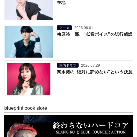
在地
2026.08.01
アニメ
梅原裕一郎、“低音ボイス”の試行錯誤
2026.07.29
国内ドラマ
関水渚の“絶対に諦めない”という決意
blueprint book store