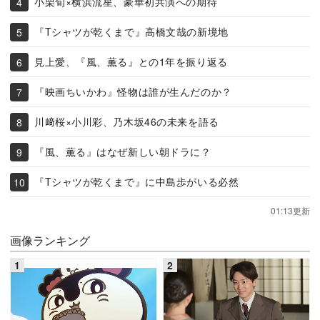
小栗旬×横浜流星、豪華初共演への期待
『Tシャツが乾くまで』高橋文哉の新境地
見上愛、『風、薫る』との1年を振り返る
『映画ちいかわ』怪物は誰が生んだのか？
川﨑桜×小川彩、乃木坂46の未来を語る
『風、薫る』はなぜ新しい朝ドラに？
『Tシャツが乾くまで』に中島歩がいる必然
01:13更新
画像ランキング