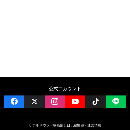
公式アカウント
facebook
x
instagram
YouTube
Follow on 
LI
リアルサウンド映画部とは
編集部・運営情報