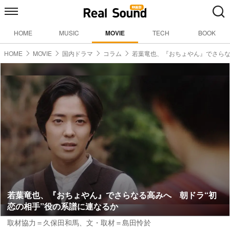
HOME
MUSIC
MOVIE
TECH
BOOK
HOME
MOVIE
国内ドラマ
コラム
若葉竜也、『おちょやん』でさら
若葉竜也、『おちょやん』でさらなる高みへ 朝ドラ“初
恋の相手”役の系譜に連なるか
取材協力＝久保田和馬、文・取材＝島田怜於