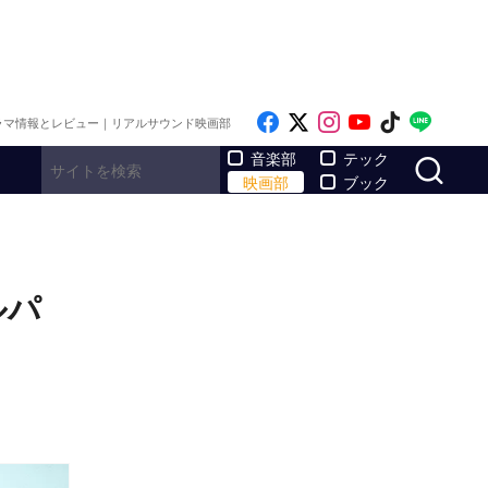
Like on Facebook
Follow on x
Follow on Inst
Follow on Y
Follow on
Follo
ラマ情報とレビュー｜リアルサウンド映画部
サ
音楽部
テック
映画部
ブック
ルパ