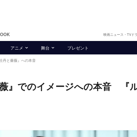
BOOK
映画ニュース・TVド
アニメ
舞台
プレゼント
牡丹と薔薇』への本音
薇』でのイメージへの本音 『