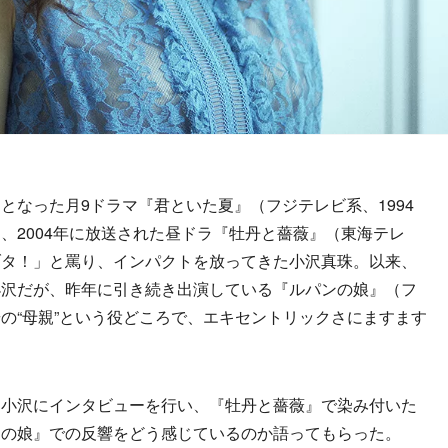
なった月9ドラマ『君といた夏』（フジテレビ系、1994
、2004年に放送された昼ドラ『牡丹と薔薇』（東海テレ
ブタ！」と罵り、インパクトを放ってきた小沢真珠。以来、
小沢だが、昨年に引き続き出演している『ルパンの娘』（フ
の“母親”という役どころで、エキセントリックさにますます
小沢にインタビューを行い、『牡丹と薔薇』で染み付いた
ンの娘』での反響をどう感じているのか語ってもらった。