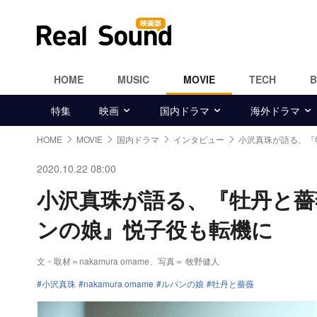
HOME
MUSIC
MOVIE
TECH
特集
映画
国内ドラマ
海外ドラマ
HOME
MOVIE
国内ドラマ
インタビュー
小沢真珠が語る、『
2020.10.22 08:00
小沢真珠が語る、『牡丹と薔
ンの娘』悦子役も転機に
文・取材＝nakamura omame、写真＝ 牧野健人
小沢真珠
nakamura omame
ルパンの娘
牡丹と薔薇