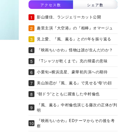
アクセス数
シェア数
影山優佳、ランジェリーカット公開
趣里主演『大空港』の『相棒』オマージュ
見上愛、『風、薫る』との1年を振り返る
『映画ちいかわ』怪物は誰が生んだのか？
『Tシャツが乾くまで』充の帰還の意味
小栗旬×横浜流星、豪華初共演への期待
美山加恋が『風、薫る』で見せる“母”の顔
“朝ドラ”とともに躍進した中村倫也
『風、薫る』中村倫也演じる藤次の正体が判
明
『映画ちいかわ』EDテーマからその後を考
察