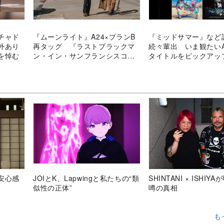
チャド
『ムーンライト』A24×プランB
『ミッドサマー』など
外あり
再タッグ 『ラストブラックマ
続々輩出 いま観たいA
を悼む
ン・イン・サンフランシスコ』
タイトルをピックアッ
10月公開
安心感
JOIとK、Lapwingと私たちの“類
SHINTANI × ISHIY
似性の正体”
噂の真相
も