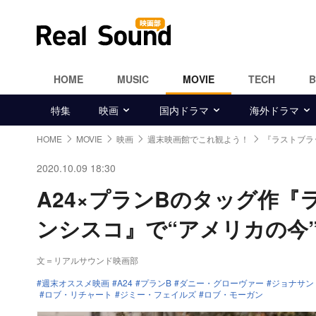
HOME
MUSIC
MOVIE
TECH
特集
映画
国内ドラマ
海外ドラマ
HOME
MOVIE
映画
週末映画館でこれ観よう！
『ラストブラ
2020.10.09 18:30
A24×プランBのタッグ作
ンシスコ』で“アメリカの今
文＝リアルサウンド映画部
週末オススメ映画
A24
プランB
ダニー・グローヴァー
ジョナサン
ロブ・リチャート
ジミー・フェイルズ
ロブ・モーガン