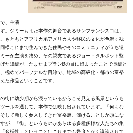
で、主演
ます。ジミーもまた本作の舞台であるサンフランシスコは、
す。もともとアフリカ系アメリカ人や移民の文化が色濃く残
中同様これまで住んできた住民やそのコミュニティが立ち退
ジミーが主演を務め、その親友であるジョー・タルボット監
げた短編が、たまたまプランBの目に留まったことで長編と
り、極めてパーソナルな目線で、地域の高級化・都市の富裕
捉えた作品ということです。
の街に幼少期から浸っているからこそ見える風景というも
たツールを通して、本作では映し出されています。「何もな
、そして新しく参入してきた富裕層、儲けることしか頭にな
ますが、「街」というものがあらゆる多種多様な人たちの集
。「多様性」ということはこれまでも幾度となく議論されて