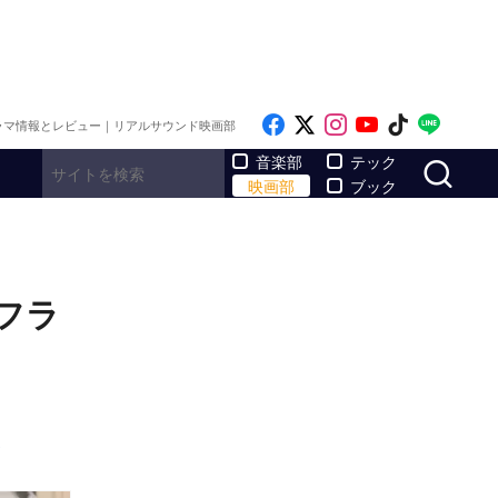
Like on Facebook
Follow on x
Follow on Inst
Follow on Y
Follow on
Follo
ラマ情報とレビュー｜リアルサウンド映画部
サ
音楽部
テック
映画部
ブック
フラ
ト