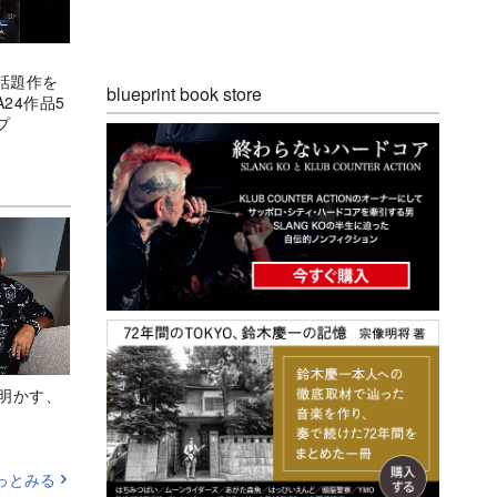
話題作を
blueprint book store
24作品5
プ
Aが明かす、
っとみる