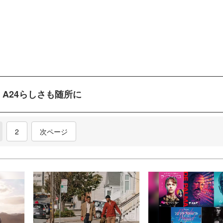
A24らしさも随所に
current)
2
次ページ