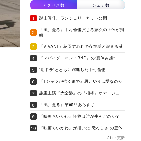
アクセス数
シェア数
影山優佳、ランジェリーカット公開
『風、薫る』中村倫也演じる藤次の正体が判
明
『VIVANT』花岡すみれの存在感と深まる謎
『スパイダーマン：BND』の“夏休み感”
“朝ドラ”とともに躍進した中村倫也
『Tシャツが乾くまで』思いやりは愛なのか
趣里主演『大空港』の『相棒』オマージュ
『風、薫る』第95話あらすじ
『映画ちいかわ』怪物は誰が生んだのか？
『映画ちいかわ』が描いた“恐ろしさ”の正体
21:14更新