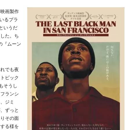
る映画製作
率いるプラ
というだ
ました。ち
の『ムーン
れでも夜
なトピック
もそうし
ンフランシ
は、ジミ
が、ずっと
よりその面
とする様を