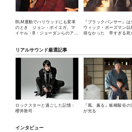
BLM運動でハリウッドにも変革
『ブラックパンサー』は
のとき ジョン・ボイエガ、マ
ウィック・ボーズマン以
イケル・B・ジョーダンらのアク
得なかった 早すぎる死
ション
リアルサウンド厳選記事
ロックスターと過ごした記憶：
『風、薫る』板橋駿谷の
櫻井敦司
が光る
インタビュー