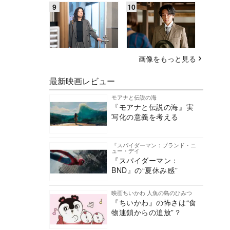
画像をもっと見る
最新映画レビュー
モアナと伝説の海
『モアナと伝説の海』実
写化の意義を考える
『スパイダーマン：ブランド・ニ
ュー・デイ
『スパイダーマン：
BND』の“夏休み感”
映画ちいかわ 人魚の島のひみつ
『ちいかわ』の怖さは“食
物連鎖からの追放”？