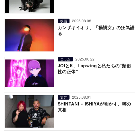
2026.08.08
映画
カンザキイオリ、『禍禍女』の狂気語
る
2025.06.22
コラム
JOIとK、Lapwingと私たちの“類似
性の正体”
2025.08.01
文芸
SHINTANI × ISHIYAが明かす、噂の
真相