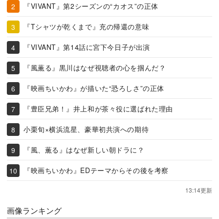
『VIVANT』第2シーズンの“カオス”の正体
『Tシャツが乾くまで』充の帰還の意味
『VIVANT』第14話に宮下今日子が出演
『風薫る』黒川はなぜ視聴者の心を掴んだ？
『映画ちいかわ』が描いた“恐ろしさ”の正体
『豊臣兄弟！』井上和が茶々役に選ばれた理由
小栗旬×横浜流星、豪華初共演への期待
『風、薫る』はなぜ新しい朝ドラに？
『映画ちいかわ』EDテーマからその後を考察
13:14更新
画像ランキング