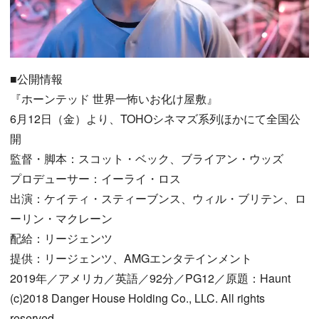
■公開情報
『ホーンテッド 世界一怖いお化け屋敷』
6月12日（金）より、TOHOシネマズ系列ほかにて全国公
開
監督・脚本：スコット・ベック、ブライアン・ウッズ
プロデューサー：イーライ・ロス
出演：ケイティ・スティーブンス、ウィル・ブリテン、ロ
ーリン・マクレーン
配給：リージェンツ
提供：リージェンツ、AMGエンタテインメント
2019年／アメリカ／英語／92分／PG12／原題：Haunt
(c)2018 Danger House Holding Co., LLC. All rights
reserved.