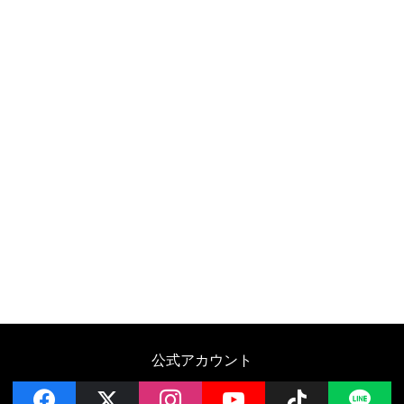
公式アカウント
facebook
x
instagram
YouTube
Follow on 
LI