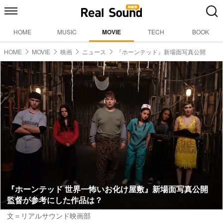
HOME
MUSIC
MOVIE
TECH
BOOK
HOME
MOVIE
映画
ニュース
『ホーンテッド』新場面写真公開
『ホーンテッド 世界一怖いお化け屋敷』新場面写真公開
監督が参考にした作品は？
文＝リアルサウンド映画部