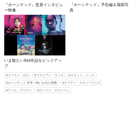
『ホーンテッド』監督インタビュ
『ホーンテッド』予告編＆場面写
ー映像
真
いま観たいA24作品をピックアッ
プ
イーライ・ロス
ブライアン・ウッズ
スコット・ベック
ホーンテッド 世界一怖いお化け屋敷
ケイティ・スティーブンス
ウィル・ブリテン
ローリン・マクレーン