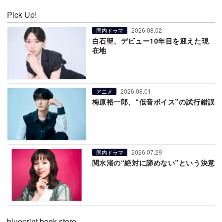
Pick Up!
2026.08.02
国内ドラマ
白石聖、デビュー10年目を迎えた現
在地
2026.08.01
アニメ
梅原裕一郎、“低音ボイス”の試行錯誤
2026.07.29
国内ドラマ
関水渚の“絶対に諦めない”という決意
blueprint book store