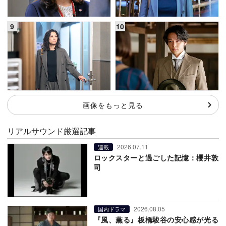
画像をもっと見る
リアルサウンド厳選記事
2026.07.11
連載
ロックスターと過ごした記憶：櫻井敦
司
2026.08.05
国内ドラマ
『風、薫る』板橋駿谷の安心感が光る