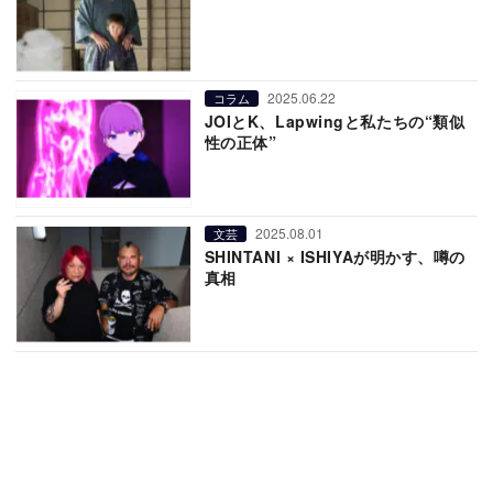
2025.06.22
コラム
JOIとK、Lapwingと私たちの“類似
性の正体”
2025.08.01
文芸
SHINTANI × ISHIYAが明かす、噂の
真相