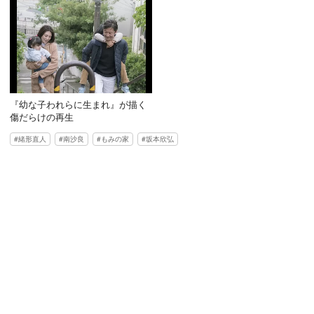
『幼な子われらに生まれ』が描く
傷だらけの再生
緒形直人
南沙良
もみの家
坂本欣弘