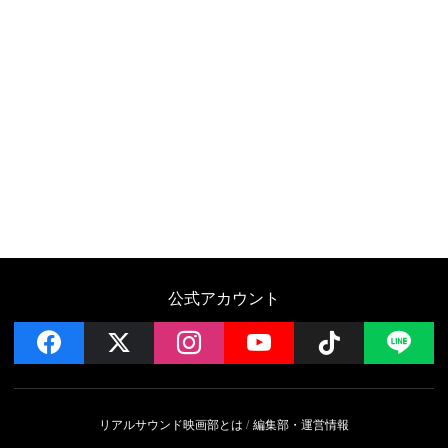
公式アカウント
facebook
x
instagram
YouTube
Follow on 
LI
リアルサウンド映画部とは
編集部・運営情報