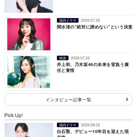
2026.07.29
国内ドラマ
関水渚の“絶対に諦めない”という決意
2026.07.22
映画
井上和、乃木坂46の未来を背負う責
任と覚悟
インタビュー記事一覧
Pick Up!
2026.08.02
国内ドラマ
白石聖、デビュー10年目を迎えた現
在地