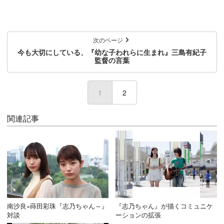
次のページ
今も大切にしている、『幼な子われらに生まれ』三島有紀子
監督の言葉
1
(current)
2
関連記事
南沙良×蒔田彩珠『志乃ちゃん～』
『志乃ちゃん』が描くコミュニケ
対談
ーションの拡張