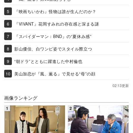
『映画ちいかわ』怪物は誰が生んだのか？
『VIVANT』花岡すみれの存在感と深まる謎
『スパイダーマン：BND』の“夏休み感”
影山優佳、白ワンピ姿でスタイル際立つ
“朝ドラ”とともに躍進した中村倫也
美山加恋が『風、薫る』で見せる“母”の顔
02:13更新
画像ランキング