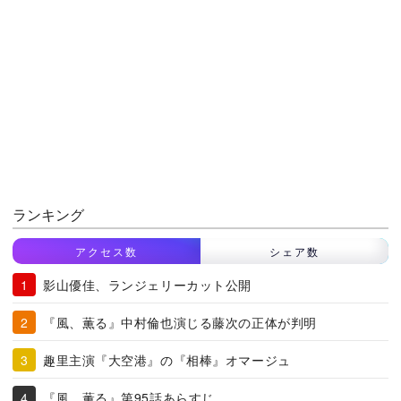
ランキング
アクセス数
シェア数
影山優佳、ランジェリーカット公開
『風、薫る』中村倫也演じる藤次の正体が判明
趣里主演『大空港』の『相棒』オマージュ
『風、薫る』第95話あらすじ