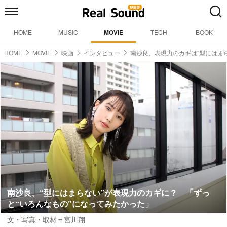
HOME
MUSIC
MOVIE
TECH
BOOK
HOME
MOVIE
映画
インタビュー
南沙良、表現力のカギは“型にはま
南沙良、“型にはまらない”が表現力のカギに？ 「ずっ
と“いろんなもの”になってみたかった」
文・写真・取材＝宮川翔