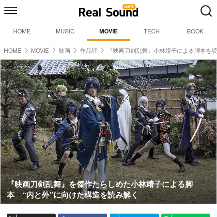
HOME
MUSIC
MOVIE
TECH
BOOK
HOME
MOVIE
映画
作品評
『映画刀剣乱舞』小林靖子による脚本を
『映画刀剣乱舞』を傑作たらしめた小林靖子による脚
本 “内と外”に向けた構造を読み解く