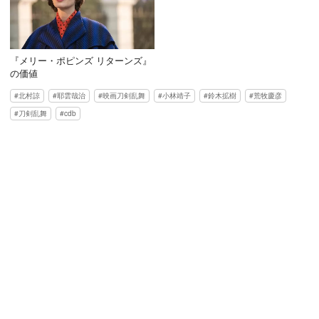
『メリー・ポピンズ リターンズ』
の価値
北村諒
耶雲哉治
映画刀剣乱舞
小林靖子
鈴木拡樹
荒牧慶彦
刀剣乱舞
cdb