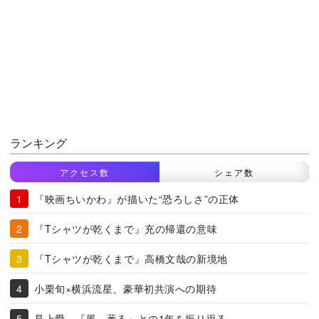
ランキング
アクセス数
シェア数
『映画ちいかわ』が描いた“恐ろしさ”の正体
『Tシャツが乾くまで』充の帰還の意味
『Tシャツが乾くまで』高橋文哉の新境地
小栗旬×横浜流星、豪華初共演への期待
見上愛、『風、薫る』との1年を振り返る