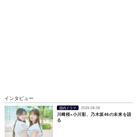
インタビュー
2026.08.08
国内ドラマ
川﨑桜×小川彩、乃木坂46の未来を語
る