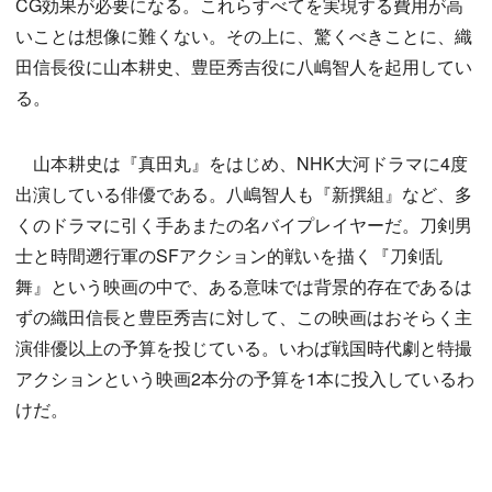
CG効果が必要になる。これらすべてを実現する費用が高
いことは想像に難くない。その上に、驚くべきことに、織
田信長役に山本耕史、豊臣秀吉役に八嶋智人を起用してい
る。
山本耕史は『真田丸』をはじめ、NHK大河ドラマに4度
出演している俳優である。八嶋智人も『新撰組』など、多
くのドラマに引く手あまたの名バイプレイヤーだ。刀剣男
士と時間遡行軍のSFアクション的戦いを描く『刀剣乱
舞』という映画の中で、ある意味では背景的存在であるは
ずの織田信長と豊臣秀吉に対して、この映画はおそらく主
演俳優以上の予算を投じている。いわば戦国時代劇と特撮
アクションという映画2本分の予算を1本に投入しているわ
けだ。