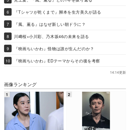
『Tシャツが乾くまで』脚本を生方美久が語る
『風、薫る』はなぜ新しい朝ドラに？
川﨑桜×小川彩、乃木坂46の未来を語る
『映画ちいかわ』怪物は誰が生んだのか？
『映画ちいかわ』EDテーマからその後を考察
14:14更新
画像ランキング