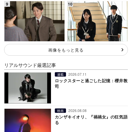
画像をもっと見る
リアルサウンド厳選記事
2026.07.11
連載
ロックスターと過ごした記憶：櫻井敦
司
2026.08.08
映画
カンザキイオリ、『禍禍女』の狂気語
る