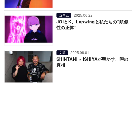
2025.06.22
コラム
JOIとK、Lapwingと私たちの“類似
性の正体”
2025.08.01
文芸
SHINTANI × ISHIYAが明かす、噂の
真相