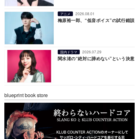
2026.08.01
アニメ
梅原裕一郎、“低音ボイス”の試行錯誤
2026.07.29
国内ドラマ
関水渚の“絶対に諦めない”という決意
blueprint book store