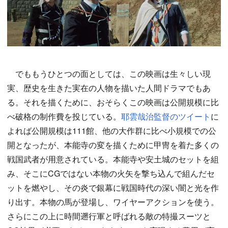
でももうひとつの面としては、この映画は生々しい現
実、歴史を生きた実在の人物を描いた人間ドラマでもあ
る。それを描くために、おそらくこの映画は公開規模に比
べ破格の制作費を投じている。
耶雲哉治監督のツイート
に
よれば公開規模は111館、他の大作群に比べ小規模での公
開となったが、本能寺の変を描くために甲冑を着た多くの
戦国武者が用意されている。本能寺や安土城のセットを組
み、そこにCGではない本物の火矢を撃ち込んで組んだセ
ットを燃やし、その炎で銀幕に戦国時代の深い闇と光を作
り出す。本物の馬が登場し、ワイヤーアクションを使う。
さらにこの上に時間遡行軍と呼ばれる敵の特撮スーツと