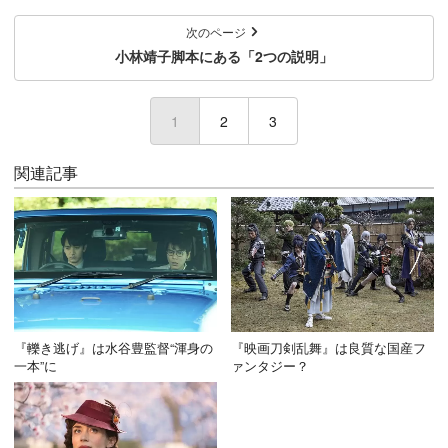
次のページ
小林靖子脚本にある「2つの説明」
1
(current)
2
3
関連記事
『轢き逃げ』は水谷豊監督“渾身の
『映画刀剣乱舞』は良質な国産フ
一本”に
ァンタジー？