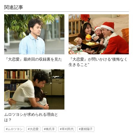
関連記事
『大恋愛』最終回の収録裏を見た
『大恋愛』が問いかける“後悔なく
生きること”
ムロツヨシが求められる理由と
は？
ムロツヨシ
大恋愛
橋爪淳
草刈民代
夏樹陽子