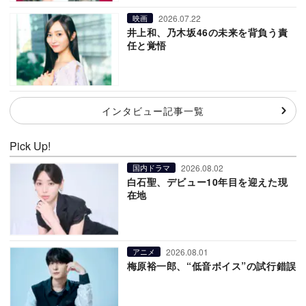
2026.07.22
映画
井上和、乃木坂46の未来を背負う責
任と覚悟
インタビュー記事一覧
Pick Up!
2026.08.02
国内ドラマ
白石聖、デビュー10年目を迎えた現
在地
2026.08.01
アニメ
梅原裕一郎、“低音ボイス”の試行錯誤