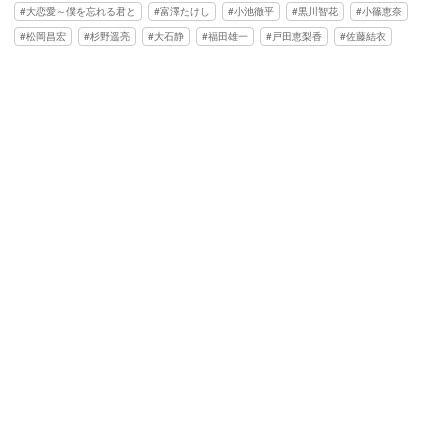
大恋愛～僕を忘れる君と
富澤たけし
小池徹平
黒川智花
小篠恵奈
松岡昌宏
杉野遥亮
大石静
福田雄一
戸田恵梨香
佐藤結衣