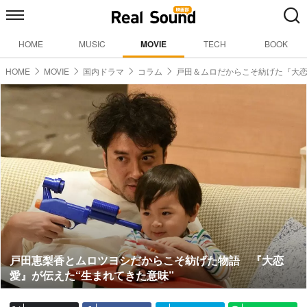
HOME
MUSIC
MOVIE
TECH
BOOK
HOME
MOVIE
国内ドラマ
コラム
戸田＆ムロだからこそ紡げた『大
戸田恵梨香とムロツヨシだからこそ紡げた物語 『大恋
愛』が伝えた“生まれてきた意味”