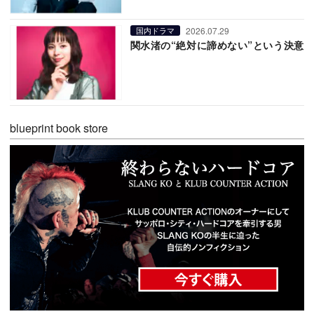
2026.07.29
国内ドラマ
関水渚の“絶対に諦めない”という決意
blueprint book store