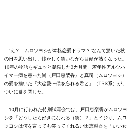
“え？ ムロツヨシが本格恋愛ドラマ？”なんて驚いた秋
の日を思い出し、懐かしく笑いながら目頭が熱くなった。
10年の物語をギュッと凝縮した3カ月間。若年性アルツハ
イマー病を患った尚（戸田恵梨香）と真司（ムロツヨシ）
の愛を描いた『大恋愛〜僕を忘れる君と』（TBS系）が、
ついに幕を閉じた。
10月に行われた特別試写会では、戸田恵梨香がムロツヨ
シを「どうしたら好きになれる（笑）？」とイジり、ムロ
ツヨシは何を言っても笑ってくれる戸田恵梨香を「いい女