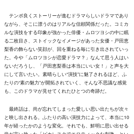
テンポ良くストーリーが進むドラマらしいドラマであり
ながら、そこに漂うのはリアルな信頼関係だった。コミカ
ルな演技をする印象が強かった俳優・ムロツヨシの中に眠
る二枚目さ、ストイックなイメージがあった女優・戸田恵
梨香の飾らない笑顔が、回を重ねる毎に引き出されていっ
た。今や「ムロツヨシが恋愛ドラマ？」なんて思う人はい
ないだろうし、「戸田恵梨香は本当にいい女！」と声を大
にして言いたい。素晴らしい“演技”に魅了されるほど、ふ
たりの“素の魅力”が開拓されていく、そんな不思議な感覚
も、このドラマが見せてくれたひとつの奇跡だ。
最終話は、尚が忘れてしまった愛しい思い出たちが次々
と映し出される。ふたりの高い演技力によって、本当に10
年が経ったかのような変化。それでも、鮮明に思い出せる
尚が言い放った「ピカレスクでエロティックな刺激」とい