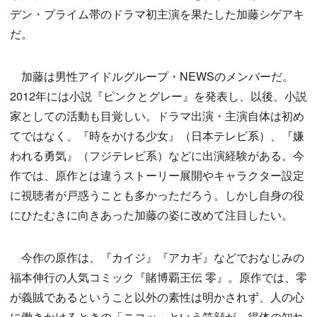
デン・プライム帯のドラマ初主演を果たした加藤シゲアキ
だ。
加藤は男性アイドルグループ・NEWSのメンバーだ。
2012年には小説『ピンクとグレー』を発表し、以後、小説
家としての活動も目覚しい。ドラマ出演・主演自体は初め
てではなく、『時をかける少女』（日本テレビ系）、『嫌
われる勇気』（フジテレビ系）などに出演経験がある。今
作では、原作とは違うストーリー展開やキャラクター設定
に視聴者が戸惑うことも多かっただろう。しかし自身の役
にひたむきに向きあった加藤の姿に改めて注目したい。
今作の原作は、『カイジ』『アカギ』などでおなじみの
福本伸行の人気コミック『賭博覇王伝 零』。原作では、零
が義賊であるということ以外の素性は明かされず、人の心
に働きかけるときの「ニコッ」という笑顔が、得体の知れ