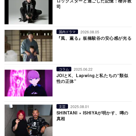
ロックスターと過ごした記憶：櫻井敦
司
2026.08.05
国内ドラマ
『風、薫る』板橋駿谷の安心感が光る
2025.06.22
コラム
JOIとK、Lapwingと私たちの“類似
性の正体”
2025.08.01
文芸
SHINTANI × ISHIYAが明かす、噂の
真相