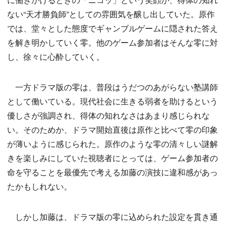
ない“天才勝負師”としての雰囲気を醸し出していた。原作
では、堂々とした態度でギャンブルゲームに隠された答え
を解き明かしていく零。他のゲーム参加者はそんな零に対
し、徐々に心酔していく。
一方ドラマ版の零は、普段はうだつのあがらない塾講師
として働いている。現代社会に生きる弱者を助けるという
優しさが強調され、得体の知れなさはあまり感じられな
い。そのためか、ドラマ開始直後は原作と比べて零の印象
が薄いように感じられた。原作のような零の清々しい謎解
きを楽しみにしていた視聴者にとっては、ゲーム参加者の
命を守ることを最優先で考える加藤の演技に違和感があっ
たかもしれない。
しかし加藤は、ドラマ版の零に込められた設定を貫き通