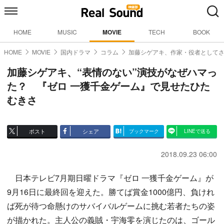
HOME
MUSIC
MOVIE
TECH
BOOK
HOME
MOVIE
国内ドラマ
コラム
加藤シゲアキ、作家・役者として
加藤シゲアキ、“表情のない”演技がなぜハマっ
た？ 『ゼロ 一獲千金ゲーム』で見せたひた
むきさ
ポスト
シェア
ブックマーク
LINEで送る
2018.09.23 06:00
日本テレビ7月期日曜ドラマ『ゼロ 一獲千金ゲーム』が
9月16日に最終回を迎えた。勝てば賞金1000億円、負けれ
ば死が待つ命懸けのサバイバルゲームに挑む若者たちの姿
が描かれた。主人公の義賊・宇海零を演じたのは、ゴール