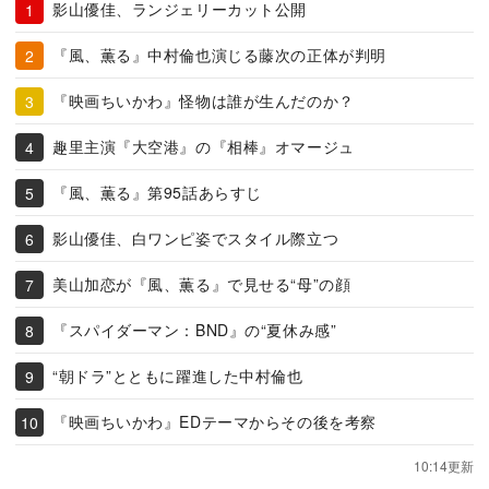
影山優佳、ランジェリーカット公開
『風、薫る』中村倫也演じる藤次の正体が判明
『映画ちいかわ』怪物は誰が生んだのか？
趣里主演『大空港』の『相棒』オマージュ
『風、薫る』第95話あらすじ
影山優佳、白ワンピ姿でスタイル際立つ
美山加恋が『風、薫る』で見せる“母”の顔
『スパイダーマン：BND』の“夏休み感”
“朝ドラ”とともに躍進した中村倫也
『映画ちいかわ』EDテーマからその後を考察
10:14更新