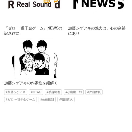
『ゼロ 一獲千金ゲーム』NEWSの
加藤シゲアキの魅力は、心の余裕
記念作に
にあり
加藤シゲアキの作家性を紐解く
加藤シゲアキ
NEWS
手越祐也
小山慶一郎
片山香帆
ゼロ 一獲千金ゲーム
佐藤龍我
増田貴久