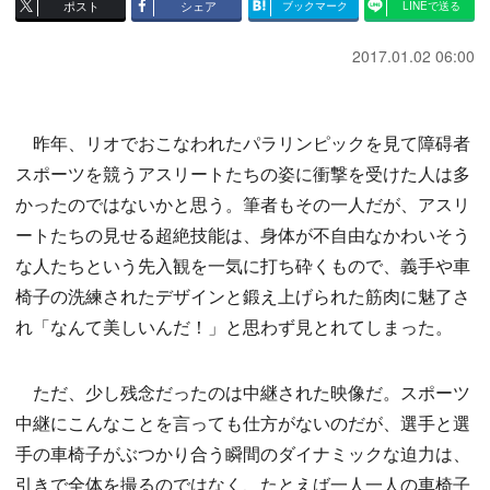
ポスト
シェア
ブックマーク
LINEで送る
2017.01.02 06:00
昨年、リオでおこなわれたパラリンピックを見て障碍者
スポーツを競うアスリートたちの姿に衝撃を受けた人は多
かったのではないかと思う。筆者もその一人だが、アスリ
ートたちの見せる超絶技能は、身体が不自由なかわいそう
な人たちという先入観を一気に打ち砕くもので、義手や車
椅子の洗練されたデザインと鍛え上げられた筋肉に魅了さ
れ「なんて美しいんだ！」と思わず見とれてしまった。
ただ、少し残念だったのは中継された映像だ。スポーツ
中継にこんなことを言っても仕方がないのだが、選手と選
手の車椅子がぶつかり合う瞬間のダイナミックな迫力は、
引きで全体を撮るのではなく、たとえば一人一人の車椅子