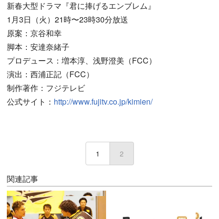
新春大型ドラマ『君に捧げるエンブレム』
1月3日（火）21時〜23時30分放送
原案：京谷和幸
脚本：安達奈緒子
プロデュース：増本淳、浅野澄美（FCC）
演出：西浦正記（FCC）
制作著作：フジテレビ
公式サイト：
http://www.fujitv.co.jp/kimien/
1
2
(current)
関連記事