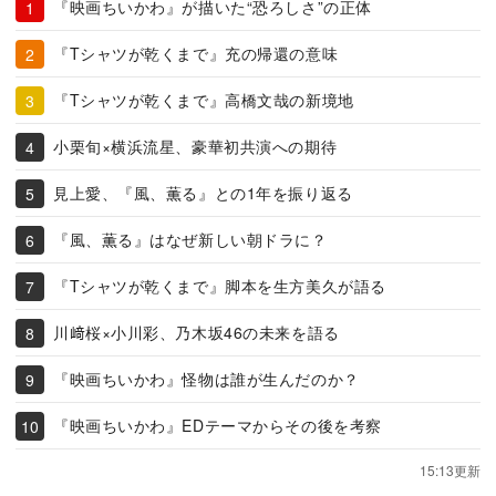
『映画ちいかわ』が描いた“恐ろしさ”の正体
『Tシャツが乾くまで』充の帰還の意味
『Tシャツが乾くまで』高橋文哉の新境地
小栗旬×横浜流星、豪華初共演への期待
見上愛、『風、薫る』との1年を振り返る
『風、薫る』はなぜ新しい朝ドラに？
『Tシャツが乾くまで』脚本を生方美久が語る
川﨑桜×小川彩、乃木坂46の未来を語る
『映画ちいかわ』怪物は誰が生んだのか？
『映画ちいかわ』EDテーマからその後を考察
15:13更新