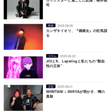
ロックスターと過ごした記憶：櫻井敦
司
2026.08.08
映画
カンザキイオリ、『禍禍女』の狂気語
る
2025.06.22
コラム
JOIとK、Lapwingと私たちの“類似
性の正体”
2025.08.01
文芸
SHINTANI × ISHIYAが明かす、噂の
真相