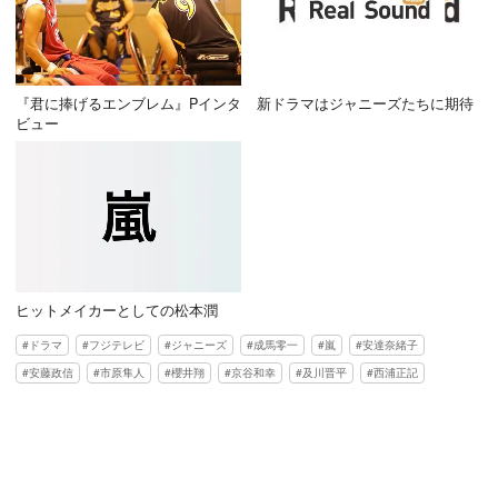
『君に捧げるエンブレム』Pインタ
新ドラマはジャニーズたちに期待
ビュー
ヒットメイカーとしての松本潤
ドラマ
フジテレビ
ジャニーズ
成馬零一
嵐
安達奈緒子
安藤政信
市原隼人
櫻井翔
京谷和幸
及川晋平
西浦正記