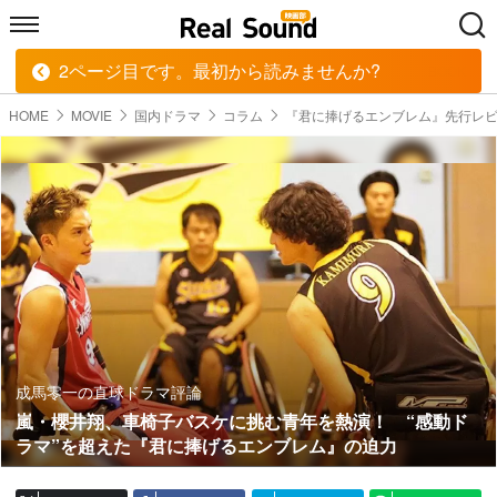
2ページ目です。最初から読みませんか?
HOME
MUSIC
MOVIE
TECH
BOOK
HOME
MOVIE
国内ドラマ
コラム
『君に捧げるエンブレム』先行レ
成馬零一の直球ドラマ評論
嵐・櫻井翔、車椅子バスケに挑む青年を熱演！ “感動ド
ラマ”を超えた『君に捧げるエンブレム』の迫力