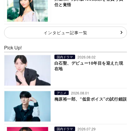
任と覚悟
インタビュー記事一覧
Pick Up!
2026.08.02
国内ドラマ
白石聖、デビュー10年目を迎えた現
在地
2026.08.01
アニメ
梅原裕一郎、“低音ボイス”の試行錯誤
2026.07.29
国内ドラマ