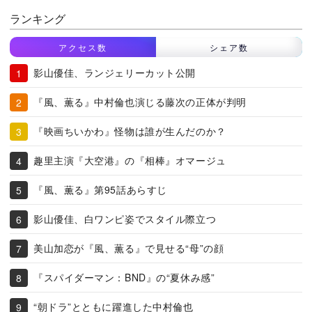
ランキング
アクセス数
シェア数
影山優佳、ランジェリーカット公開
『風、薫る』中村倫也演じる藤次の正体が判明
『映画ちいかわ』怪物は誰が生んだのか？
趣里主演『大空港』の『相棒』オマージュ
『風、薫る』第95話あらすじ
影山優佳、白ワンピ姿でスタイル際立つ
美山加恋が『風、薫る』で見せる“母”の顔
『スパイダーマン：BND』の“夏休み感”
“朝ドラ”とともに躍進した中村倫也