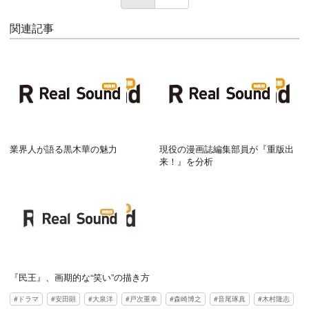
関連記事
業界人が語る黒木華の魅力
現役の漫画誌編集部員が『重版出
来！』を分析
『民王』、画期的な“笑い”の描き方
ドラマ
安田顕
大泉洋
戸次重幸
森崎博之
音尾琢真
木村隆志