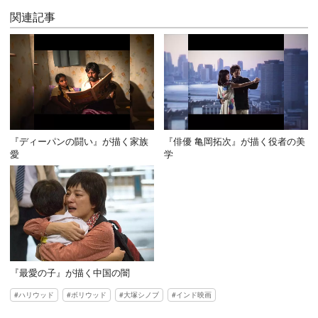
関連記事
『ディーパンの闘い』が描く家族
『俳優 亀岡拓次』が描く役者の美
愛
学
『最愛の子』が描く中国の闇
ハリウッド
ボリウッド
大塚シノブ
インド映画