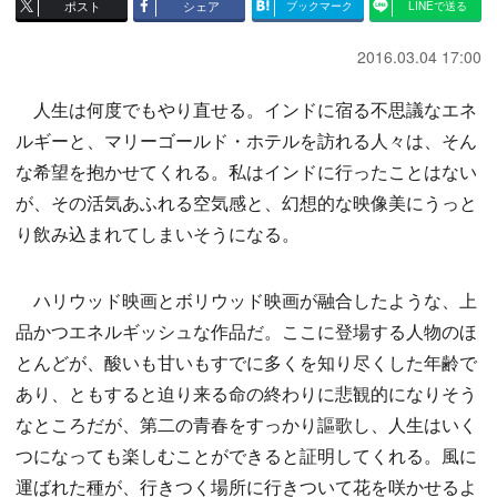
ポスト
シェア
ブックマーク
LINEで送る
2016.03.04 17:00
人生は何度でもやり直せる。インドに宿る不思議なエネ
ルギーと、マリーゴールド・ホテルを訪れる人々は、そん
な希望を抱かせてくれる。私はインドに行ったことはない
が、その活気あふれる空気感と、幻想的な映像美にうっと
り飲み込まれてしまいそうになる。
ハリウッド映画とボリウッド映画が融合したような、上
品かつエネルギッシュな作品だ。ここに登場する人物のほ
とんどが、酸いも甘いもすでに多くを知り尽くした年齢で
あり、ともすると迫り来る命の終わりに悲観的になりそう
なところだが、第二の青春をすっかり謳歌し、人生はいく
つになっても楽しむことができると証明してくれる。風に
運ばれた種が、行きつく場所に行きついて花を咲かせるよ