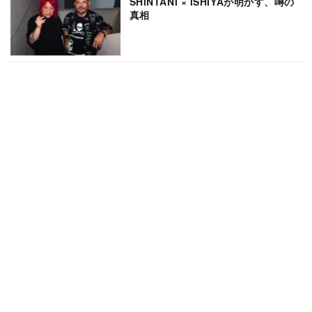
SHINTANI × ISHIYAが明かす、噂の
真相