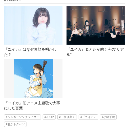
『ユイカ』はなぜ素顔を明かし
『ユイカ』＆とたが紡ぐ今の“リア
た？
ル”
『ユイカ』初アニメ主題歌で大事
にした言葉
シンガーソングライター
JPOP
三橋優美子
『ユイカ』
小林千絵
君がトクベツ