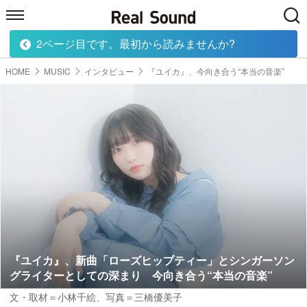
2ページ目です。最初から読みませんか?
HOME
MUSIC
MOVIE
TECH
BOOK
HOME
MUSIC
インタビュー
『ユイカ』、今向き合う“本当の音楽”
『ユイカ』、新曲「ローズヒップティー」とシンガーソン
グライターとしての深まり 今向き合う“本当の音楽”
文・取材＝小林千絵
、
写真＝三橋優美子