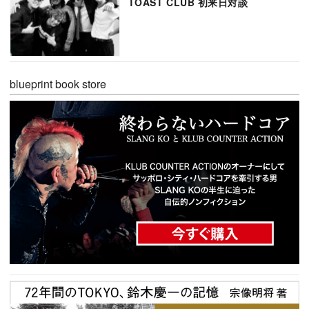
TOAST CLUB 初来日対談
blueprint book store