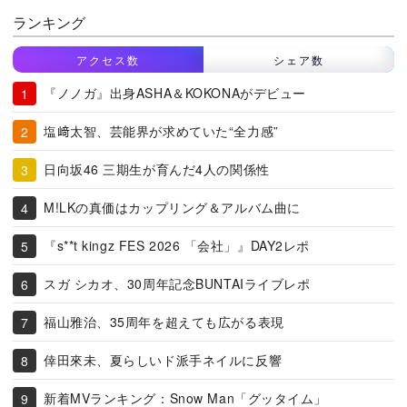
ランキング
アクセス数
シェア数
『ノノガ』出身ASHA＆KOKONAがデビュー
塩﨑太智、芸能界が求めていた“全力感”
日向坂46 三期生が育んだ4人の関係性
M!LKの真価はカップリング＆アルバム曲に
『s**t kingz FES 2026 「会社」』DAY2レポ
スガ シカオ、30周年記念BUNTAIライブレポ
福山雅治、35周年を超えても広がる表現
倖田來未、夏らしいド派手ネイルに反響
新着MVランキング：Snow Man「グッタイム」