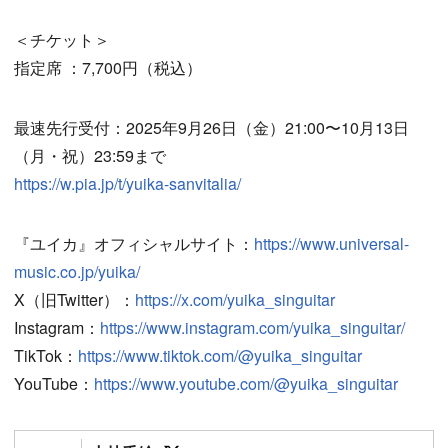
＜チケット＞
指定席 ：7,700円（税込）
最速先行受付：2025年9月26日（金）21:00〜10月13日
（月・祝）23:59まで
https://w.pia.jp/t/yuika-sanvitalia/
『ユイカ』オフィシャルサイト：
https://www.universal-
music.co.jp/yuika/
X（旧Twitter）：
https://x.com/yuika_singuitar
Instagram：
https://www.instagram.com/yuika_singuitar/
TikTok：
https://www.tiktok.com/@yuika_singuitar
YouTube：
https://www.youtube.com/@yuika_singuitar
Follow on SNS