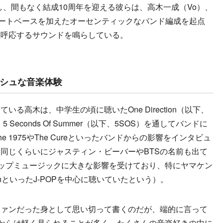
結成し、間もなく結成10周年を迎える彼らは、高木一成（Vo）、
サポートベースを加えたオーセンティックなバンド編成を起点
と呼応するサウンドを鳴らしている。
ッシュな音楽体験
高木は、中学生の頃に聴いたOne Direction（以下、
econds Of Summer（以下、5SOS）を通してバンドに
 1975やThe Cureといったバンドからの影響をインタビュ
同じくらいにジャスティン・ビーバーやBTSの名前も出て
ポップミュージックに大きな影響を受けており、特にヤマケン
renといったJ-POPを中心に聴いていたという）。
ファンだった身として思い切って書くのだが、端的に言って
”からは軽く見られることが多く、たくさんの音楽好きの中に