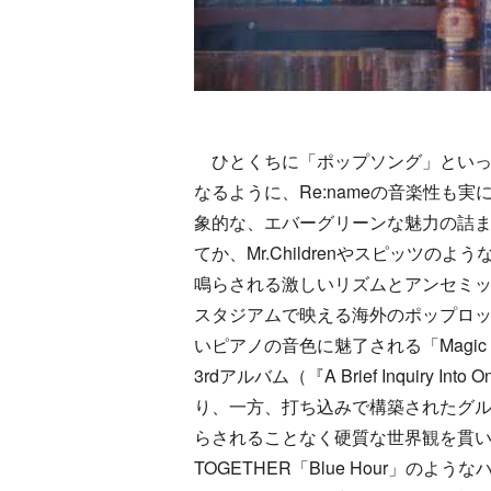
ひとくちに「ポップソング」といっ
なるように、Re:nameの音楽性も
象的な、エバーグリーンな魅力の詰まっ
てか、Mr.Childrenやスピッツの
鳴らされる激しいリズムとアンセミックな
スタジアムで映える海外のポップロ
いピアノの音色に魅了される「Magi
3rdアルバム（『A Brief Inquiry Int
り、一方、打ち込みで構築されたグル
らされることなく硬質な世界観を貫いていて
TOGETHER「Blue Hour」の