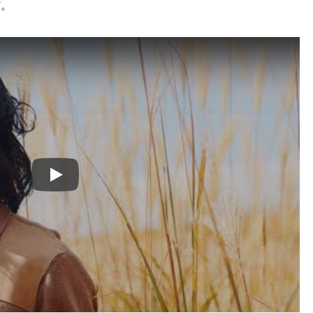
だ。
Play