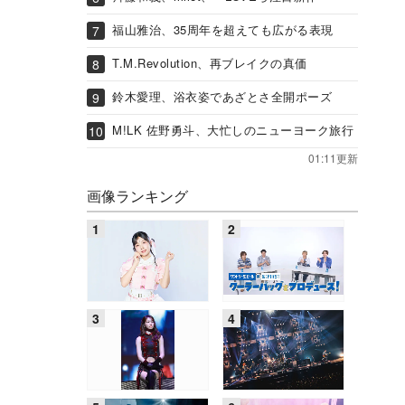
福山雅治、35周年を超えても広がる表現
T.M.Revolution、再ブレイクの真価
鈴木愛理、浴衣姿であざとさ全開ポーズ
M!LK 佐野勇斗、大忙しのニューヨーク旅行
01:11更新
画像ランキング