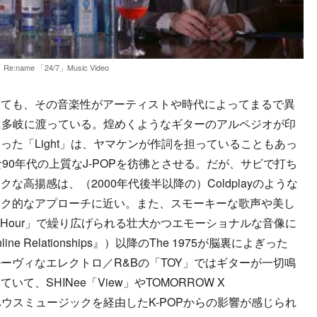
Re:name 「24/7」Music Video
ても、その音楽性がアーティストや時代によってまるで異
実に多岐に渡っている。煌めくようなギターのアルペジオが印
た「Light」は、ヤマケンが作詞を担っていることもあっ
ような90年代の上質なJ-POPを彷彿とさせる。だが、サビで打ち
高揚感は、（2000年代後半以降の）Coldplayのような
ック的なアプローチに近い。また、スモーキーな歌声や美し
c Hour」で繰り広げられる壮大かつエモーショナルな音像に
o Online Relationships』）以降のThe 1975が脳裏によぎった
ーヴィなエレクトロ／R&Bの「TOY」ではギターが一切鳴
、SHINee「View」やTOMORROW X
ようなハウスミュージックを経由したK-POPからの影響が感じられ