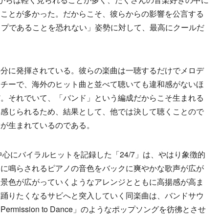
ることが多かった。だからこそ、彼らからの影響を公言する
ポップであることを恐れない」姿勢に対して、最高にクールだ
分に発揮されている。彼らの楽曲は一聴するだけでメロデ
ッチーで、海外のヒット曲と並べて聴いても違和感がないほ
だ。それでいて、「バンド」という編成だからこそ生まれる
と感じられるため、結果として、他では決して聴くことので
験が生まれているのである。
を中心にバイラルヒットを記録した「24/7」は、やはり象徴的
めに鳴らされるピアノの音色をバックに爽やかな歌声が広が
つ景色が広がっていくようなアレンジとともに高揚感が高ま
ら踊りたくなるサビへと突入していく同楽曲は、バンドサウ
mission to Dance」のようなポップソングを彷彿とさせ