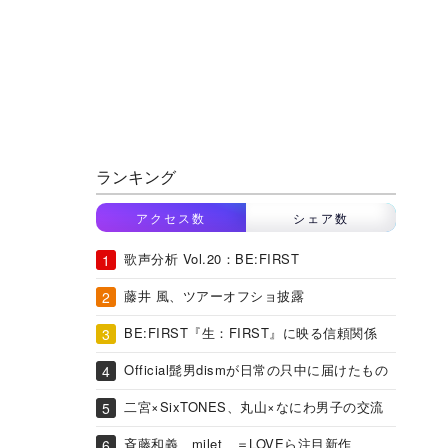
ランキング
アクセス数
シェア数
歌声分析 Vol.20：BE:FIRST
藤井 風、ツアーオフショ披露
BE:FIRST『生：FIRST』に映る信頼関係
Official髭男dismが日常の只中に届けたもの
二宮×SixTONES、丸山×なにわ男子の交流
斉藤和義、milet、＝LOVEら注目新作