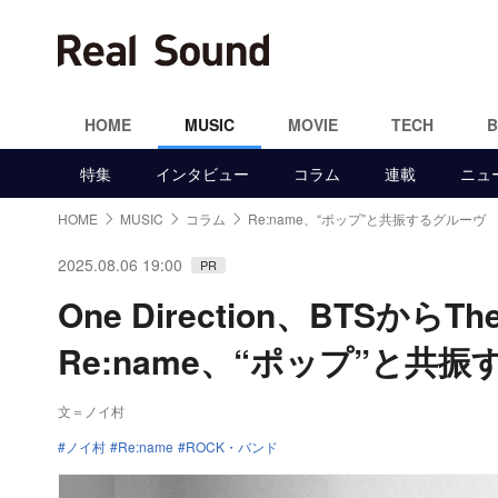
HOME
MUSIC
MOVIE
TECH
特集
インタビュー
コラム
連載
ニュ
HOME
MUSIC
コラム
Re:name、“ポップ”と共振するグルーヴ
2025.08.06 19:00
PR
One Direction、BTS
Re:name、“ポップ”と
文＝ノイ村
ノイ村
Re:name
ROCK・バンド