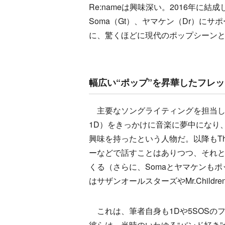
Re:nameは興味深い。2016年に
Soma（Gt）、ヤマケン（Dr）に
に、驚くほどに現代のポップシーン
幅広い“ポップ”を昇華したフレ
主要なソングライティングを担当している
1D）をきっかけに音楽に夢中になり、5 S
興味を持ったという人物だ。以降もThe
ーなどで話すことはありつつ、それと
くる（さらに、Somaとヤマケンも
はサザンオールスターズやMr.Child
これは、筆者自身も1Dや5SOSの
彼らは、当時のいわゆる“バンド好き