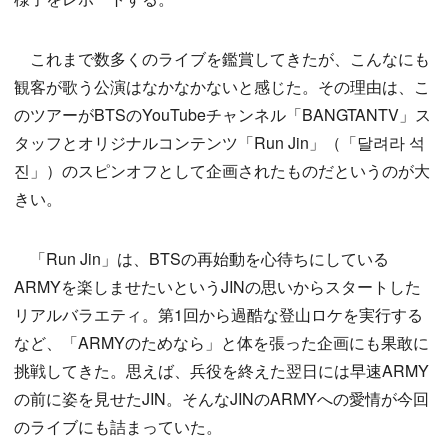
これまで数多くのライブを鑑賞してきたが、こんなにも
観客が歌う公演はなかなかないと感じた。その理由は、こ
のツアーがBTSのYouTubeチャンネル「BANGTANTV」ス
タッフとオリジナルコンテンツ「Run Jin」（「달려라 석
진」）のスピンオフとして企画されたものだというのが大
きい。
「Run Jin」は、BTSの再始動を心待ちにしている
ARMYを楽しませたいというJINの思いからスタートした
リアルバラエティ。第1回から過酷な登山ロケを実行する
など、「ARMYのためなら」と体を張った企画にも果敢に
挑戦してきた。思えば、兵役を終えた翌日には早速ARMY
の前に姿を見せたJIN。そんなJINのARMYへの愛情が今回
のライブにも詰まっていた。