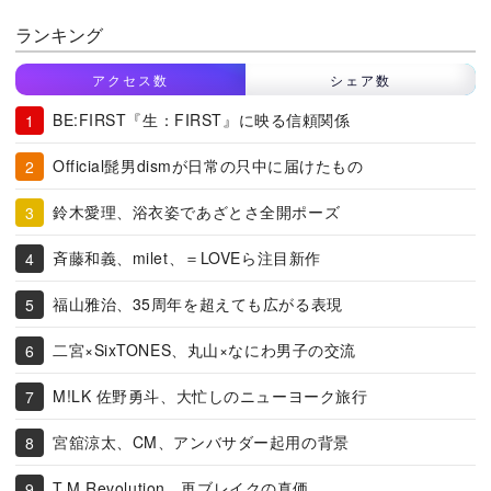
ランキング
アクセス数
シェア数
BE:FIRST『生：FIRST』に映る信頼関係
Official髭男dismが日常の只中に届けたもの
鈴木愛理、浴衣姿であざとさ全開ポーズ
斉藤和義、milet、＝LOVEら注目新作
福山雅治、35周年を超えても広がる表現
二宮×SixTONES、丸山×なにわ男子の交流
M!LK 佐野勇斗、大忙しのニューヨーク旅行
宮舘涼太、CM、アンバサダー起用の背景
T.M.Revolution、再ブレイクの真価