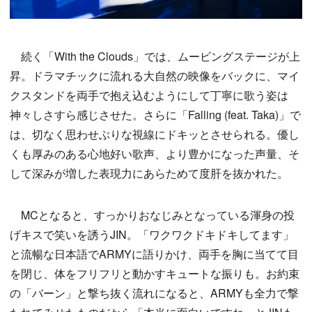
続く「With the Clouds」では、ムービングステージが上
昇。ドラマチックに流れる大自然の映像をバックに、マイ
クスタンドを両手で抱え込むようにして丁寧に歌う姿は
神々しさすら感じさせた。さらに「Falling (feat. Taka)」で
は、切なく思わせぶりな視線にドキッとさせられる。優し
くも厚みのある心地好い歌声、より豊かになった声量、そ
して深みが増した表現力にあらためて度肝を抜かれた。
MCとなると、すっかりおなじみとなっている渾身の投
げキスで笑いを誘うJIN。「ワクワクドキドキしてます」
と流暢な日本語でARMYに語りかけ、両手を胸に当てて目
を閉じ、体をフリフリと動かすキュートな振りも。お約束
の「バーン」と撃ち抜く流れになると、ARMYも全力で撃