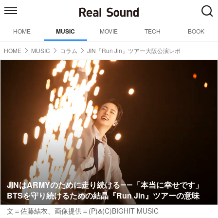
HOME
MUSIC
MOVIE
TECH
BOOK
HOME
MUSIC
コラム
JIN『Run Jin』ツアー大阪公演レポ
JINはARMYのために走り続ける――「本当に幸せです」
BTSを守り続けるための結晶『Run Jin』ツアーの意味
文＝佐藤結衣
、画像提供＝(P)&(C)BIGHIT MUSIC