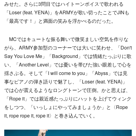
みせた。さらに3問目ではハイトーンボイスで歌われる
「Loser (feat. YENA)」をARMYが歌い切ったことでJINも
「最高です！」と満面の笑みを浮かべるのだった。
MCではキュートな振る舞いで微笑ましい空気を作りな
がら、ARMY参加型のコーナーでは大いに笑わせ、「Don't
Say You Love Me」「Background」では情緒たっぷりに歌
い、「Another Level」では憂いを帯びた強い眼差しで心を
揺さぶる。そして「I will come to you」「Abyss」では見
事なピアノの弾き語りで魅了し、「Loser (feat. YENA)」
では心が震えるようなロングトーンで圧倒。かと思えば、
「Rope it」では親近感たっぷりにハットを上げてウィンク
をしつつ、「いっしょにやってみましょうか」と〈Rope
it, rope rope it, rope it〉と巻き込んでいく。