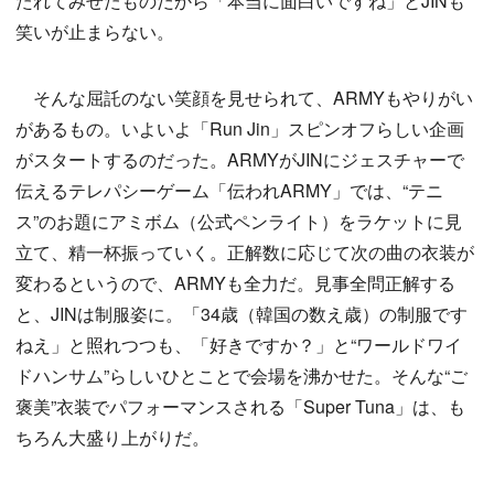
たれてみせたものだから「本当に面白いですね」とJINも
笑いが止まらない。
そんな屈託のない笑顔を見せられて、ARMYもやりがい
があるもの。いよいよ「Run Jin」スピンオフらしい企画
がスタートするのだった。ARMYがJINにジェスチャーで
伝えるテレパシーゲーム「伝われARMY」では、“テニ
ス”のお題にアミボム（公式ペンライト）をラケットに見
立て、精一杯振っていく。正解数に応じて次の曲の衣装が
変わるというので、ARMYも全力だ。見事全問正解する
と、JINは制服姿に。「34歳（韓国の数え歳）の制服です
ねえ」と照れつつも、「好きですか？」と“ワールドワイ
ドハンサム”らしいひとことで会場を沸かせた。そんな“ご
褒美”衣装でパフォーマンスされる「Super Tuna」は、も
ちろん大盛り上がりだ。