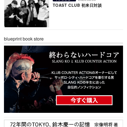
TOAST CLUB 初来日対談
blueprint book store