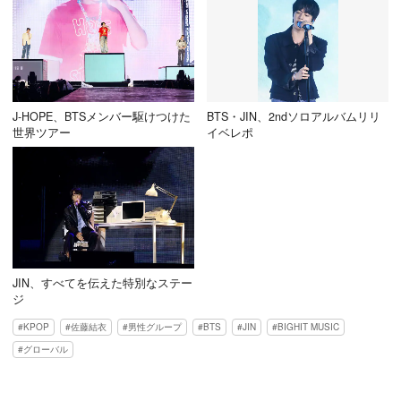
J-HOPE、BTSメンバー駆けつけた
BTS・JIN、2ndソロアルバムリリ
世界ツアー
イベレポ
JIN、すべてを伝えた特別なステー
ジ
KPOP
佐藤結衣
男性グループ
BTS
JIN
BIGHIT MUSIC
グローバル