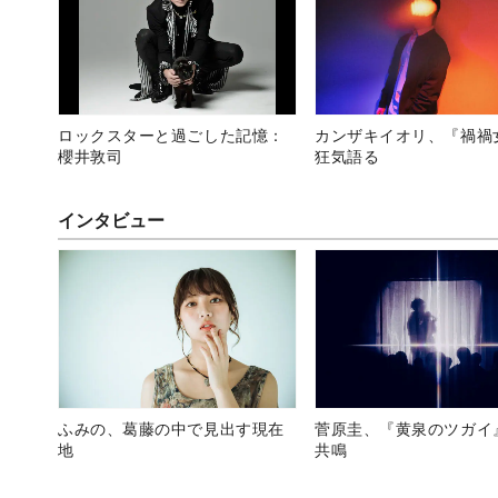
ロックスターと過ごした記憶：
カンザキイオリ、『禍禍
櫻井敦司
狂気語る
インタビュー
ふみの、葛藤の中で見出す現在
菅原圭、『黄泉のツガイ
地
共鳴