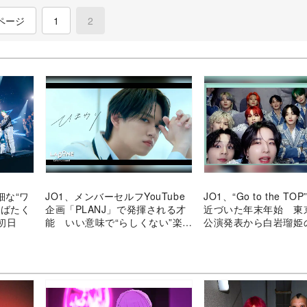
ページ
1
2
(current)
細な“ワ
JO1、メンバーセルフYouTube
JO1、“Go to the T
羽ばたく
企画「PLANJ」で発揮される才
近づいた年末年始 東
初日
能 いい意味で“らしくない”楽曲
公演発表から白岩瑠姫
で光る個性
現まで