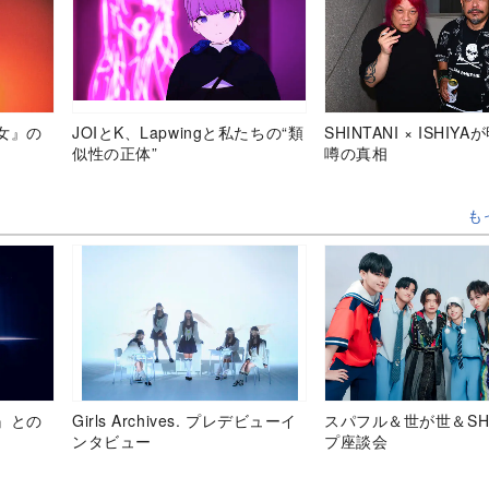
女』の
JOIとK、Lapwingと私たちの“類
SHINTANI × ISHIY
似性の正体”
噂の真相
も
』との
Girls Archives. プレデビューイ
スパフル＆世が世＆SH
ンタビュー
プ座談会