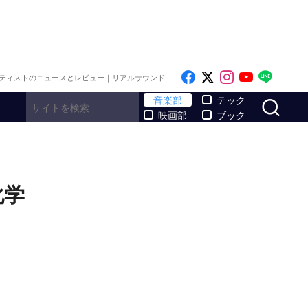
Like on Facebook
Follow on x
Follow on I
Follow o
Follo
ティストのニュースとレビュー｜リアルサウンド
サ
音楽部
テック
映画部
ブック
化学