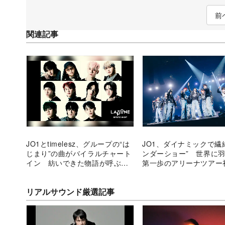
前
関連記事
JO1とtimelesz、グループの“は
JO1、ダイナミックで繊
じまり”の曲がバイラルチャート
ンダーショー” 世界に
イン 紡いできた物語が呼ぶ共
第一歩のアリーナツアー
感
リアルサウンド厳選記事