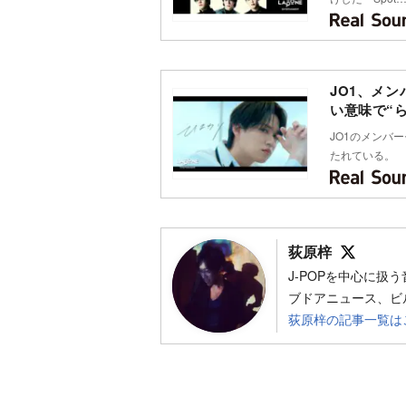
JO1、メン
い意味で“
JO1のメンバー
たれている。
Follo
荻原梓
J-POPを中心に
ブドアニュース、ビ
荻原梓の記事一覧は