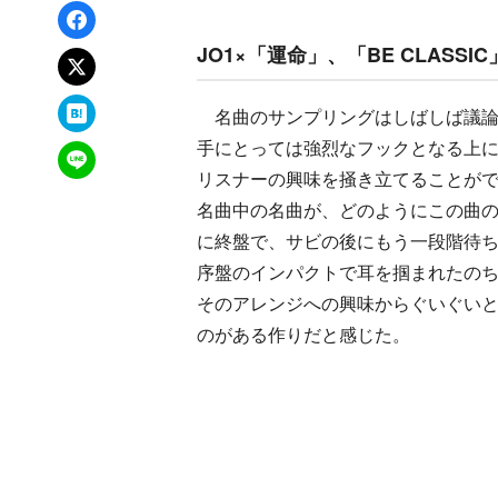
Facebookでシェア
JO1×「運命」、「BE CLASS
xでポスト
はてなブックマーク
名曲のサンプリングはしばしば議論
手にとっては強烈なフックとなる上
LINEで送る
リスナーの興味を掻き立てることができ
名曲中の名曲が、どのようにこの曲
に終盤で、サビの後にもう一段階待
序盤のインパクトで耳を掴まれたのち
そのアレンジへの興味からぐいぐい
のがある作りだと感じた。