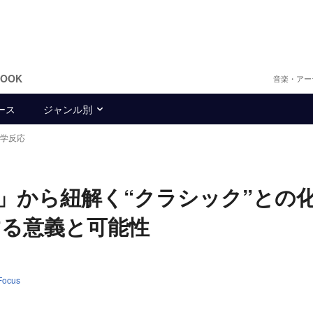
BOOK
音楽・アー
ース
ジャンル別
化学反応
SIC」から紐解く“クラシック”との
する意義と可能性
Focus