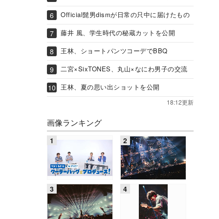
Official髭男dismが日常の只中に届けたもの
藤井 風、学生時代の秘蔵カットを公開
王林、ショートパンツコーデでBBQ
二宮×SixTONES、丸山×なにわ男子の交流
王林、夏の思い出ショットを公開
18:12更新
画像ランキング