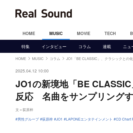
HOME
MUSIC
MOVIE
TECH
特集
インタビュー
コラム
連載
ニュ
HOME
MUSIC
コラム
JO1「BE CLASSIC」、クラシックとの
2025.04.12 10:00
JO1の新境地「BE CLAS
反応 名曲をサンプリング
文＝荻原梓
男性グループ
荻原梓
JO1
LAPONEエンタテインメント
CD Chart 