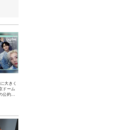
OP”に大きく
京ドーム
の公約実