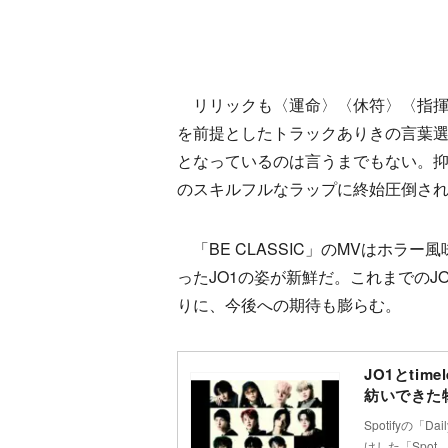
リリックも〈運命〉〈休符〉〈指揮〉
を前提としたトラックありきの言葉
となっているのは言うまでもない。
のスキルフルなラップに終始圧倒さ
「BE CLASSIC」のMVはホラ
ったJO1の姿が新鮮だ。これまでの
りに、今後への期待も膨らむ。
JO1とti
紡いできた
Spotifyの「
けした「Spot