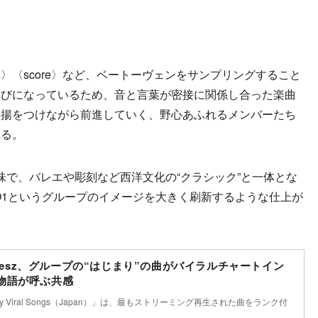
〈score〉など、ベートーヴェンをサンプリングすること
選びになっているため、音と言葉が密接に関係し合った楽曲
抑揚をつけながら前進していく、野心あふれるメンバーたち
れる。
ー風味で、バレエや彫刻など西洋文化の“クラシック”と一体とな
JO1というグループのイメージを大きく刷新するような仕上が
melesz、グループの“はじまり”の曲がバイラルチャートイン
物語が呼ぶ共感
Daily Viral Songs（Japan）」は、最もストリーミング再生された曲をランク付
…