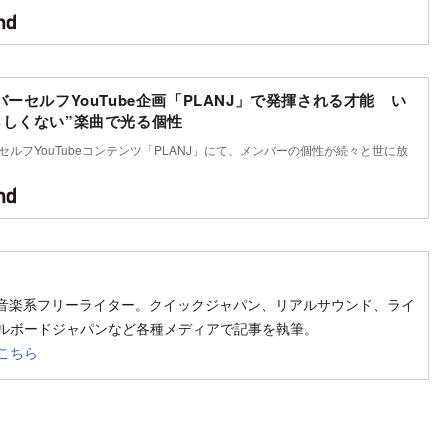
バーセルフYouTube企画「PLANJ」で発揮される才能 い
らしくない”楽曲で光る個性
セルフYouTubeコンテンツ「PLANJ」にて、メンバーの個性が続々と世に放
w on SNS
扱う音楽系フリーライター。クイックジャパン、リアルサウンド、ライ
ルボードジャパンなど各種メディアで記事を執筆。
こちら