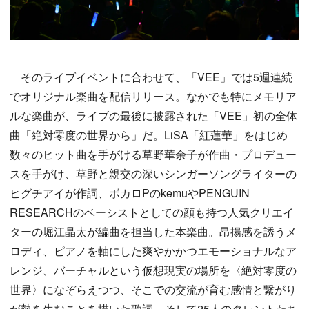
そのライブイベントに合わせて、「VEE」では5週連続
でオリジナル楽曲を配信リリース。なかでも特にメモリア
ルな楽曲が、ライブの最後に披露された「VEE」初の全体
曲「絶対零度の世界から」だ。LiSA「紅蓮華」をはじめ
数々のヒット曲を手がける草野華余子が作曲・プロデュー
スを手がけ、草野と親交の深いシンガーソングライターの
ヒグチアイが作詞、ボカロPのkemuやPENGUIN
RESEARCHのベーシストとしての顔も持つ人気クリエイ
ターの堀江晶太が編曲を担当した本楽曲。昂揚感を誘うメ
ロディ、ピアノを軸にした爽やかかつエモーショナルなア
レンジ、バーチャルという仮想現実の場所を〈絶対零度の
世界〉になぞらえつつ、そこでの交流が育む感情と繋がり
が熱を生むことを描いた歌詞、そして25人のタレントたち