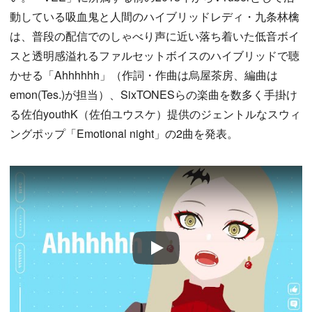
動している吸血鬼と人間のハイブリッドレディ・九条林檎
は、普段の配信でのしゃべり声に近い落ち着いた低音ボイ
スと透明感溢れるファルセットボイスのハイブリッドで聴
かせる「Ahhhhhh」（作詞・作曲は烏屋茶房、編曲は
emon(Tes.)が担当）、SixTONESらの楽曲を数多く手掛け
る佐伯youthK（佐伯ユウスケ）提供のジェントルなスウィ
ングポップ「Emotional night」の2曲を発表。
Play