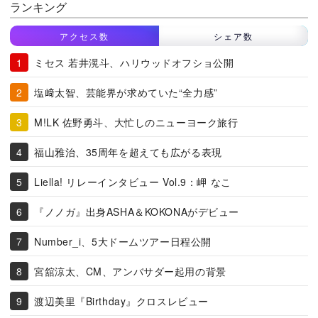
ランキング
アクセス数
シェア数
ミセス 若井滉斗、ハリウッドオフショ公開
塩﨑太智、芸能界が求めていた“全力感”
M!LK 佐野勇斗、大忙しのニューヨーク旅行
福山雅治、35周年を超えても広がる表現
Liella! リレーインタビュー Vol.9：岬 なこ
『ノノガ』出身ASHA＆KOKONAがデビュー
Number_i、5大ドームツアー日程公開
宮舘涼太、CM、アンバサダー起用の背景
渡辺美里『Birthday』クロスレビュー