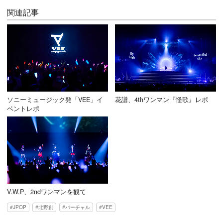
関連記事
ソニーミュージック発「VEE」イ
花譜、4thワンマン『怪歌』レポ
ベントレポ
V.W.P、2ndワンマンを観て
JPOP
北野創
バーチャル
VEE