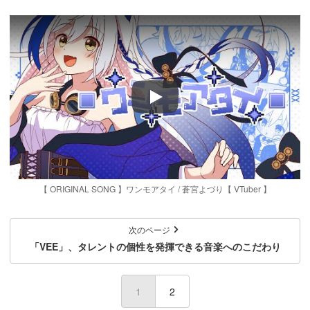
Play
【 ORIGINAL SONG 】ワンモアタイ / 蒼宮よづり【 VTuber 】
次のページ
「VEE」、タレントの個性を発揮できる音楽へのこだわり
1
(current)
2