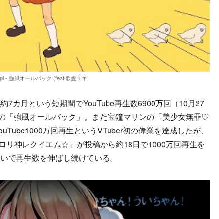
opi - 強風オールバック (feat.歌愛ユキ)
月という短期間でYouTube再生数6900万回（10月27
の「強風オールバック」。また宝鐘マリンの「美少女無罪♡
Tube1000万回再生というVTuber初の偉業を達成したが、
 ロリ神レクイエム☆」が投稿から約18日で1000万回再生を
勢いで再生数を伸ばし続けている。