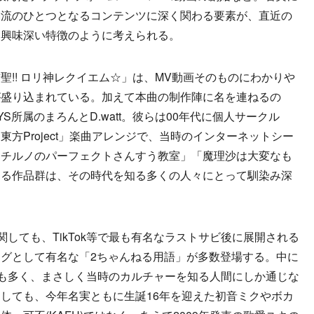
潮流のひとつとなるコンテンツに深く関わる要素が、直近の
に興味深い特徴のように考えられる。
!! ロリ神レクイエム☆」は、MV動画そのものにわかりや
が盛り込まれている。加えて本曲の制作陣に名を連ねるの
S所属のまろんとD.watt。彼らは00年代に個人サークル
方Project」楽曲アレンジで、当時のインターネットシー
「チルノのパーフェクトさんすう教室」「魔理沙は大変なも
する作品群は、その時代を知る多くの人々にとって馴染み深
」に関しても、TikTok等で最も有名なラストサビ後に展開される
グとして有名な「2ちゃんねる用語」が多数登場する。中に
”も多く、まさしく当時のカルチャーを知る人間にしか通じな
しても、今年名実ともに生誕16年を迎えた初音ミクやボカ