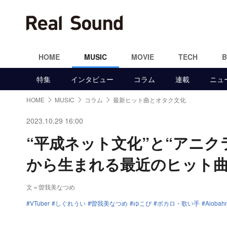
HOME
MUSIC
MOVIE
TECH
特集
インタビュー
コラム
連載
ニュ
HOME
MUSIC
コラム
最新ヒット曲とオタク文化
2023.10.29 16:00
“平成ネット文化”と“アニ
から生まれる最近のヒット
文＝曽我美なつめ
VTuber
しぐれうい
曽我美なつめ
ゆこぴ
ボカロ・歌い手
Aiobah