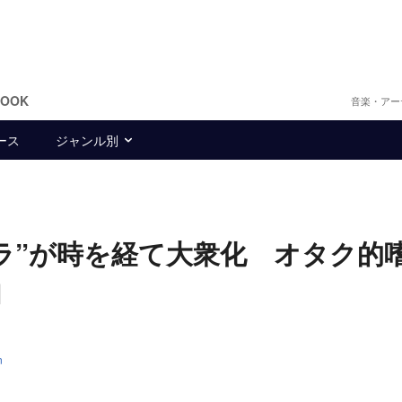
BOOK
音楽・アー
ース
ジャンル別
クラ”が時を経て大衆化 オタク的
曲
n