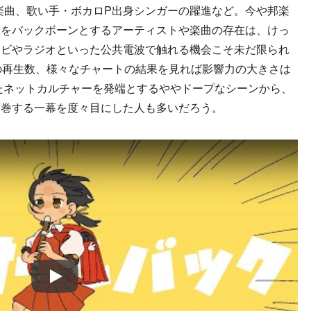
erの楽曲、歌い手・ボカロP出身シンガーの躍進など。今や邦楽
ーをバックボーンとするアーティストや楽曲の存在は、けっ
レビやラジオといった公共電波で触れる機会こそ未だ限られ
の再生数、様々なチャートの結果を見れば影響力の大きさは
ったネットカルチャーを発端とするややドープなシーンから、
席巻する一幕を度々目にした人も多いだろう。
Play