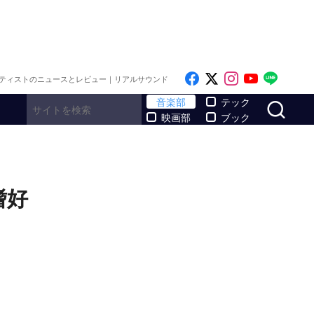
Like on Facebook
Follow on x
Follow on I
Follow o
Follo
ティストのニュースとレビュー｜リアルサウンド
サ
音楽部
テック
映画部
ブック
嗜好