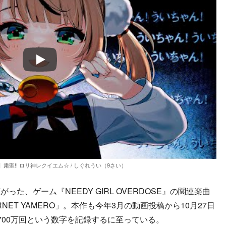
Play
粛聖!! ロリ神レクイエム☆ / しぐれうい（9さい）
、ゲーム『NEEDY GIRL OVERDOSE』の関連楽曲
「INTERNET YAMERO」。本作も今年3月の動画投稿から10月27日
2700万回という数字を記録するに至っている。