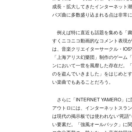
成長・拡大してきたインターネット
バズ曲に多数盛り込まれる点は非常
例えば特に直近も話題を集める「粛聖
すくニコニコ動画的なコメント表現
は、音楽クリエイターサークル・IOSY
「上海アリス幻樂団」制作のゲーム「東
ンにおいて一世を風靡した存在だ。
のを盗んでいきました」をはじめと
い楽曲でもあることだろう。
さらに「INTERNET YAMERO
アウトロには、インターネットスラン
は現代の掲示板では使われない“死語
い要素だ。「強風オールバック」に関