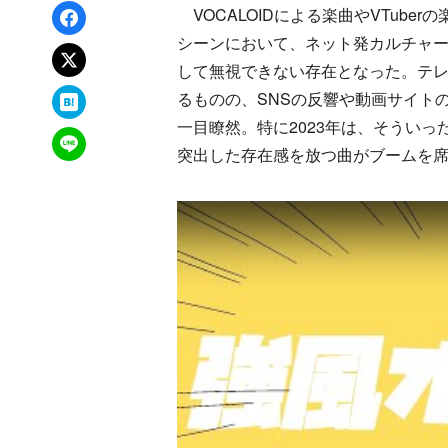
Facebookでシェア
VOCALOIDによる楽曲やVTub
シーンにおいて、ネット発カルチャ
xでポスト
して無視できない存在となった。テ
はてなブックマーク
るものの、SNSの反響や動画サイト
一目瞭然。特に2023年は、そうい
LINEで送る
突出した存在感を放つ曲がブームを