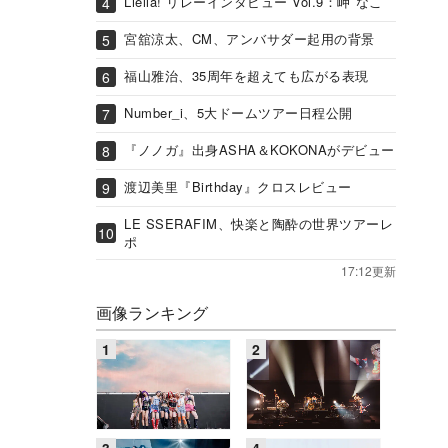
Liella! リレーインタビュー Vol.9：岬 なこ
宮舘涼太、CM、アンバサダー起用の背景
福山雅治、35周年を超えても広がる表現
Number_i、5大ドームツアー日程公開
『ノノガ』出身ASHA＆KOKONAがデビュー
渡辺美里『Birthday』クロスレビュー
LE SSERAFIM、快楽と陶酔の世界ツアーレ
ポ
17:12更新
画像ランキング