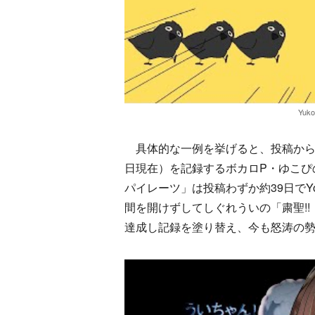
Yuk
具体的な一例を挙げると、投稿から約7カ
日現在）を記録するボカロP・ゆこぴ
パイレーツ」は投稿わずか約39日でYou
間を開けずしてしぐれういの「粛聖!!
達成し記録を塗り替え、今も怒涛の