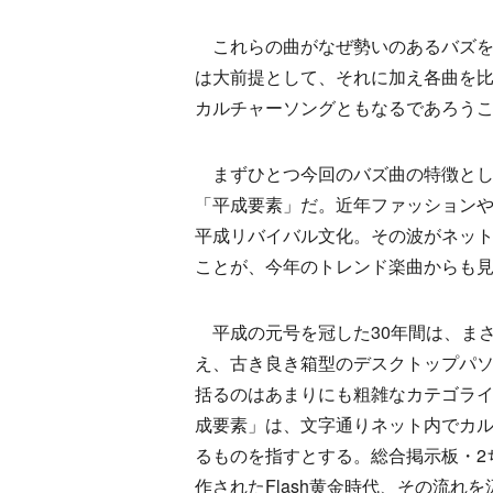
これらの曲がなぜ勢いのあるバズを巻き
は大前提として、それに加え各曲を比
カルチャーソングともなるであろう
まずひとつ今回のバズ曲の特徴とし
「平成要素」だ。近年ファッション
平成リバイバル文化。その波がネッ
ことが、今年のトレンド楽曲からも
平成の元号を冠した30年間は、ま
え、古き良き箱型のデスクトップパ
括るのはあまりにも粗雑なカテゴラ
成要素」は、文字通りネット内でカル
るものを指すとする。総合掲示板・2ちゃんねる
作されたFlash黄金時代、その流