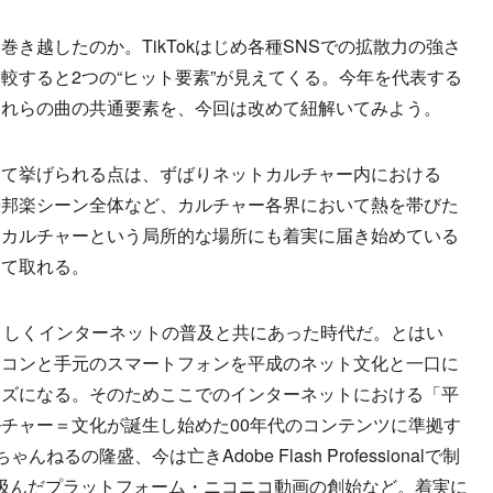
越したのか。TikTokはじめ各種SNSでの拡散力の強さ
較すると2つの“ヒット要素”が見えてくる。今年を代表する
これらの曲の共通要素を、今回は改めて紐解いてみよう。
て挙げられる点は、ずばりネットカルチャー内における
や邦楽シーン全体など、カルチャー各界において熱を帯びた
トカルチャーという局所的な場所にも着実に届き始めている
見て取れる。
さしくインターネットの普及と共にあった時代だ。とはい
ソコンと手元のスマートフォンを平成のネット文化と一口に
イズになる。そのためここでのインターネットにおける「平
チャー＝文化が誕生し始めた00年代のコンテンツに準拠す
の隆盛、今は亡きAdobe Flash Professionalで制
れを汲んだプラットフォーム・ニコニコ動画の創始など。着実に