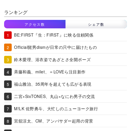
ランキング
アクセス数
シェア数
BE:FIRST『生：FIRST』に映る信頼関係
Official髭男dismが日常の只中に届けたもの
鈴木愛理、浴衣姿であざとさ全開ポーズ
斉藤和義、milet、＝LOVEら注目新作
福山雅治、35周年を超えても広がる表現
二宮×SixTONES、丸山×なにわ男子の交流
M!LK 佐野勇斗、大忙しのニューヨーク旅行
宮舘涼太、CM、アンバサダー起用の背景