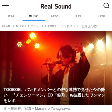
HOME
MUSIC
MOVIE
TECH
BOOK
HOME
MUSIC
コラム
TOOBOE、バンドメンバーと見せた勢い
TOOBOE、バンドメンバーとの密な連携で見せた今の勢
い 『チェンソーマン』ED「錠剤」も披露したワンマン
をレポ
文＝荻原梓
、写真＝Masahiro Yanagisawa.