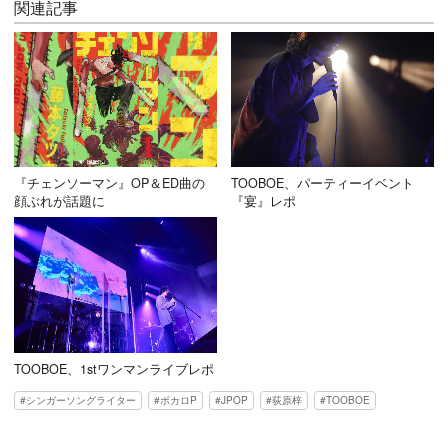
関連記事
『チェンソーマン』OP＆ED曲の
TOOBOE、パーティーイベント
顔ぶれが話題に
『宴』レポ
TOOBOE、1stワンマンライブレポ
シンガーソングライター
ボカロP
JPOP
荻原梓
TOOBOE