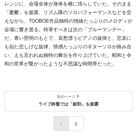
レンジに、会場全体が身体を横に揺らしていた。そのまま
「憂鬱」を披露。リズム隊のソロパフォーマンスなどを交
えながら、TOOBOE作品独特の情緒たっぷりのメロディが
会場に響き渡る。特筆すべきは次の「ブルーマンデー」
だ。青い照明のもとで、哀愁漂うピアノの旋律と、悲哀に
も似た悲しげな旋律、情感たっぷりのギターソロが絡み合
い、えも言われぬ独特の舞台を作り上げていた。昭和と令
和の世界が繋がったような不思議な時間帯だった。
次のページ
ライブ終盤では「錠剤」を披露
1
(current)
2