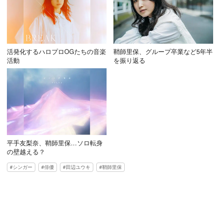
活発化するハロプロOGたちの音楽
鞘師里保、グループ卒業など5年半
活動
を振り返る
平手友梨奈、鞘師里保…ソロ転身
の壁越える？
シンガー
俳優
田辺ユウキ
鞘師里保