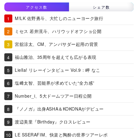
アクセス数
シェア数
M!LK 佐野勇斗、大忙しのニューヨーク旅行
ミセス 若井滉斗、ハリウッドオフショ公開
宮舘涼太、CM、アンバサダー起用の背景
福山雅治、35周年を超えても広がる表現
Liella! リレーインタビュー Vol.9：岬 なこ
塩﨑太智、芸能界が求めていた“全力感”
Number_i、5大ドームツアー日程公開
『ノノガ』出身ASHA＆KOKONAがデビュー
渡辺美里『Birthday』クロスレビュー
LE SSERAFIM、快楽と陶酔の世界ツアーレポ