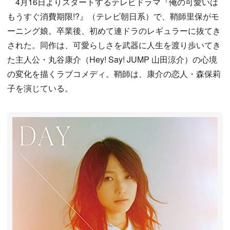
4月16日よりスタートするテレビドラマ『俺の可愛いは
もうすぐ消費期限!?』（テレビ朝日系）で、鞘師里保がモ
ーニング娘。卒業後、初めて連ドラのレギュラーに抜てき
された。同作は、可愛らしさを武器に人生を渡り歩いてき
た主人公・丸谷康介（Hey! Say! JUMP 山田涼介）の心境
の変化を描くラブコメディ。鞘師は、康介の恋人・森保莉
子を演じている。