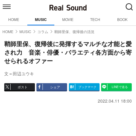
HOME
MUSIC
MOVIE
TECH
BOOK
HOME
MUSIC
コラム
鞘師里保、復帰後の活況
鞘師里保、復帰後に発揮するマルチな才能と愛
され力 音楽・俳優・バラエティ各方面から寄
せられるオファー
文＝田辺ユウキ
ポスト
シェア
ブックマーク
LINEで送る
2022.04.11 18:00