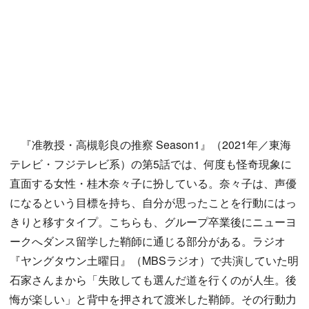
『准教授・高槻彰良の推察 Season1』（2021年／東海
テレビ・フジテレビ系）の第5話では、何度も怪奇現象に
直面する女性・桂木奈々子に扮している。奈々子は、声優
になるという目標を持ち、自分が思ったことを行動にはっ
きりと移すタイプ。こちらも、グループ卒業後にニューヨ
ークへダンス留学した鞘師に通じる部分がある。ラジオ
『ヤングタウン土曜日』（MBSラジオ）で共演していた明
石家さんまから「失敗しても選んだ道を行くのが人生。後
悔が楽しい」と背中を押されて渡米した鞘師。その行動力