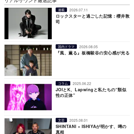
リアルサウンド厳選記事
2026.07.11
連載
ロックスターと過ごした記憶：櫻井敦
司
2026.08.05
国内ドラマ
『風、薫る』板橋駿谷の安心感が光る
2025.06.22
コラム
JOIとK、Lapwingと私たちの“類似
性の正体”
2025.08.01
文芸
SHINTANI × ISHIYAが明かす、噂の
真相