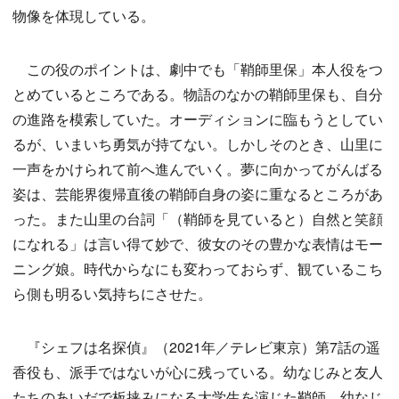
物像を体現している。
この役のポイントは、劇中でも「鞘師里保」本人役をつ
とめているところである。物語のなかの鞘師里保も、自分
の進路を模索していた。オーディションに臨もうとしてい
るが、いまいち勇気が持てない。しかしそのとき、山里に
一声をかけられて前へ進んでいく。夢に向かってがんばる
姿は、芸能界復帰直後の鞘師自身の姿に重なるところがあ
った。また山里の台詞「（鞘師を見ていると）自然と笑顔
になれる」は言い得て妙で、彼女のその豊かな表情はモー
ニング娘。時代からなにも変わっておらず、観ているこち
ら側も明るい気持ちにさせた。
『シェフは名探偵』（2021年／テレビ東京）第7話の遥
香役も、派手ではないが心に残っている。幼なじみと友人
たちのあいだで板挟みになる大学生を演じた鞘師。幼なじ