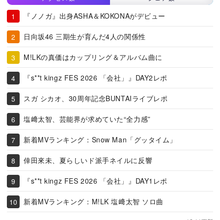
『ノノガ』出身ASHA＆KOKONAがデビュー
日向坂46 三期生が育んだ4人の関係性
M!LKの真価はカップリング＆アルバム曲に
『s**t kingz FES 2026 「会社」』DAY2レポ
スガ シカオ、30周年記念BUNTAIライブレポ
塩﨑太智、芸能界が求めていた“全力感”
新着MVランキング：Snow Man「グッタイム」
倖田來未、夏らしいド派手ネイルに反響
『s**t kingz FES 2026 「会社」』DAY1レポ
新着MVランキング：M!LK 塩﨑太智 ソロ曲