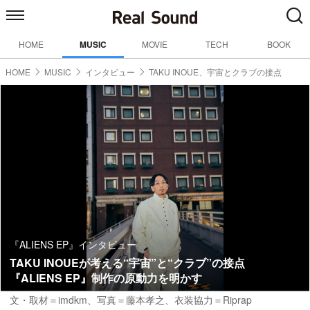
HOME
MUSIC
MOVIE
TECH
BOOK
HOME
MUSIC
インタビュー
TAKU INOUE、宇宙とクラブの接点
『ALIENS EP』インタビュー
TAKU INOUEが考える“宇宙”と“クラブ”の接点
『ALIENS EP』制作の原動力を明かす
文・取材＝imdkm
、
写真＝藤本孝之
、衣装協力＝Riprap