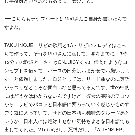
じ事務所という流れもあって、ぜひ、と。
――こちらもラップパートはMoriさんご自身が書いたんで
すよね。
TAKU INOUE：サビの歌詞と1A・サビのメロディはこっ
ちで作って、それをMoriさんに渡して。参考までに「3時
12分」の歌詞と、さっきONJUICYくんに伝えたようなコ
ンセプトを伝えて、バースの部分はおまかせでお願いしま
す、と依頼しました。自分としては、リード曲なのに英語
がっつりなところが面白いなと思ってるんです。世の中的
にはどうかはわからないんですけど。彼女の英語のフロウ
から、サビでバコッと日本語に変わっていく感じがものす
ごく気に入っていて、サビの日本語も独特のグルーヴ感と
いうか、日本人には絶対出せない気持ちよさを日本語でも
出してくれた。VTuberだし、死神だし、『ALIENS EP』