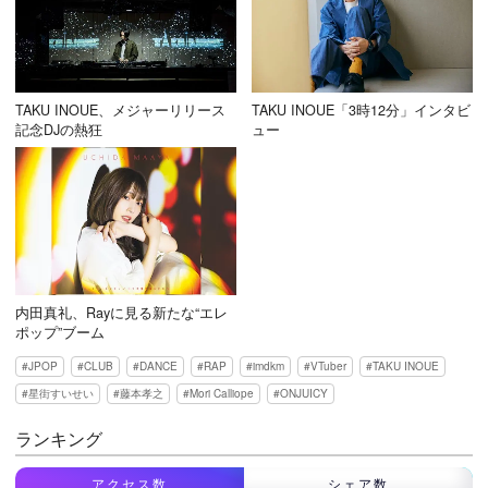
TAKU INOUE、メジャーリリース
TAKU INOUE「3時12分」インタビ
記念DJの熱狂
ュー
内田真礼、Rayに見る新たな“エレ
ポップ”ブーム
JPOP
CLUB
DANCE
RAP
imdkm
VTuber
TAKU INOUE
星街すいせい
藤本孝之
Mori Calliope
ONJUICY
ランキング
アクセス数
シェア数