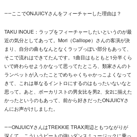
――ここでONJUICYさんをフィーチャーした理由は？
TAKU INOUE：ラップをフィーチャーしたいというのが最
近の気分としてあって。Mori（Calliope）さんの客演が決
まり、自分の曲もなんとなくラップっぽい部分もあって、
そこで流れはできてたんです。1曲目はもともと1分半くら
いで終わらせようかなって思ってたところ、類家さんのト
ランペットが入ったことでめちゃくちゃかっこよくなって
きて、これは単なるイントロにするのはもったいないなと
思って。あと、ボーカリストの男女比を男2、女2に揃えた
かったというのもあって、前から好きだったONJUICYさ
んにお声がけしました。
――ONJUICYさんはTREKKIE TRAX周辺ともつながりが
深くて、こういうビートの強いダンスミュージックに乗っ