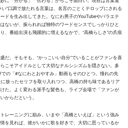
絶妙に「分かる」「伝わる」からこそ面白い。現在は言葉遣
ラい”口調で放たれる言葉は、名言のごとくテロップにされる
ドを生み出してきた。なにわ男子のYouTubeやバラエテ
ではないが、振られれば独特のワードセンスでしっかりひと
り、番組出演も飛躍的に増えるなかで、“高橋らしさ”の爪痕
。
だ。そもそも、“かっこいい自分”でいることがファンを喜
からこそアイドルとして大切なナルシシズムを隠さない。多
 TVでの「#なにわとおやすみ」動画もそのひとつ。憧れの先
瀬廉が過去に放ったセリフを取り入れつつ、高橋の持ち味であるリア
届けた。よく変わる派手な髪色も、ライブ会場で「ファンが
想いからだという。
トレーニングに励み、いまや「高橋といえば」という強み
表情を見れば、彼がいかに歌を好きで、大切に思っているか