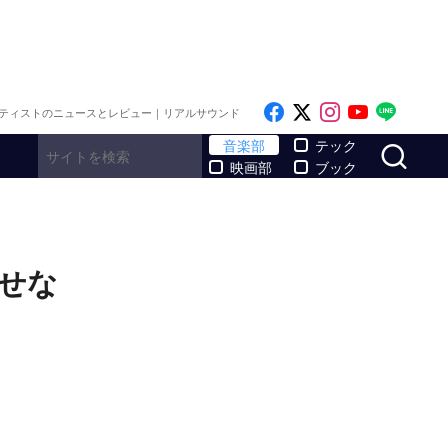
Like on Facebook
Follow on x
Follow on I
Follow o
Follo
ティストのニュースとレビュー｜リアルサウンド
サ
音楽部
テック
映画部
ブック
せな