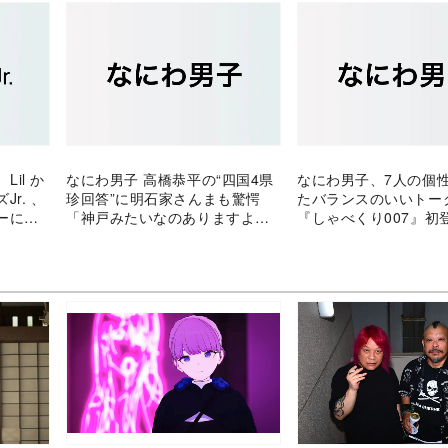
Lil か
なにわ男子 高橋恭平の“四国4県
なにわ男子、7人の個
r. 、
珍回答”に明石家さんまも驚愕
たバランスのいいト
ーに与
「神戸みたいなのありますよ
『しゃべくり007』初
ね？」
り返る