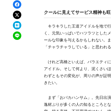
Facebookでシェア
クールに見えてサービス精神も旺
xでポスト
はてなブックマーク
キラキラした王道アイドルを地で行
く、元気いっぱいでハツラツとした
LINEで送る
ールな印象を与えるかもしれない。
「チャラチャラしている」と思われ
けれど高橋といえば、バラエティに
アイドル。そして何より、泥くさい
わずともその変化が、周りの声が証
きたい。
まず「おバカハンサム」。先日出演し
逸材ぶりが多くの人の知るところと