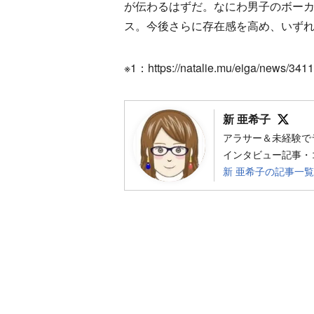
が伝わるはずだ。なにわ男子のボー
ス。今後さらに存在感を高め、いずれ
※1：https://natalie.mu/eiga/news/341
Fol
新 亜希子
アラサー＆未経験で
インタビュー記事・
新 亜希子の記事一