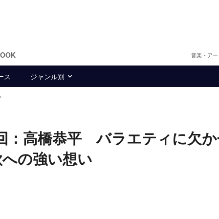
BOOK
音楽・アー
ース
ジャンル別
い
回：高橋恭平 バラエティに欠か
歌への強い想い