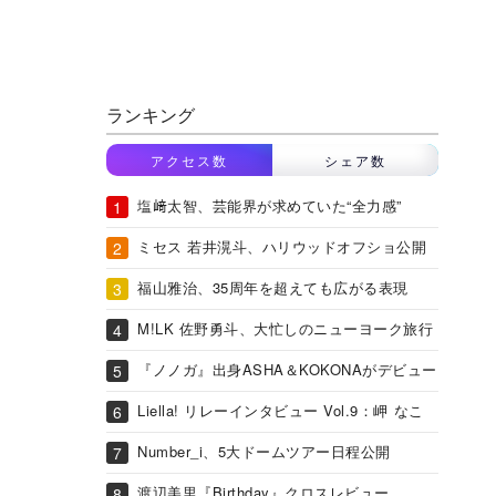
ランキング
アクセス数
シェア数
塩﨑太智、芸能界が求めていた“全力感”
ミセス 若井滉斗、ハリウッドオフショ公開
福山雅治、35周年を超えても広がる表現
M!LK 佐野勇斗、大忙しのニューヨーク旅行
『ノノガ』出身ASHA＆KOKONAがデビュー
Liella! リレーインタビュー Vol.9：岬 なこ
Number_i、5大ドームツアー日程公開
渡辺美里『Birthday』クロスレビュー