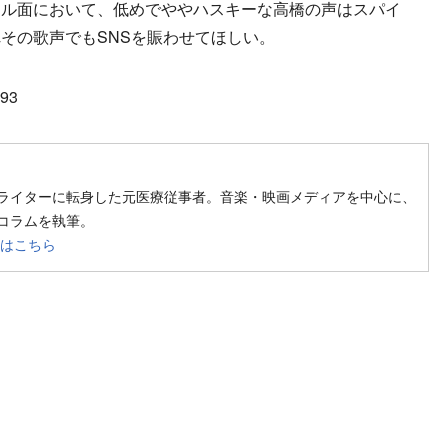
カル面において、低めでややハスキーな高橋の声はスパイ
その歌声でもSNSを賑わせてほしい。
193
low on SNS
ライターに転身した元医療従事者。音楽・映画メディアを中心に、
コラムを執筆。
覧はこちら