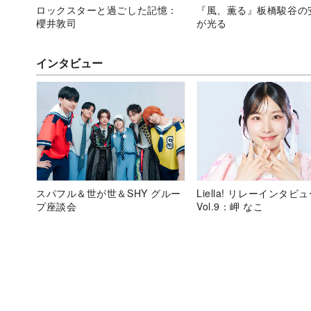
ロックスターと過ごした記憶：
『風、薫る』板橋駿谷の
櫻井敦司
が光る
インタビュー
スパフル＆世が世＆SHY グルー
Liella! リレーインタビ
プ座談会
Vol.9：岬 なこ