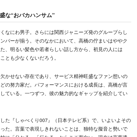
盛な“おバカハンサム”
くなにわ男子。さらには関西ジャニーズ発のグループらし
メンバーが揃う。そのなかにおいて、高橋の佇まいはややク
また、明るい髪色や若者らしい話し方から、初見の人には
ることも少なくないだろう。
欠かせない存在であり、サービス精神旺盛なファン想いの
ほどの努力家だ。パフォーマンスにおける成長は、高橋が言
明している。一つずつ、彼の魅力的なギャップを紹介してい
た『しゃべくり007』（日本テレビ系）で、いよいよその
なった。言葉で表現しきれないことは、独特な擬音と勢いで