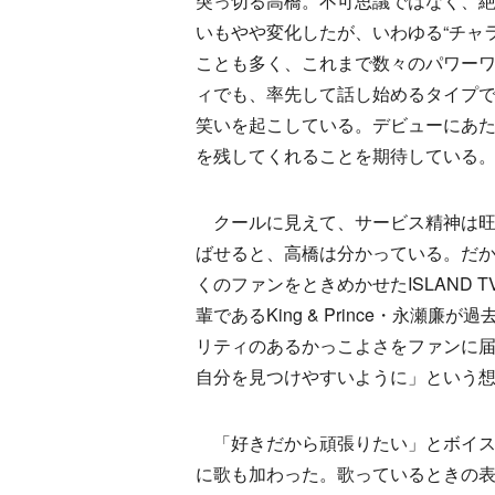
突っ切る高橋。不可思議ではなく、
いもやや変化したが、いわゆる“チャ
ことも多く、これまで数々のパワーワー
ィでも、率先して話し始めるタイプ
笑いを起こしている。デビューにあた
を残してくれることを期待している
クールに見えて、サービス精神は旺盛
ばせると、高橋は分かっている。だ
くのファンをときめかせたISLAND
輩であるKing & Prince・永
リティのあるかっこよさをファンに
自分を見つけやすいように」という
「好きだから頑張りたい」とボイス
に歌も加わった。歌っているときの