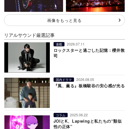
画像をもっと見る
リアルサウンド厳選記事
2026.07.11
連載
ロックスターと過ごした記憶：櫻井敦
司
2026.08.05
国内ドラマ
『風、薫る』板橋駿谷の安心感が光る
2025.06.22
コラム
JOIとK、Lapwingと私たちの“類似
性の正体”