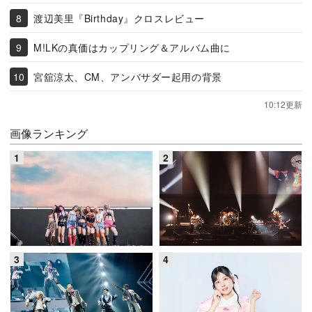
渡辺美里『Birthday』クロスレビュー
M!LKの真価はカップリング＆アルバム曲に
宮舘涼太、CM、アンバサダー起用の背景
10:12更新
画像ランキング