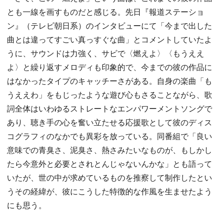
とも一線を画すものだと感じる。先日『報道ステーショ
ン』（テレビ朝日系）のインタビューにて「今まで出した
曲とは違ってすごい真っすぐな曲」とコメントしていたよ
うに、サウンドは力強く、サビで〈燃えよ〉〈もうええ
よ〉と繰り返すメロディも印象的で、今までの彼の作品に
はなかったタイプのキャッチーさがある。自身の楽曲「も
うええわ」をもじったような遊び心もさることながら、歌
詞全体はいわゆるストレートなエンパワーメントソングで
あり、聴き手の心を奮い立たせる応援歌として彼のディス
コグラフィのなかでも異彩を放っている。同番組で「良い
意味での青臭さ、泥臭さ、熱さみたいなものが、もしかし
たら今意外と必要とされとんじゃないんかな」とも語って
いたが、世の中が求めているものを推察して制作したとい
うその経緯が、彼にこうした特徴的な作風を生ませたよう
にも思う。