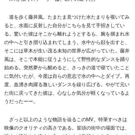
道を歩く藤井風。たまたま見つけた水たまりを覗いてみ
ると、水面に反射した自分がこちらを見て手招きしてい
る。驚いた彼はそこから離れようとするも、腕を掴まれ水
の中へと引き摺り込まれてしまう。水中から顔を出すと、
そこには草木が生い茂る未知の世界が広がっていた。藤井
風は、そこで本能に従うようにして野性的なダンスを踊り
始める。突然夢から醒めると、さっきの道で寝ていたこと
に気付いたが、今度は自らの意志で水の中へとダイブ。再
度、血湧き肉躍る激しいダンスを繰り広げる。やがて元い
た街に戻ってきた彼は、心なしか気分が軽くなっているよ
うだったーー。
ざっと以上のような物語を辿るこのMV。特筆すべきは
映像のクオリティの高さである。冒頭の街中の場面では、