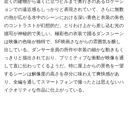
近くの建物から遠くに立つビルまで奥行きのあるロケーシ
ョンでの遠近感もしっかりと表現されていて、さらに無数
の泡が広がる水中のシーンにおける深い青色と衣装の朱色
のコントラストが幻想的だ。とりわけ上から差し込む光の
描写が神秘的で美しい。極彩色の衣装で踊るダンスシーン
は映像の色味が独特で、SF映画さながらの雰囲気を醸し
出している。ダンサー全員の所作や衣装の細かな動きもく
っきりと描出されており、プリミティブな衝動が映像を通
して直に伝わってくるようだ。特に屋上からの景色を一望
するシーンは解像度の高さを存分に味わえて爽快感があ
り、全編を通してスマートフォンで撮ったとは思えないハ
イクオリティな作品に仕上がっている。