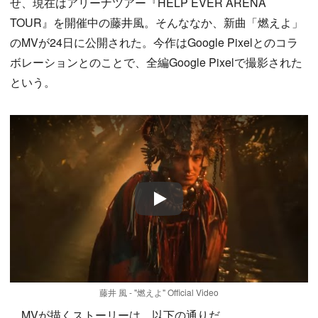
せ、現在はアリーナツアー『HELP EVER ARENA
TOUR』を開催中の藤井風。そんななか、新曲「燃えよ」
のMVが24日に公開された。今作はGoogle Pixelとのコラ
ボレーションとのことで、全編Google Pixelで撮影された
という。
Play
藤井 風 - "燃えよ" Official Video
MVが描くストーリーは、以下の通りだ。